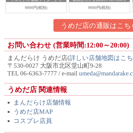
ガ 仮面ライダークウガ アルテ
ロバート・ギリアム専用高機動
9000円(税別)
9000円(税別)
ィメットフォーム/アメイジン
型ザクII ver. A.N.I.M.E.
グマイティ
うめだ店の通販はこち
お問い合わせ (営業時間:12:00～20:00)
まんだらけ うめだ店(
詳しい店舗地図はこ
〒530-0027 大阪市北区堂山町9-28
TEL 06-6363-7777 / e-mail
umeda@mandarake.c
うめだ店 関連情報
まんだらけ店舗情報
うめだ店MAP
コスプレ店員