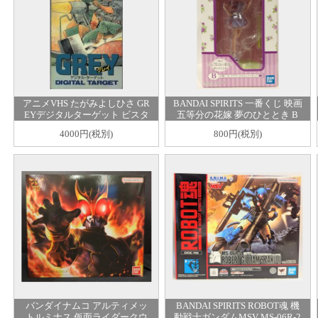
アニメVHS たがみよしひさ GR
BANDAI SPIRITS 一番くじ 映画
EYデジタルターゲット ビスタ
五等分の花嫁 夢のひととき B
サイズ完全収録版
賞 中野二乃 フラワーエプロン
4000円(税別)
800円(税別)
フィギュア
バンダイナムコ アルティメッ
BANDAI SPIRITS ROBOT魂
機
トルミナス 仮面ライダークウ
動戦士ガンダムMSV MS-06R-2