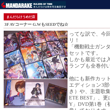
まんだらけうめだ店
3F AVコーナー G.WもSEEDでね☆
ってな訳で、今
リ！
「機動戦士ガンダ
セットです。
しかも最近では
ランプも全巻付
他にも新作カッ
エディション3部
き）や、主題歌集C
ETE BEST」、更
Y」DVD第1巻