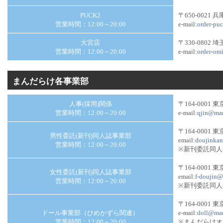
PUCK2
〒650-0021
営業時間：12:00～20:00
e-mail:
order-pu
大宮店
〒330-0802
営業時間：12:00～20:00
e-mail:
order-om
まんだらけ各事業部
人事(採用)関係
〒164-0001 
営業時間：12:00～20:00
e-mail:
qjin@man
〒164-0001 
男性委託(新刊)同人誌事業部
email:
doujinka
営業時間：12:00～20:00
※新刊委託同
〒164-0001 
女性委託(新刊)同人誌事業部
email:
f-doujin@
営業時間：12:00～20:00
※新刊委託同
〒164-0001 
ドール事業部（ひめかずら関連）
e-mail:
doll@man
営業時間：12:00～20:00
※まんだらけ