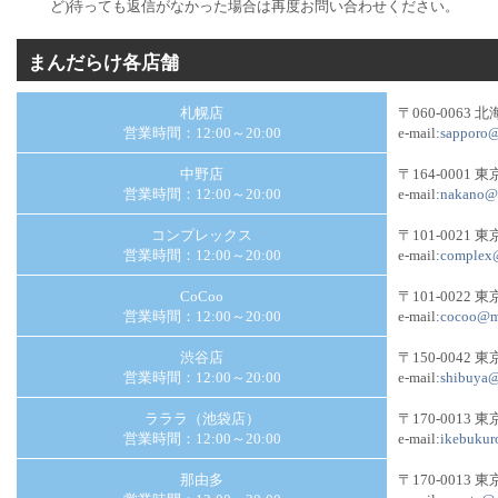
ど)待っても返信がなかった場合は再度お問い合わせください。
まんだらけ各店舗
札幌店
〒060-0063
営業時間：12:00～20:00
e-mail:
sapporo@
中野店
〒164-0001 
営業時間：12:00～20:00
e-mail:
nakano@m
コンプレックス
〒101-0021 
営業時間：12:00～20:00
e-mail:
complex@
CoCoo
〒101-0022 
営業時間：12:00～20:00
e-mail:
cocoo@ma
渋谷店
〒150-0042
営業時間：12:00～20:00
e-mail:
shibuya@
ラララ（池袋店）
〒170-0013
営業時間：12:00～20:00
e-mail:
ikebukur
那由多
〒170-0013 