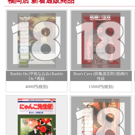
福岡店 新着通販商品
Ranble On (平魚なおみ) Ranble
Bear's Cave (田亀源五郎) 呪縛の
On *再録
性奴
4000円(税別)
15000円(税別)