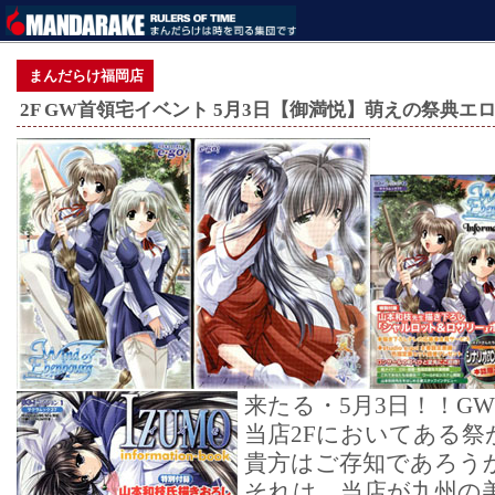
まんだらけ福岡店
2F GW首領宅イベント 5月3日【御満悦】萌えの祭典
来たる・5月3日！！G
当店2Fにおいてある
貴方はご存知であろう
それは、当店が九州の