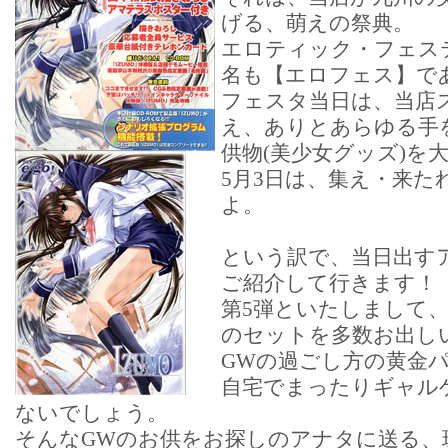
げる、萌えの祭典。
エロティック・フェス
名も【エロフェス】で
フェスタ当日は、当店
え、ありとあらゆる手
供物(美少女グッズ)を
5月3日は、集え・来た
よ。
という訳で、当日出す
ご紹介して行きます！
第5弾といたしまして
のセットを多数お出し
GWの過ごし方の黄金
自宅でまったりギャル
ないでしょう。
そんなGWのお供をお探しのアナタに送る、