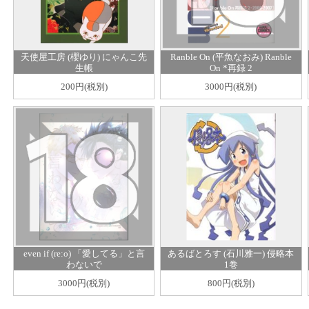
天使屋工房 (櫻ゆり) にゃんこ先
Ranble On (平魚なおみ) Ranble
生帳
On *再録 2
200円(税別)
3000円(税別)
even if (re:o) 「愛してる」と言
あるばとろす (石川雅一) 侵略本
わないで
1巻
3000円(税別)
800円(税別)