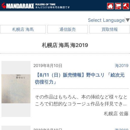
Select Language
▼
札幌店 海馬
通信販売
買取情報
札幌店 海馬 海2019
2019年8月10日
海2019
【8/11（日）販売情報】野中ユリ 「絵次元
彷徨引力」
その作品はもちろん、本の挿絵など様々なと
ころで幻想的なコラージュ作品を拝見でき...
札幌店 佐藤