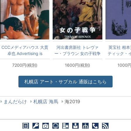
CCCメディアハウス 大貫
河出書房新社 トレヴァ
英宝社 相本
卓也 Advertising is
ー・ブラウン 女の子戦争
ティック・
TAKUYA ONUKI
への
7200円(税別)
1600円(税別)
1000
Advertising
Works(1980-2020) 新装
版
札幌店
アート・サブカル
通販はこちら
まんだらけ
札幌店 海馬
海2019