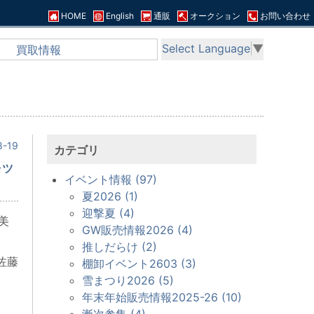
HOME
English
通販
オークション
お問い合わせ
Select Language
▼
買取情報
-19
カテゴリ
ャツ
イベント情報 (97)
夏2026 (1)
迎撃夏 (4)
美
GW販売情報2026 (4)
推しだらけ (2)
佐藤
棚卸イベント2603 (3)
雪まつり2026 (5)
年末年始販売情報2025-26 (10)
漸次参集 (4)