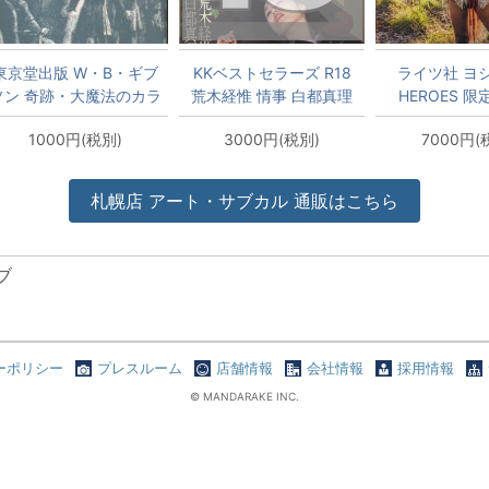
東京堂出版 W・B・ギブ
KKベストセラーズ R18
ライツ社 ヨ
ソン 奇跡・大魔法のカラ
荒木経惟 情事 白都真理
HEROES 
クリ
写真集
1000円(税別)
3000円(税別)
7000円(
札幌店
アート・サブカル
通販はこちら
ブ
ーポリシー
プレスルーム
店舗情報
会社情報
採用情報
© MANDARAKE INC.