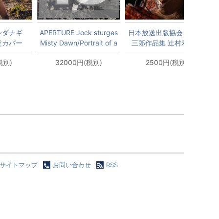
シダナギ
APERTURE Jock sturges
日本放送出版協会 辻村寿
限定カバー
Misty Dawn/Portrait of a
三郎作品集 辻村寿三郎
Muse
新八犬伝
税別)
32000円(税別)
2500円(税別)
サイトマップ
お問い合わせ
RSS