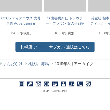
CCCメディアハウス 大貫
河出書房新社 トレヴァ
英宝社 相本
卓也 Advertising is
ー・ブラウン 女の子戦争
ティック・
TAKUYA ONUKI
への
7200円(税別)
1600円(税別)
1000
Advertising
Works(1980-2020) 新装
版
札幌店
アート・サブカル
通販はこちら
まんだらけ
札幌店 海馬
2019年8月アーカイブ
© MANDARAKE INC.