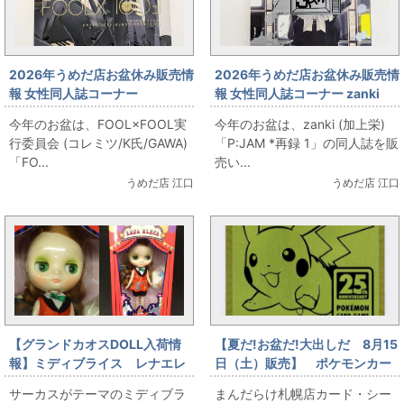
2026年うめだ店お盆休み販売情
2026年うめだ店お盆休み販売情
報 女性同人誌コーナー
報 女性同人誌コーナー zanki
FOOL×FOOL実行委員会 (コレ
(加上栄) 「P:JAM *再録 1」を
今年のお盆は、FOOL×FOOL実
今年のお盆は、zanki (加上栄)
ミツ/K氏/GAWA)
お出します！
行委員会 (コレミツ/K氏/GAWA)
「P:JAM *再録 1」の同人誌を販
「FOOL×FOOL」をお出しま
「FO...
売い...
す！
うめだ店 江口
うめだ店 江口
【グランドカオスDOLL入荷情
【夏だ!お盆だ!大出しだ 8月15
報】ミディブライス レナエレ
日（土）販売】 ポケモンカー
ナ
ド ゴールデンなピカチュウ登
サーカスがテーマのミディブラ
まんだらけ札幌店カード・シー
場