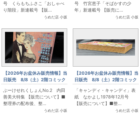
号 くらもちふさこ「おしゃべ
号 竹宮恵子「そばかすの少
ゃべり階段」新連載号
の少年」新連載号
り階段」新連載号 【販...
年」新連載号 【販売に...
うめだ店 小坂
うめだ店 小坂
【2026年お盆休み販売情報】当
【2026年お盆休み販売情報】当
日販売 8/8（土）2階コミック
日販売 8/8（土）2階コミック
フロア ぶーけせれくしょん
フロア「キャンディ・キャンデ
ぶーけせれくしょんNo.2 内田
「キャンディ・キャンディ」表
No.2 内田善美大特集
ィ」表紙 なかよし1978年12月
善美大特集 【販売について】■
紙 なかよし1978年12月号
号
整理券の配布後、整...
【販売について】■整...
うめだ店 小坂
うめだ店 小坂
関連コンテンツ