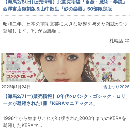
【海馬2/8(日)販売情報】北園克衛編『薔薇・魔術・学説』
西澤書店復刻版＆山中散生『砂の楽器』50部限定版
昭和二年、日本の前衛文芸に大きな影響を与えた雑誌が2つ
登場します。1つが西脇順...
札幌店 串
2026年1月24日
雪まつり2026
【海馬2/7(土)販売情報】0年代のパンク・ゴシック・ロリ
ータが凝縮された1冊「KERAマニアックス」
1998年から始まりこれが出版された2003年までのKERAを
凝縮したKERAマ...