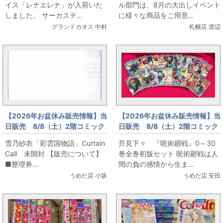
イス「レナエレナ」が入荷いた
ル部門は、8月の大出しイベント
しました。 サーカステ...
に様々な商品をご用意...
グランドカオス 中村
札幌店 渡辺
【2026年お盆休み販売情報】当
【2026年お盆休み販売情報】当
日販売 8/8（土）2階コミック
日販売 8/8（土）2階コミック
フロア 雪乃紗衣「彩雲国物
フロア 芥見下々 『呪術廻
雪乃紗衣「彩雲国物語」Curtain
芥見下々 『呪術廻戦』0～30
語」Curtain Call 未開封
戦』0～30巻全巻初版セット
Call 未開封 【販売について】
巻全巻初版セット 呪術廻戦は人
■整理券...
間の負の感情から生ま...
うめだ店 小坂
うめだ店 安田