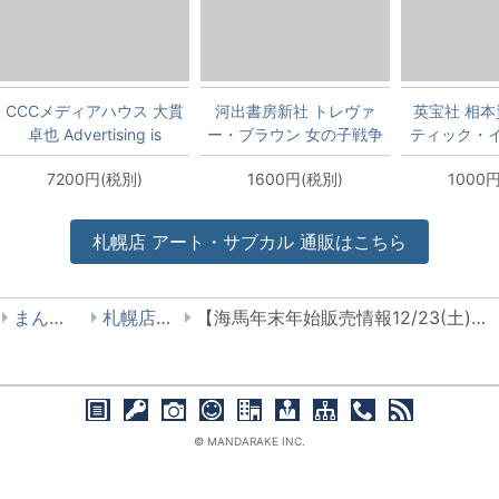
CCCメディアハウス 大貫
河出書房新社 トレヴァ
英宝社 相本
卓也 Advertising is
ー・ブラウン 女の子戦争
ティック・
TAKUYA ONUKI
への
7200円(税別)
1600円(税別)
1000
Advertising
Works(1980-2020) 新装
版
札幌店
アート・サブカル
通販はこちら
まんだらけ
札幌店 海馬
【海馬年末年始販売情報12/23(土)販売】漢の肉体美その4 東風終/日本青年
© MANDARAKE INC.