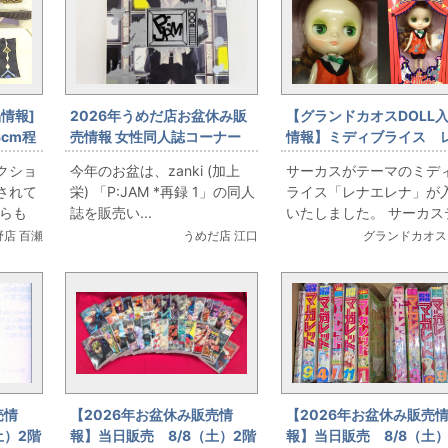
情報]
2026年うめだ店お盆休み販
【グランドカオスDOLL
3cm程
売情報 女性同人誌コーナー
情報】ミディブライス 
ズ程度
zanki (加上栄) 「P:JAM *再
エレナ
クショ
今年のお盆は、zanki (加上
サーカスがテーマのミデ
レ衣装」
録 1」をお出します！
されて
栄) 「P:JAM *再録 1」の同人
ライス「レナエレナ」が
からも
誌を販売い...
いたしました。 サーカステ.
野店 百瀬
うめだ店 江口
グランドカオス
売情
【2026年お盆休み販売情
【2026年お盆休み販売
土）2階
報】当日販売 8/8（土）2階
報】当日販売 8/8（土）