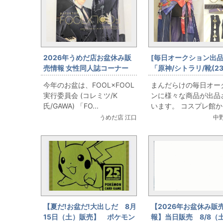
2026年うめだ店お盆休み販
[毎日オークション出品
売情報 女性同人誌コーナー
「原神/シトラリ/靴(2
FOOL×FOOL実行委員会 (コ
度)付き/女性用Sサイ
今年のお盆は、FOOL×FOOL
まんだらけの毎日オー
レミツ/K氏/GAWA)
(日本サイズ)/コスプ
実行委員会 (コレミツ/K
ンに様々な商品が出品
「FOOL×FOOL」をお出しま
を出品しています
氏/GAWA) 「FO...
います。 コスプレ館
す！
衣...
うめだ店 江口
中
【夏だ!お盆だ!大出しだ 8月
【2026年お盆休み販
15日（土）販売】 ポケモン
報】当日販売 8/8（