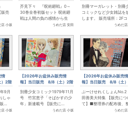
紗衣
コミックフロア 芥見下々
コミックフロア 別冊マ
」
芥見下々 『呪術廻戦』0～
別冊マーガレット・別冊
n
『呪術廻戦』0～30巻全巻初
レット・別冊少女コミッ
 【販売
30巻全巻初版セット 呪術廻
コミックなど少女雑誌を
版セット
ど少女雑誌放出
戦は人間の負の感情から生
します。 販売場所：2Fコミ
ま...
店 小坂
うめだ店 安田
うめだ店
売情
【2026年お盆休み販売情
【2026年お盆休み販売
土）2階
報】当日販売 8/8（土）2階
報】当日販売 8/8（土）
マーガ
コミックフロア 別冊少女コ
コミックフロア ぶーけ
8年9月
別冊少女コミック1979年11月
ぶーけせれくしょんNo.2
 くらも
ミック1979年11月号 竹宮恵
くしょんNo.2 内田善美
おしゃ
号 竹宮恵子「そばかすの少
田善美大特集 【販売につ
階段」
子「そばかすの少年」新連載
集
...
年」新連載号 【販売に...
て】■整理券の配布後、整.
号
店 小坂
うめだ店 小坂
うめだ店