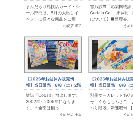
カード ゴールデンなピカチ
コミックフロア 雪乃
まんだらけ札幌店カード・シ
雪乃紗衣「彩雲国物語
ュウ登場
「彩雲国物語」Curtai
ール部門は、8月の大出しイ
Curtain Call 未開封
Call 未開封
ベントに様々な商品をご用
について】■整理券...
意...
札幌店 渡辺
うめだ
【2026年お盆休み販売情
【2026年お盆休み販
報】当日販売 8/8（土）2階
報】当日販売 8/8（
コミックフロア 雑誌
コミックフロア 別冊
雑誌「Cobalt」放出します。
別冊マーガレット197
「Cobalt」放出
レット1978年9月号
2002年～2009年になりま
号 くらもちふさこ「
ちふさこ「おしゃべり
す。＊全部は揃っ...
べり階段」新連載号 【販
新連載号
うめだ店 小坂
うめだ