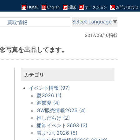
HOME
English
通販
オークション
お問い合わせ
Select Language
▼
買取情報
2017/08/10掲載
記念写真を出品してます。
カテゴリ
イベント情報 (97)
夏2026 (1)
迎撃夏 (4)
GW販売情報2026 (4)
推しだらけ (2)
棚卸イベント2603 (3)
雪まつり2026 (5)