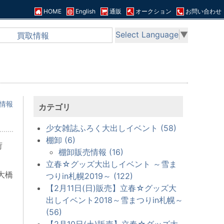
HOME
English
通販
オークション
お問い合わせ
Select Language
▼
買取情報
情報
カテゴリ
少女雑誌ふろく大出しイベント (58)
棚卸 (6)
荷
棚卸販売情報 (16)
立春☆グッズ大出しイベント ～雪ま
大橋
つりin札幌2019～ (122)
【2月11日(日)販売】立春☆グッズ大
出しイベント2018～雪まつりin札幌～
(56)
【2月10日(土)販売】立春☆グッズ大