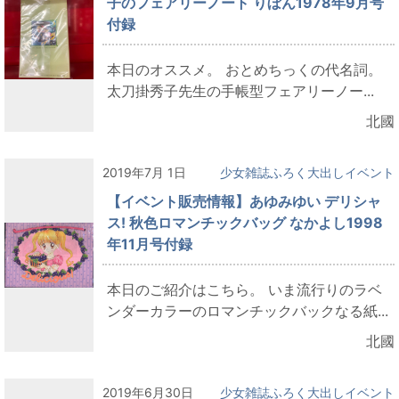
子のフェアリーノート りぼん1978年9月号
付録
本日のオススメ。 おとめちっくの代名詞。
太刀掛秀子先生の手帳型フェアリーノー...
北國
2019年7月 1日
少女雑誌ふろく大出しイベント
【イベント販売情報】あゆみゆい デリシャ
ス! 秋色ロマンチックバッグ なかよし1998
年11月号付録
本日のご紹介はこちら。 いま流行りのラベ
ンダーカラーのロマンチックバックなる紙...
北國
2019年6月30日
少女雑誌ふろく大出しイベント