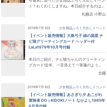
今週末に迫った少女雑誌ふろく大出しイベン
ト！わくわくしますね。本日紹介するのは...
札幌店 小野山
2019年7月 9日
少女雑誌ふろく大出しイベント
【イベント販売情報】大島弓子 綿の国星 チ
ビ猫グリーティングカード ヘッダー付
LaLa1979年10月号付録
本日のご紹介。チビ猫ちゃんのグリーティン
グカード!近年、一言添えて一筆箋のよう...
北國
2019年7月 8日
少女雑誌ふろく大出しイベント
【イベント販売情報】あさぎり夕 あこがれ
冒険者 DOッKIDOKIノート なかよし1985年
9月号付録