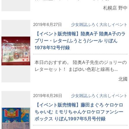
札幌店 野中
2019年6月27日
少女雑誌ふろく大出しイベント
【イベント販売情報】陸奥A子 陸奥A子のラ
ブリー・レター/ふうとう/シール りぼん
1978年12号付録
本日のおすすめ。 陸奥A子先生のジョリーの
レターセット！ まばゆい色彩と線画も...
北國
2019年6月26日
少女雑誌ふろく大出しイベント
【イベント販売情報】藤田まぐろ ケロケロ
ちゃいむ ミモリちゃんケロケロファンシー
ボックス りぼん1997年5月号付録