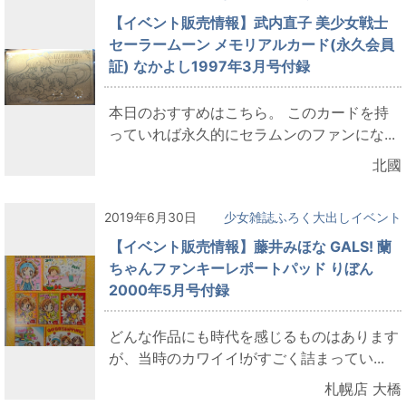
【イベント販売情報】武内直子 美少女戦士
セーラームーン メモリアルカード(永久会員
証) なかよし1997年3月号付録
本日のおすすめはこちら。 このカードを持
っていれば永久的にセラムンのファンにな...
北國
2019年6月30日
少女雑誌ふろく大出しイベント
【イベント販売情報】藤井みほな GALS! 蘭
ちゃんファンキーレポートパッド りぼん
2000年5月号付録
どんな作品にも時代を感じるものはあります
が、当時のカワイイ!がすごく詰まってい...
札幌店 大橋