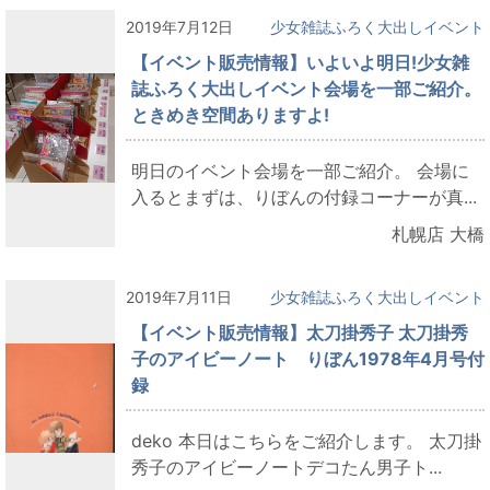
2019年7月12日
少女雑誌ふろく大出しイベント
【イベント販売情報】いよいよ明日!少女雑
誌ふろく大出しイベント会場を一部ご紹介。
ときめき空間ありますよ!
明日のイベント会場を一部ご紹介。 会場に
入るとまずは、りぼんの付録コーナーが真...
札幌店 大橋
2019年7月11日
少女雑誌ふろく大出しイベント
【イベント販売情報】太刀掛秀子 太刀掛秀
子のアイビーノート りぼん1978年4月号付
録
deko 本日はこちらをご紹介します。 太刀掛
秀子のアイビーノートデコたん男子ト...