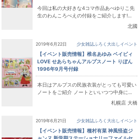
今回は私の大好きな4コマ作品あべゆりこ先
生のわんころべえの付録をご紹介します!...
北國
2019年6月22日
少女雑誌ふろく大出しイベント
【イベント販売情報】椎名あゆみ ベイビィ
LOVE せあらちゃんアルプスノート りぼん
1996年9月号付録
本日はアルプスの民族衣装がとっても可愛い
ノートをご紹介 ノートといいつつ中身に...
札幌店 大橋
2019年6月21日
少女雑誌ふろく大出しイベント
【イベント販売情報】種村有菜 神風怪盗ジ
ャンヌ 新学期ステーショナリーファイルセ