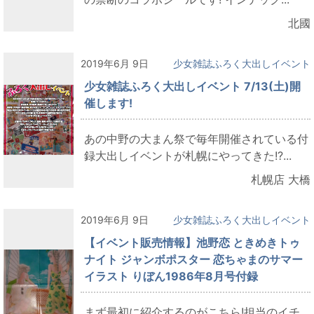
北國
2019年6月 9日
少女雑誌ふろく大出しイベント
少女雑誌ふろく大出しイベント 7/13(土)開
催します!
あの中野の大まん祭で毎年開催されている付
録大出しイベントが札幌にやってきた!?...
札幌店 大橋
2019年6月 9日
少女雑誌ふろく大出しイベント
【イベント販売情報】池野恋 ときめきトゥ
ナイト ジャンボポスター 恋ちゃまのサマー
イラスト りぼん1986年8月号付録
まず最初に紹介するのがこちら!担当のイチ