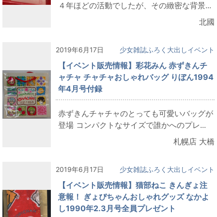
４年ほどの活動でしたが、その緻密な背景...
北國
2019年6月17日
少女雑誌ふろく大出しイベント
【イベント販売情報】彩花みん 赤ずきんチ
ャチャ チャチャおしゃれバッグ りぼん1994
年4月号付録
赤ずきんチャチャのとっても可愛いバッグが
登場 コンパクトなサイズで誰かへのプレ...
札幌店 大橋
2019年6月17日
少女雑誌ふろく大出しイベント
【イベント販売情報】猫部ねこ きんぎょ注
意報！ ぎょぴちゃんおしゃれグッズ なかよ
し1990年2.3月号全員プレゼント