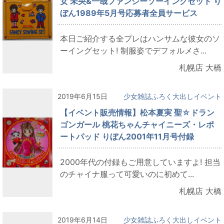
女 未央&一哉ファンシーソーイングセット り
ぼん1989年5月号応募者全員サービス
本日ご紹介する全プレはハンサムな彼女のソ
ーイングセット! 制服姿でデフォルメさ...
札幌店 大橋
2019年6月15日
少女雑誌ふろく大出しイベント
【イベント販売情報】松本夏実 聖☆ドラン
ゴンガール 桃花ちゃんチャイニーズ・レポ
ートパッド りぼん2001年11月号付録
2000年代の付録もご用意していますよ! 担当
のチャイナ服って可愛いのに初めて...
札幌店 大橋
2019年6月14日
少女雑誌ふろく大出しイベント