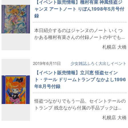
【イベント販売情報】種村有菜 神風怪盗ジ
ャンヌ アートノート りぼん1998年5月号付
録
本日紹介するのはジャンヌのノート いくつ
かある種村有菜さんの付録ノートの中でも...
札幌店 大橋
2019年6月11日
少女雑誌ふろく大出しイベント
【イベント販売情報】立川恵 怪盗セイン
ト・テール ドリームトランプ なかよし1996
年8月号付録
怪盗つながりでもう一品、セイントテールの
トランプ 残念ながら付属の手品ブックは...
札幌店 大橋