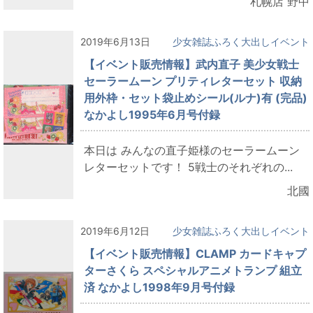
札幌店 野中
2019年6月13日
少女雑誌ふろく大出しイベント
【イベント販売情報】武内直子 美少女戦士
セーラームーン プリティレターセット 収納
用外枠・セット袋止めシール(ルナ)有 (完品)
なかよし1995年6月号付録
本日は みんなの直子姫様のセーラームーン
レターセットです！ 5戦士のそれぞれの...
北國
2019年6月12日
少女雑誌ふろく大出しイベント
【イベント販売情報】CLAMP カードキャプ
ターさくら スペシャルアニメトランプ 組立
済 なかよし1998年9月号付録