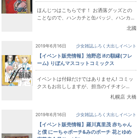
ほんじつはこちらです！ お洒落グッズとの
ことなので、ハンカチと缶バッジ、ハンカ...
北國
2019年6月16日
少女雑誌ふろく大出しイベント
【イベント販売情報】池野恋 ifの額縁(フレ
ーム) りぼんマスコットコミックス
イベントは付録だけではありません! コミッ
クスもお出ししますが、担当のイチオシ...
札幌店 大橋
2019年6月16日
少女雑誌ふろく大出しイベント
【イベント販売情報】羅川真里茂 赤ちゃん
と僕 にーちゃポーチ&みのポーチ 花とゆめ