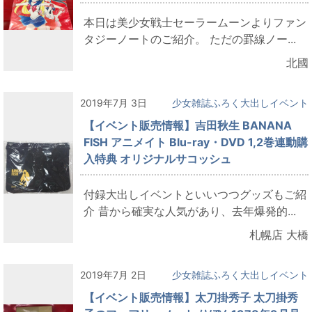
本日は美少女戦士セーラームーンよりファン
タジーノートのご紹介。 ただの罫線ノー...
北國
2019年7月 3日
少女雑誌ふろく大出しイベント
【イベント販売情報】吉田秋生 BANANA
FISH アニメイト Blu-ray・DVD 1,2巻連動購
入特典 オリジナルサコッシュ
付録大出しイベントといいつつグッズもご紹
介 昔から確実な人気があり、去年爆発的...
札幌店 大橋
2019年7月 2日
少女雑誌ふろく大出しイベント
【イベント販売情報】太刀掛秀子 太刀掛秀