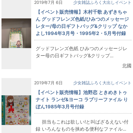
2019年7月 6日
少女雑誌ふろく大出しイベント
【イベント販売情報】木村千歌 あずきちゃ
ん グッドフレンズ色紙/ひみつのメッセージ
レター/母の日ギフトバッグ&クリップ なか
よし1994年3月号・1995年2・5月号付録
グッドフレンズ色紙 ひみつのメッセージレ
ター母の日ギフトバッグ&クリップ...
北國
2019年7月 6日
少女雑誌ふろく大出しイベント
【イベント販売情報】池野恋 ときめきトゥ
ナイト ランゼ&ヨーコ ラブリーファイル り
ぼん1985年3月号付録
担当もこれは欲しい!と叫ばざるえない付
録 いろんなものを挟める便利なファイル...