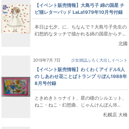
【イベント販売情報】大島弓子 綿の国星 チ
ビ猫レターパッド LaLa1979年10月号付録
本日は七夕。に、ちなんで？大島弓子先生の
幻想的なタッチで描かれる綿の国星からチ...
北國
2019年7月 7日
少女雑誌ふろく大出しイベント
【イベント販売情報】わくわくアイドル5人
の しあわせ花ことばトランプ りぼん1988年
8月号付録
ときめきトゥナイト、星の瞳のシルエット、
ねこ・ねこ・幻想曲、じゃんけんぽん!8...
札幌店 大橋