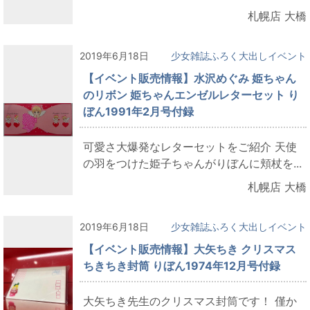
札幌店 大橋
2019年6月18日
少女雑誌ふろく大出しイベント
【イベント販売情報】水沢めぐみ 姫ちゃん
のリボン 姫ちゃんエンゼルレターセット り
ぼん1991年2月号付録
可愛さ大爆発なレターセットをご紹介 天使
の羽をつけた姫子ちゃんがりぼんに頬杖を...
札幌店 大橋
2019年6月18日
少女雑誌ふろく大出しイベント
【イベント販売情報】大矢ちき クリスマス
ちきちき封筒 りぼん1974年12月号付録
大矢ちき先生のクリスマス封筒です！ 僅か