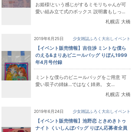
お姫様!という感じがするミモリちゃんが可
愛い組み立て式のボックス 説明書もしっ...
札幌店 大橋
2019年6月25日
少女雑誌ふろく大出しイベント
【イベント販売情報】吉住渉 ミントな僕ら
のえる&まりあビニールバッグ りぼん1999
年4月号付録
ミントな僕らのビニールバッグをご用意 可
愛い双子の姉妹...ではなく姉弟。 女...
札幌店 大橋
2019年6月24日
少女雑誌ふろく大出しイベント
【イベント販売情報】池野恋 ときめきトゥ
ナイト くいしんぼバッグ りぼん応募者全員