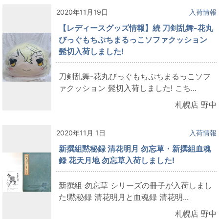
2020年11月19日
入荷情報
【レディースグッズ情報】続 刀剣乱舞-花丸
びっぐもちぷちまるっこソファクッション
髭切入荷しました!
刀剣乱舞-花丸びっぐもちぷちまるっこソフ
ァクッション 髭切入荷しました! こち...
札幌店 野中
2020年11月 1日
入荷情報
新撰組黙秘録 清花明月 勿忘草・新撰組血魂
録 花天月地 勿忘草入荷しました!
新撰組 勿忘草 シリーズの冊子が入荷しまし
た!黙秘録 清花明月と血魂録 清花明...
札幌店 野中