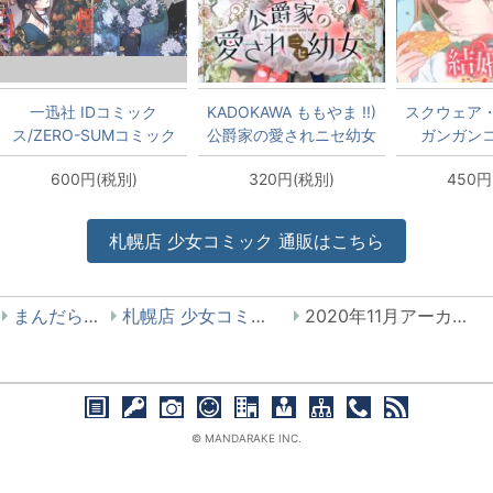
一迅社 IDコミック
KADOKAWA ももやま !!)
スクウェア
ス/ZERO-SUMコミック
公爵家の愛されニセ幼女
ガンガン
ス 高山しのぶ 花燭の白
1
ONLINE 
600円(税別)
320円(税別)
450円
特装版 8
婚初夜のデス
筋令嬢は何
げませ
札幌店
少女コミック
通販はこちら
まんだらけ
札幌店 少女コミック
2020年11月アーカイブ
© MANDARAKE INC.