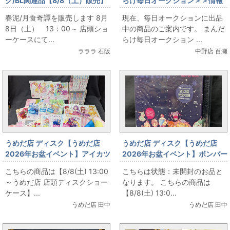
ク/BL関連品【8/8（土）販売】
らけ毎日オークション＞＞情報
🌕春泥/月食奇譚を販売します🌕
です
春泥/月食奇譚を販売します 8月
現在、毎日オークションに出品
8日（土） 13：00～ 店頭ショ
中の商品のご案内です。 まんだ
ーケースにて...
らけ毎日オークション ...
ラララ 石阪
中野店 百瀬
うめだ店 ディスク【うめだ店
うめだ店 ディスク【うめだ店
2026年お盆イベント】アイカツ
2026年お盆イベント】ボンバー
シリーズ Blu-ray各種まとめて
マンジェッターズ 宇宙にひとつ
こちらの商品は【8/8(土) 13:00
こちらは状態：未開封のお品と
お出しします!
しかないBlu-ray BOX 初回版
～うめだ店 店頭ディスクショー
なります。 こちらの商品は
ケース】...
【8/8(土) 13:0...
うめだ店 田中
うめだ店 田中