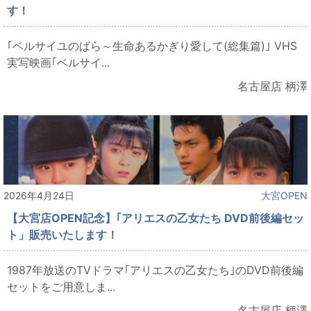
す！
｢ベルサイユのばら～生命あるかぎり愛して(総集篇)｣ VHS
実写映画｢ベルサイ...
名古屋店 柄澤
2026年4月24日
大宮OPEN
【大宮店OPEN記念】｢アリエスの乙女たち DVD前後編セッ
ト」販売いたします！
1987年放送のTVドラマ｢アリエスの乙女たち｣のDVD前後編
セットをご用意しま...
名古屋店 柄澤