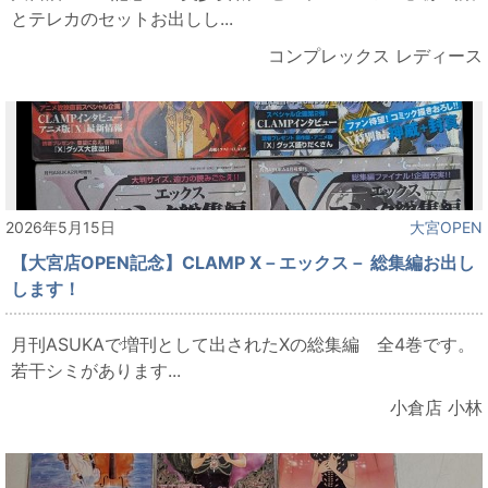
とテレカのセットお出しし...
コンプレックス レディース
2026年5月15日
大宮OPEN
【大宮店OPEN記念】CLAMP X－エックス－ 総集編お出し
します！
月刊ASUKAで増刊として出されたXの総集編 全4巻です。
若干シミがあります...
小倉店 小林