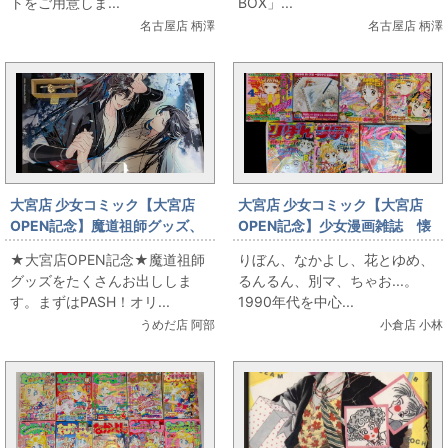
トをご用意しま...
BOX」...
名古屋店 柄澤
名古屋店 柄澤
大宮店 少女コミック【大宮店
大宮店 少女コミック【大宮店
OPEN記念】魔道祖師グッズ、
OPEN記念】少女漫画雑誌 懐
たくさん出します。
かしの新連載号をお出ししま
★大宮店OPEN記念★魔道祖師
りぼん、なかよし、花とゆめ、
す。
グッズをたくさんお出ししま
るんるん、別マ、ちゃお...。
す。まずはPASH！オリ...
1990年代を中心...
うめだ店 阿部
小倉店 小林