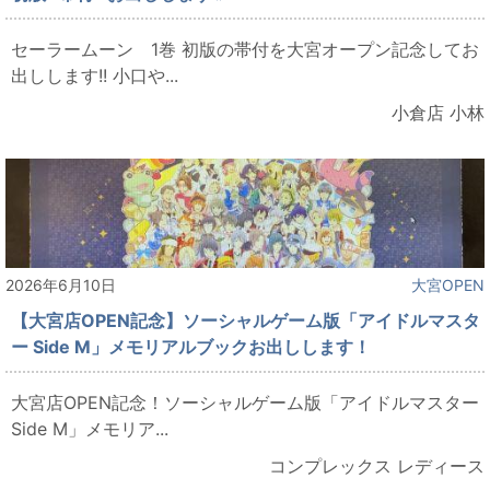
セーラームーン 1巻 初版の帯付を大宮オープン記念してお
出しします!! 小口や...
小倉店 小林
2026年6月10日
大宮OPEN
【大宮店OPEN記念】ソーシャルゲーム版「アイドルマスタ
ー Side M」メモリアルブックお出しします！
大宮店OPEN記念！ソーシャルゲーム版「アイドルマスター
Side M」メモリア...
コンプレックス レディース