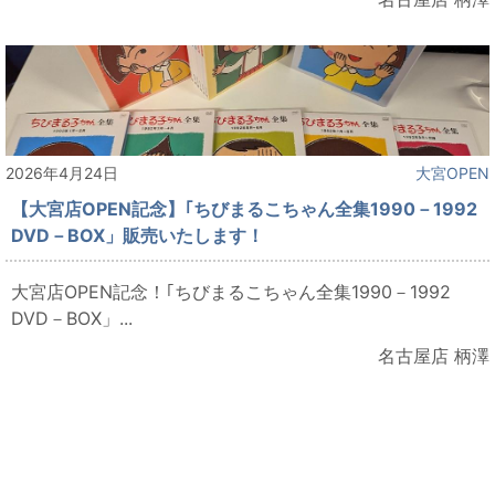
2026年4月24日
大宮OPEN
【大宮店OPEN記念】｢ちびまるこちゃん全集1990－1992
DVD－BOX」販売いたします！
大宮店OPEN記念！｢ちびまるこちゃん全集1990－1992
DVD－BOX」...
名古屋店 柄澤