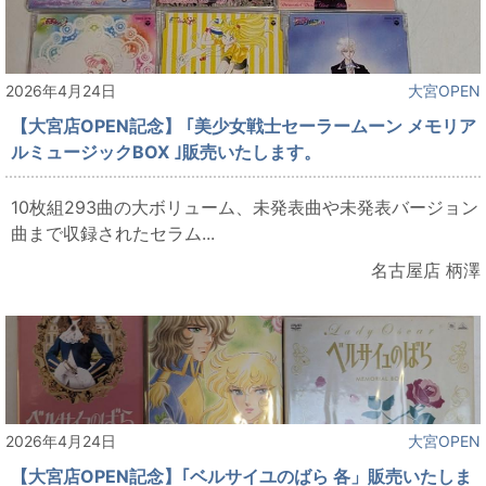
2026年4月24日
大宮OPEN
【大宮店OPEN記念】 ｢美少女戦士セーラームーン メモリア
ルミュージックBOX ｣販売いたします。
10枚組293曲の大ボリューム、未発表曲や未発表バージョン
曲まで収録されたセラム...
名古屋店 柄澤
2026年4月24日
大宮OPEN
【大宮店OPEN記念】｢ベルサイユのばら 各」販売いたしま