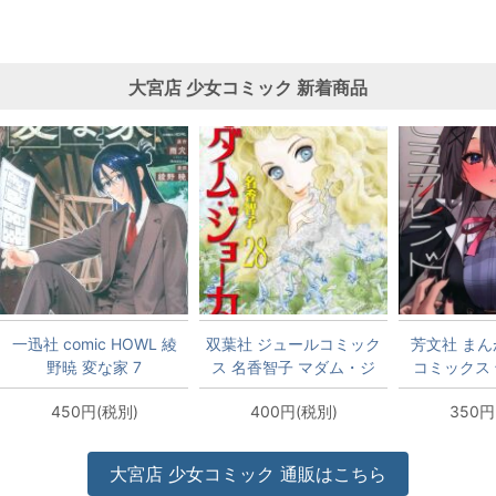
大宮店
少女コミック
新着商品
一迅社 comic HOWL 綾
双葉社 ジュールコミック
芳文社 まん
野暁 変な家 7
ス 名香智子 マダム・ジ
コミックス
ョーカー 28
好都合セミ
450円(税別)
400円(税別)
350円
大宮店
少女コミック
通販はこちら