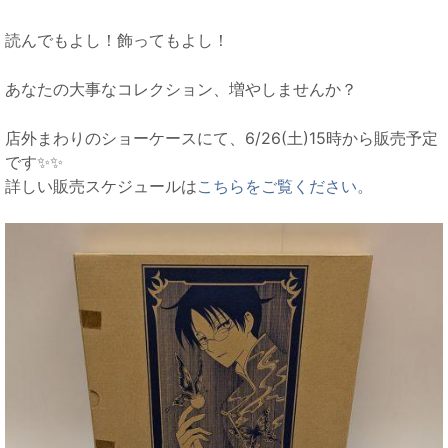
読んでもよし！飾ってもよし！
あなたの大事なコレクション、増やしませんか？
店外まわりのショーケースにて、6/26(土)15時から販売予定
です✨✨
詳しい販売スケジュールは
こちらをご覧ください。