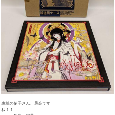
表紙の
侑子さん、最高です
ね！！