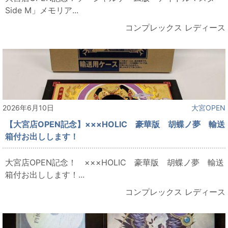
Side M」メモリア...
コンプレックス レディース
2026年6月10日
大宮OPEN
【大宮店OPEN記念】×××HOLIC 豪華版 胡蝶ノ夢 輸送
箱付お出しします！
大宮店OPEN記念！ ×××HOLIC 豪華版 胡蝶ノ夢 輸送
箱付お出しします！...
コンプレックス レディース