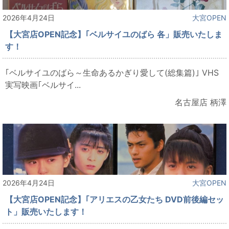
2026年4月24日
大宮OPEN
【大宮店OPEN記念】｢ベルサイユのばら 各」販売いたしま
す！
｢ベルサイユのばら～生命あるかぎり愛して(総集篇)｣ VHS
実写映画｢ベルサイ...
名古屋店 柄澤
2026年4月24日
大宮OPEN
【大宮店OPEN記念】｢アリエスの乙女たち DVD前後編セッ
ト」販売いたします！