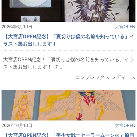
2026年6月10日
大宮OPEN
【大宮店OPEN記念】「裏切りは僕の名前を知っている」イ
ラスト集お出しします！
大宮店OPEN記念！「裏切りは僕の名前を知っている」イラ
スト集お出しします！ 耽...
コンプレックス レディース
2026年6月10日
大宮OPEN
【大宮店OPEN記念】「美少女戦士セーラームーン∞」原画