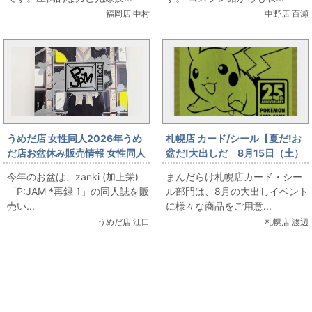
福岡店 中村
中野店 百瀬
うめだ店 女性同人2026年うめ
札幌店 カード/シール【夏だ!お
だ店お盆休み販売情報 女性同人
盆だ!大出しだ 8月15日（土）
誌コーナー zanki (加上栄)
販売】 ポケモンカード ゴー
今年のお盆は、zanki (加上栄)
まんだらけ札幌店カード・シー
「P:JAM *再録 1」をお出しま
ルデンなピカチュウ登場
「P:JAM *再録 1」の同人誌を販
ル部門は、8月の大出しイベント
す！
売い...
に様々な商品をご用意...
うめだ店 江口
札幌店 渡辺
関連コンテンツ