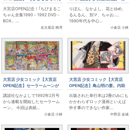
全集1990－1992 DVD－BOX」
かしの新連載号をお出ししま
大宮店OPEN記念！｢ちびまるこ
りぼん、なかよし、花とゆめ、
販売いたします！
す。
ちゃん全集1990－1992 DVD－
るんるん、別マ、ちゃお...。
BOX」...
1990年代を中心...
名古屋店 柄澤
小倉店 小林
大宮店 少女コミック【大宮店
大宮店 少女コミック【大宮店
OPEN記念】セーラームーンが
OPEN記念】鳥山明の妻。内助
表紙を飾っている雑誌、お出し
の功に隠れた鬼才・みかみなち
講談社なかよしで1992年2月号
出版された単行本は2冊のみにも
します。
「聖メフィスト混乱伝」
から連載を開始したセーラーム
かかわらずロック漫画といえば
ーン。 今回は表紙...
外す事のできない作家...
小倉店 小林
中野店 金城