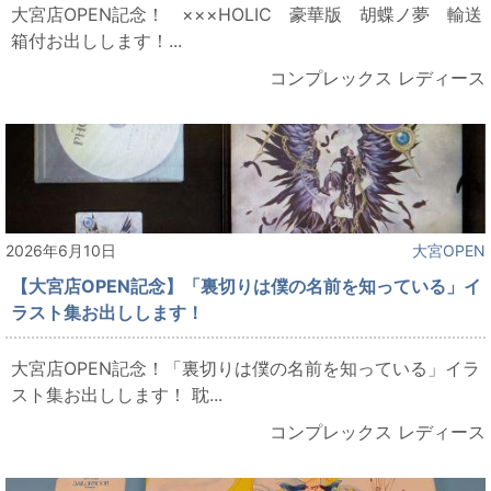
大宮店OPEN記念！ ×××HOLIC 豪華版 胡蝶ノ夢 輸送
箱付お出しします！...
コンプレックス レディース
2026年6月10日
大宮OPEN
【大宮店OPEN記念】「裏切りは僕の名前を知っている」イ
ラスト集お出しします！
大宮店OPEN記念！「裏切りは僕の名前を知っている」イラ
スト集お出しします！ 耽...
コンプレックス レディース