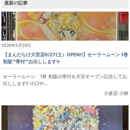
最新の記事
2026年6月24日
【まんだらけ大宮店6/27(土）OPEN!!】セーラームーン 1巻
初版""帯付""お出しします✨
セーラームーン 1巻 初版の帯付を大宮オープン記念してお
出しします!! 小口や...
小倉店 小林