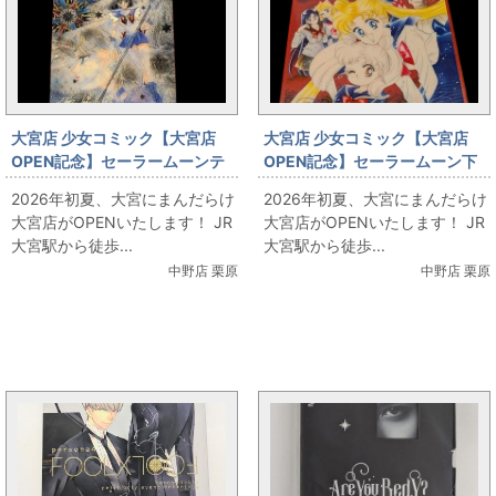
大宮店 少女コミック【大宮店
大宮店 少女コミック【大宮店
OPEN記念】セーラームーンテ
OPEN記念】セーラームーン下
レカ出します！
敷き出します！
2026年初夏、大宮にまんだらけ
2026年初夏、大宮にまんだらけ
大宮店がOPENいたします！ JR
大宮店がOPENいたします！ JR
大宮駅から徒歩...
大宮駅から徒歩...
中野店 栗原
中野店 栗原
まんだらけ新着トピックス