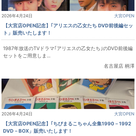
2026年4月24日
大宮OPEN
【大宮店OPEN記念】｢アリエスの乙女たち DVD前後編セッ
ト」販売いたします！
1987年放送のTVドラマ｢アリエスの乙女たち｣のDVD前後編
セットをご用意しま...
名古屋店 柄澤
2026年4月24日
大宮OPEN
【大宮店OPEN記念】｢ちびまるこちゃん全集1990－1992
DVD－BOX」販売いたします！