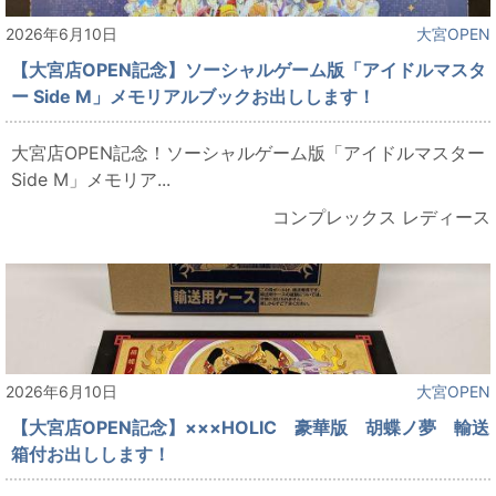
2026年6月10日
大宮OPEN
【大宮店OPEN記念】ソーシャルゲーム版「アイドルマスタ
ー Side M」メモリアルブックお出しします！
大宮店OPEN記念！ソーシャルゲーム版「アイドルマスター
Side M」メモリア...
コンプレックス レディース
2026年6月10日
大宮OPEN
【大宮店OPEN記念】×××HOLIC 豪華版 胡蝶ノ夢 輸送
箱付お出しします！