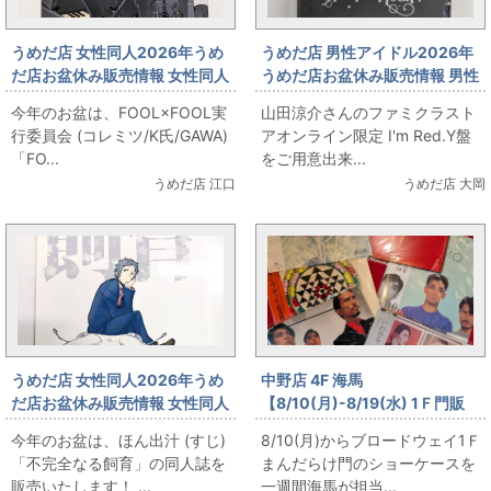
うめだ店 女性同人2026年うめ
うめだ店 男性アイドル2026年
だ店お盆休み販売情報 女性同人
うめだ店お盆休み販売情報 男性
誌コーナー FOOL×FOOL実行委
アイドルコーナー 「山田涼介
今年のお盆は、FOOL×FOOL実
山田涼介さんのファミクラスト
員会 (コレミツ/K氏/GAWA)
Are You Red.Y?」 出します
行委員会 (コレミツ/K氏/GAWA)
アオンライン限定 I'm Red.Y盤
「FOOL×FOOL」をお出しま
「FO...
をご用意出来...
す！
うめだ店 江口
うめだ店 大岡
うめだ店 女性同人2026年うめ
中野店 4F 海馬
だ店お盆休み販売情報 女性同人
【8/10(月)-8/19(水) 1Ｆ門販
誌コーナー ほん出汁 (すじ) 「不
売】第二回 海馬特選 夏の円盤特
今年のお盆は、ほん出汁 (すじ)
8/10(月)からブロードウェイ1Ｆ
完全なる飼育」をお出します！
集 YMO出します
「不完全なる飼育」の同人誌を
まんだらけ門のショーケースを
販売いたします！ ...
一週間海馬が担当...