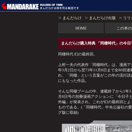
まんだらけ
まんだらけ出版
リリ
HOME
この本の
まんだらけ購入特典 「同棲時代」の今日
同棲時代 幻の最終回。
上村一夫の代表作「同棲時代」は、漫画アク
年3月2日から翌73年11月8日まで全80回
れ、「同棲」という言葉がこの年の流行語
にもなった作品。
そんな同棲ブームの中、連載終了から1年3ヶ
月8日号の別冊漫画アクションに「今日子と
外編」が発表され、これが幻の最終回とよ
ものである。(「同棲時代」中央公論社の
グ版に収録)