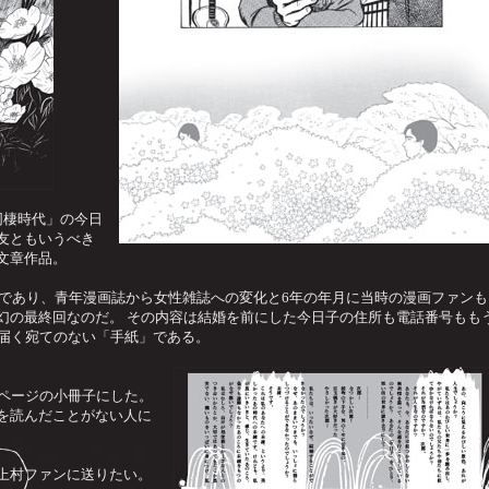
同棲時代」の今日
友ともいうべき
文章作品。
号であり、青年漫画誌から女性雑誌への変化と6年の年月に当時の漫画ファンも
幻の最終回なのだ。 その内容は結婚を前にした今日子の住所も電話番号もも
の届く宛てのない「手紙」である。
6ページの小冊子にした。
を読んだことがない人に
上村ファンに送りたい。