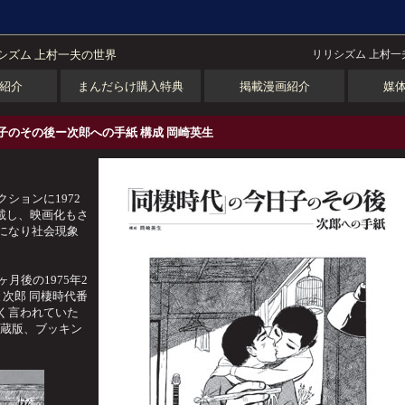
シズム 上村一夫の世界
リリシズム 上村一
紹介
まんだらけ購入特典
掲載漫画紹介
媒
子のその後ー次郎への手紙 構成 岡崎英生
ションに1972
連載し、映画化もさ
になり社会現象
月後の1975年2
次郎 同棲時代番
く言われていた
愛蔵版、ブッキン