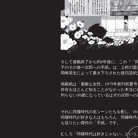
そして連載終了から約6年後に、この『「
子のその後ー次郎への手紙』は、上村の盟
岡崎英生によって書き下ろされた後日談的
掲載紙は「素敵な女性」1979年創刊初夏
存在をほとんど知ることがなかった本当に
判らない30歳になっているはずの次郎へ
それに同棲時代の名シーンたちを配し、1
同棲時代が好きな人はもちろん、同棲時代
も送りたい傑作の「手紙」です。
むしろ「同棲時代は好きじゃない」という