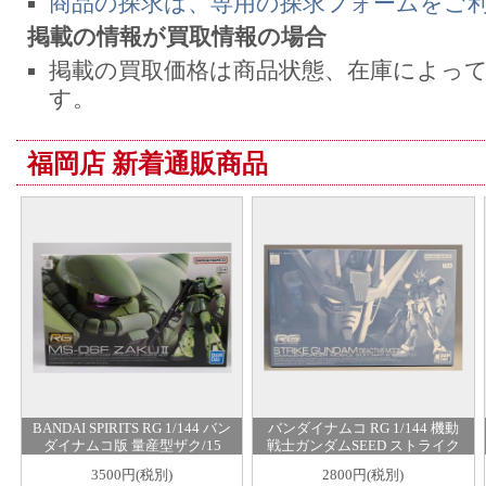
商品の探求は、専用の探求フォームをご
掲載の情報が買取情報の場合
掲載の買取価格は商品状態、在庫によっ
す。
福岡店 新着通販商品
BANDAI SPIRITS RG 1/144 バン
バンダイナムコ RG 1/144 機動
ダイナムコ版 量産型ザク/15
戦士ガンダムSEED ストライク
+表記 04
ガンダム ディアクティブモー
3500円(税別)
2800円(税別)
ド