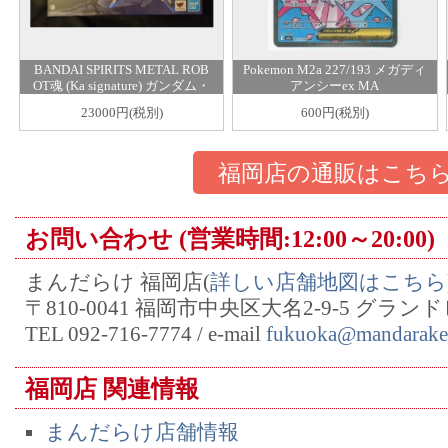
BANDAI SPIRITS METAL ROB
Pokemon M2a 227/193 メガディ
OT魂 (Ka signature) ガンダム・
アンシーex MA
センチネル Ex-Sガンダム [Re:C
23000円(税別)
600円(税別)
oordinate]
福岡店の通販はこち
お問い合わせ (営業時間:12:00～20:00)
まんだらけ 福岡店(
詳しい店舗地図はこちら
〒810-0041 福岡市中央区大名2-9-5 グラン
TEL 092-716-7774 / e-mail
fukuoka@mandarake.
福岡店 関連情報
まんだらけ店舗情報