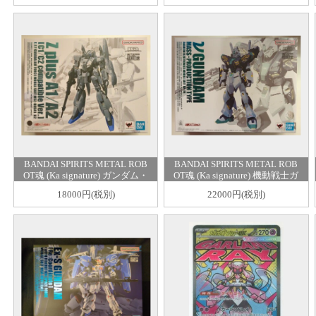
BANDAI SPIRITS METAL ROB
BANDAI SPIRITS METAL ROB
OT魂 (Ka signature)
ガンダム・
OT魂 (Ka signature) 機動戦士ガ
センチネル 【ゼータプラス A1/
ンダム 逆襲のシャア MSV 量産
18000円(税別)
22000円(税別)
A2(C型換装パーツセット)/Z PL
型νガンダム
US A1/A2 [c1/c2 compatible ve
r.]】