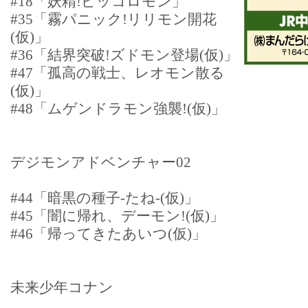
#18「妖精!ピッコロモン」
#35「霧パニック!リリモン開花
(仮)」
#36「結界突破!ズドモン登場(仮)」
#47「孤高の戦士、レオモン散る
(仮)」
#48「ムゲンドラモン強襲!(仮)」
デジモンアドベンチャー02
#44「暗黒の種子-たね-(仮)」
#45「闇に帰れ、デーモン!(仮)」
#46「帰ってきたあいつ(仮)」
未来少年コナン