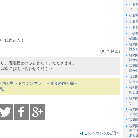
小倉店
ィー
小倉店
小倉店
小倉
小倉店
公開
D＝残虐超人 ）
福岡店
懐か
(担当 袴田)
福岡店
懐か
限り、店頭販売のみとさせていただきます。
福岡店
）以降にお問い合わせください
懐か
福岡店
レイ
報 同人男（ドウジンマン）～黄金の同人編～
福岡店
報
出し
福岡
す
福岡
であ
福岡
福岡店
日目
このページの先頭へ
あり