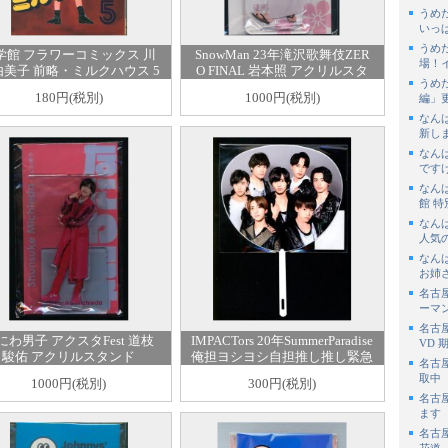
うめ
いっ
うめだ
学館 フラワーコミックス 川
SnowMan 23年滝沢歌舞伎ZER
場！
由美子 前略・ミルクハウス 5
O FINAL 岩本照 アクリルスタ
うめ
初版
ンド
180円(税別)
1000円(税別)
編」
なん
新し
なんば
です
なんば
館 特
なんば
人気
なん
お姉
名古屋
ーマ
名古
にわ男子 アクスタFest 道枝
IMPACTors 20年SummerParadise
VD
駿佑 アクリルスタンド
俺担ヨシヨシ自担推し推し緊急
名古
特別魂 集合 ミニうちわ
取中
1000円(税別)
300円(税別)
名古屋
ます
名古屋