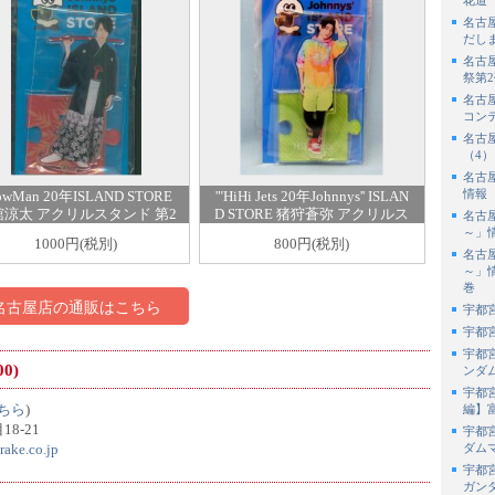
花道
名古屋
だし
名古屋
祭第
名古屋
コン
名古屋
（4
名古屋
情報（
owMan 20年ISLAND STORE
'"HiHi Jets 20年Johnnys'' ISLAN
舘涼太 アクリルスタンド 第2
D STORE 猪狩蒼弥 アクリルス
名古
弾 和
タンド 2)スポーツ"'
～」
1000円(税別)
800円(税別)
名古
～」
巻
名古屋店の通販はこちら
宇都宮
宇都
宇都宮
0)
ンダ
宇都宮
ちら
)
編】
8-21
宇都宮
ake.co.jp
ダム
宇都宮
ガン