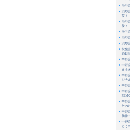
渋谷
渋谷
荷！
渋谷店
荷！
渋谷
渋谷店
渋谷
秋葉
婚日
中野店
中野店
ま＆A
中野店
ジナル
中野店
中野店
PEM
中野店
たわ
中野店
胸像
中野店
とう