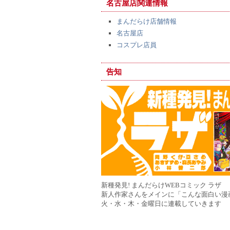
名古屋店関連情報
まんだらけ店舗情報
名古屋店
コスプレ店員
告知
新種発見! まんだらけWEBコミック ラザ
新人作家さんをメインに「こんな面白い漫画
火・水・木・金曜日に連載していきます