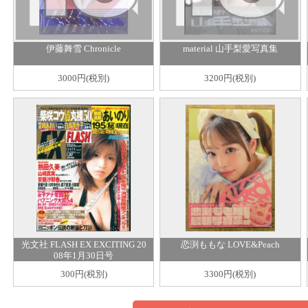
伊藤舞雪 Chronicle
material 山手梨愛写真集
3000円(税別)
3200円(税別)
光文社 FLASH EX EXCITING 20
恋渕ももな LOVE&Peach
08年1月30日号
300円(税別)
3300円(税別)