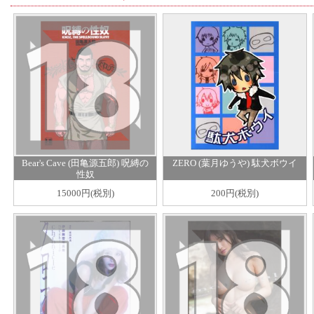
Bear's Cave (田亀源五郎) 呪縛の
ZERO (葉月ゆうや) 駄犬ボウイ
性奴
15000円(税別)
200円(税別)