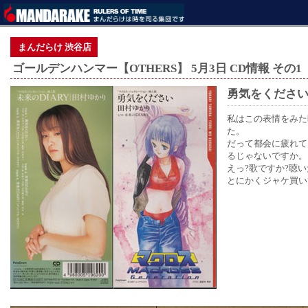
まんだらけ 渋谷店
ゴールデンハンマー【OTHERS】 5月3日 CD情報 その1
勇気をください
私はこの表情をみた
た。
だって都会に疲れて
るじゃないですか。
えっ?歌ですか?聴
とにかくジャケ買い