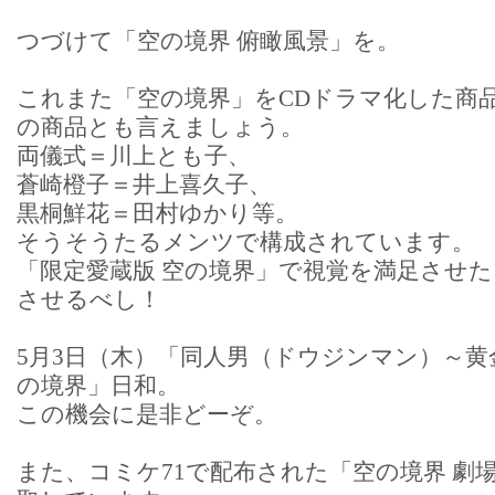
つづけて「空の境界 俯瞰風景」を。
これまた「空の境界」をCDドラマ化した商
の商品とも言えましょう。
両儀式＝川上とも子、
蒼崎橙子＝井上喜久子、
黒桐鮮花＝田村ゆかり等。
そうそうたるメンツで構成されています。
「限定愛蔵版 空の境界」で視覚を満足させ
させるべし！
5月3日（木）「同人男（ドウジンマン）～黄
の境界」日和。
この機会に是非どーぞ。
また、コミケ71で配布された「空の境界 劇