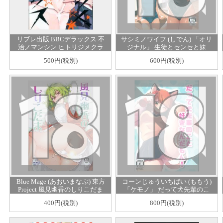
リブレ出版 BBCデラックス 不
サシミノワイフ (しでん) 「オリ
治ノマンシン ヒトリジメクラ
ジナル」 生徒とセンセと妹
イシス
と。
500円(税別)
600円(税別)
Blue Mage (あおいまなぶ) 東方
コーンじゅういちばい (ももう)
Project 風見幽香のしりこだま
「ケモノ」 だって犬先輩のこ
とすきなんだもん!
400円(税別)
800円(税別)