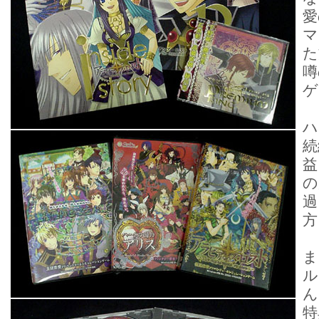
愛
マ
た
噂
ゲ
ハ
続
益
の
過
方
ま
ル
ん
特