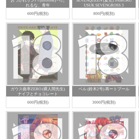
おつかれサンバ (hitotose) へた
SEVENQUEEN (愛見) SAIROKU
れるな、青年
USUK SEVENGROSS 3
600円(税別)
800円(税別)
ガウス曲率ZERO (裸人間先生)
ベル (鈴木2号) 再ートプール
ナイフとチョコレート
600円(税別)
3000円(税別)