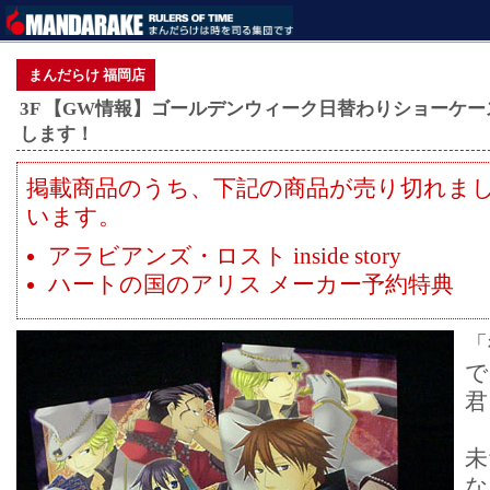
まんだらけ 福岡店
3F 【GW情報】ゴールデンウィーク日替わりショーケース
します！
掲載商品のうち、下記の商品が売り切れま
います。
アラビアンズ・ロスト inside story
ハートの国のアリス メーカー予約特典
「
で
君
未
な