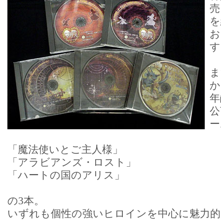
売
を
お
す
ま
か
年
公
ー
「魔法使いとご主人様」
「アラビアンズ・ロスト」
「ハートの国のアリス」
の3本。
いずれも個性の強いヒロインを中心に魅力