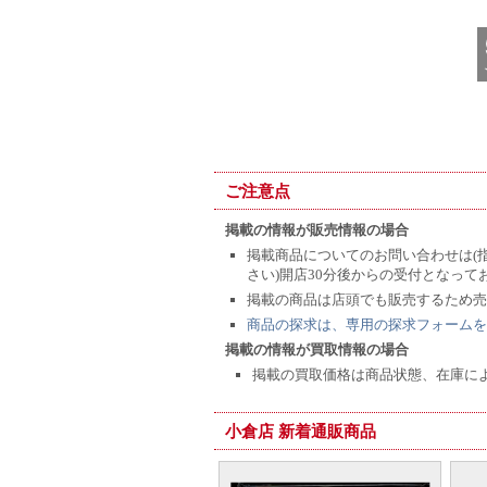
ご注意点
掲載の情報が販売情報の場合
掲載商品についてのお問い合わせは(
さい)開店30分後からの受付となっ
掲載の商品は店頭でも販売するため売
商品の探求は、専用の探求フォームを
掲載の情報が買取情報の場合
掲載の買取価格は商品状態、在庫に
小倉店 新着通販商品