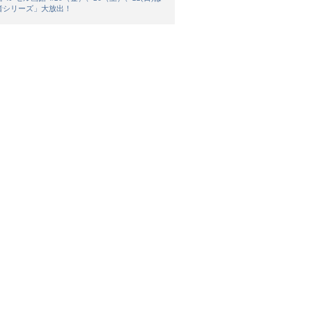
者シリーズ」大放出！