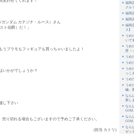
回笑わせてくれます！
福岡
クル
福岡店
福岡店
Vガンダム カテジナ・ルース）さん
福岡店
リスト伯爵）だ！」
ス】
うめだ
いで
うめだ
もうプラモもフィギュアも買っちゃいましたよ！
壁 
うめだ
うめ
うめ
はいかがでしょうか？
っこえ
うめだ
うめ
編」
なん
新し
越し下さい
なんば
GOM
なんば
。売り切れる場合もございますので予めご了承ください。
GOM
なんば
(担当 カトリ)
ゼッ