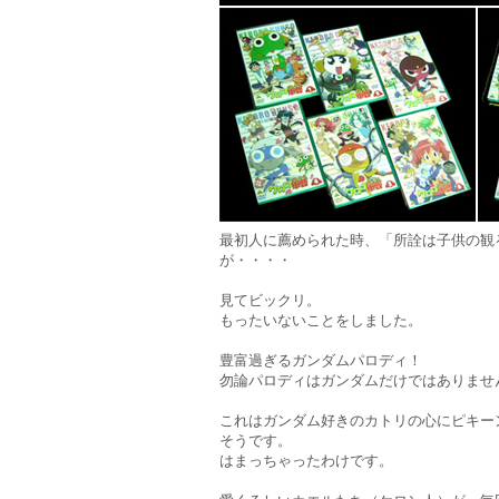
最初人に薦められた時、「所詮は子供の観
が・・・・
見てビックリ。
もったいないことをしました。
豊富過ぎるガンダムパロディ！
勿論パロディはガンダムだけではありませ
これはガンダム好きのカトリの心にピキー
そうです。
はまっちゃったわけです。