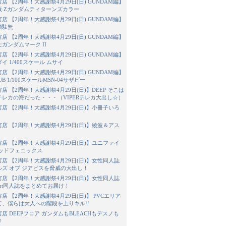
店 【2周年！大感謝祭4月29日(日) GUNDAM編】
版 Zガンダムティターンズカラー
店 【2周年！大感謝祭4月29日(日) GUNDAM編】
頑駄無
店 【2周年！大感謝祭4月29日(日) GUNDAM編】
ガンダムマーク II
店 【2周年！大感謝祭4月29日(日) GUNDAM編】
イ 1/400スケール ムサイ
店 【2周年！大感謝祭4月29日(日) GUNDAM編】
LUB 1/100スケールMSN-04サザビー
店 【2周年！大感謝祭4月29日(日)】DEEP そこは
テレカの海だった・・・（VIPERテレカ大出し☆）
店 【2周年！大感謝祭4月29日(日)】小冊子いろ
店 【2周年！大感謝祭4月29日(日)】綾波＆アス
店 【2周年！大感謝祭4月29日(日)】ユニファイ
ゴッドフェニックス
店 【2周年！大感謝祭4月29日(日)】女性同人誌
ルズ オブ ジアビスを脅威の大出し！
店 【2周年！大感謝祭4月29日(日)】女性同人誌
ent同人誌をまとめてお届け！
店 【2周年！大感謝祭4月29日(日)】 PVCエリア
て、僕らは大人への階段を上りキル!!
店 DEEPフロア ガンダムもBLEACHもデスノも
メ