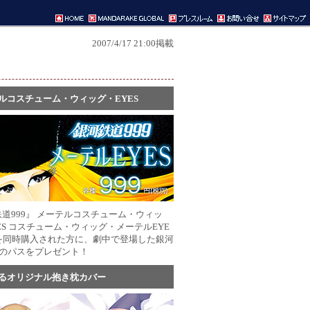
2007/4/17 21:00掲載
ルコスチューム・ウィッグ・EYES
道999』 メーテルコスチューム・ウィッ
ES コスチューム・ウィッグ・メーテルEYE
点を同時購入された方に、劇中で登場した銀河
9のパスをプレゼント！
るオリジナル抱き枕カバー