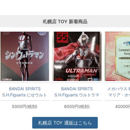
札幌店
TOY
新着商品
BANDAI SPIRITS
BANDAI SPIRITS
メガハウス B-
S.H.Figuarts にせウルト
S.H.Figuarts ウルトラマ
マリア・ホ
ラマン(シン・ウルトラマ
ン ウルトラマン 55th
Ve
5000円(税別)
8000円(税別)
40000
ン)
Anniversary Ver.
札幌店
TOY
通販はこちら