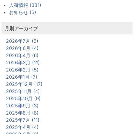
入荷情報 (381)
お知らせ (6)
月別アーカイブ
2026年7月 (3)
2026年6月 (4)
2026年4月 (6)
2026年3月 (11)
2026年2月 (5)
2026年1月 (7)
2025年12月 (17)
2025年11月 (4)
2025年10月 (9)
2025年9月 (3)
2025年8月 (8)
2025年7月 (11)
2025年4月 (4)