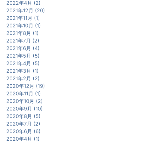
2022年4月 (2)
2021年12月 (20)
2021年11月 (1)
2021年10月 (1)
2021年8月 (1)
2021年7月 (2)
2021年6月 (4)
2021年5月 (5)
2021年4月 (5)
2021年3月 (1)
2021年2月 (2)
2020年12月 (19)
2020年11月 (1)
2020年10月 (2)
2020年9月 (10)
2020年8月 (5)
2020年7月 (2)
2020年6月 (6)
2020年4月 (1)