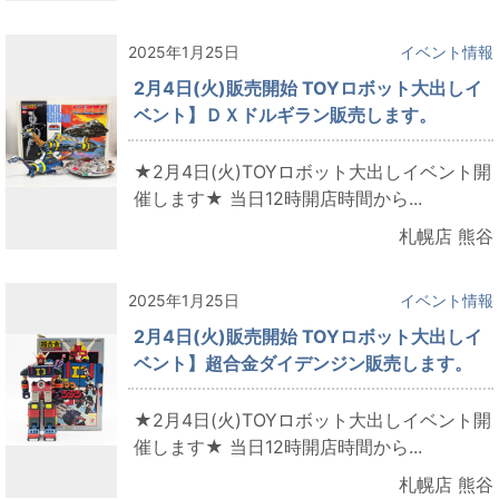
2025年1月25日
イベント情報
2月4日(火)販売開始 TOYロボット大出しイ
ベント】ＤＸドルギラン販売します。
★2月4日(火)TOYロボット大出しイベント開
催します★ 当日12時開店時間から...
札幌店 熊谷
2025年1月25日
イベント情報
2月4日(火)販売開始 TOYロボット大出しイ
ベント】超合金ダイデンジン販売します。
★2月4日(火)TOYロボット大出しイベント開
催します★ 当日12時開店時間から...
札幌店 熊谷