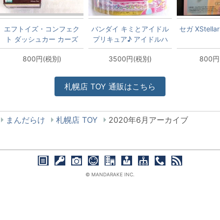
エフトイズ・コンフェク
バンダイ キミとアイドル
セガ XStell
ト ダッシュカー カーズ
プリキュア♪ アイドルハ
キング
ートブローチスペシャル
800円(税別)
3500円(税別)
800円
セット
札幌店
TOY
通販はこちら
まんだらけ
札幌店 TOY
2020年6月アーカイブ
© MANDARAKE INC.