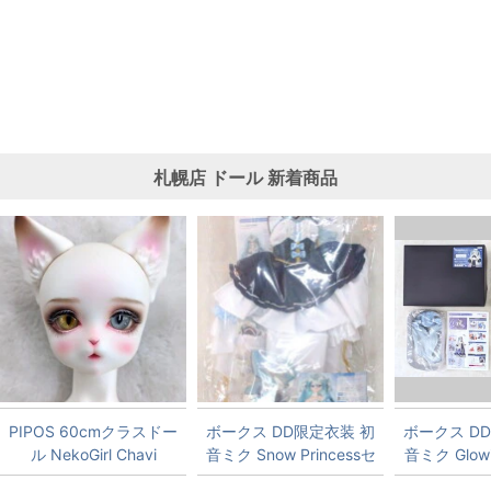
札幌店
ドール
新着商品
PIPOS 60cmクラスドー
ボークス DD限定衣装 初
ボークス D
ル NekoGirl Chavi
音ミク Snow Princessセ
音ミク Glow
ット サイズ:DDS・
ット サイ