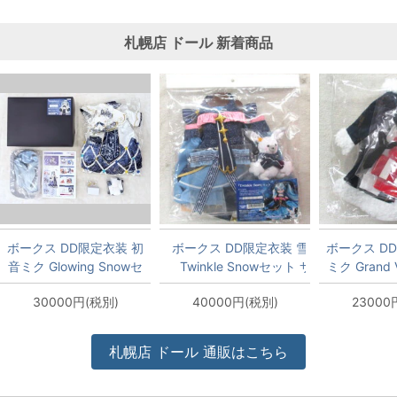
札幌店
ドール
新着商品
ボークス DD限定衣装 初
ボークス DD限定衣装 雪ミク
ボークス D
音ミク Glowing Snowセ
Twinkle Snowセット サイ
ミク Grand
ット サイズ:DDS・
ズ:DDS(SS/S)/DDSB/DD(SS/S)
ト サイズ
30000円(税別)
40000円(税別)
23000
DDSB・DD(SS/Sのみ)・
DD(S
DDB
札幌店
ドール
通販はこちら