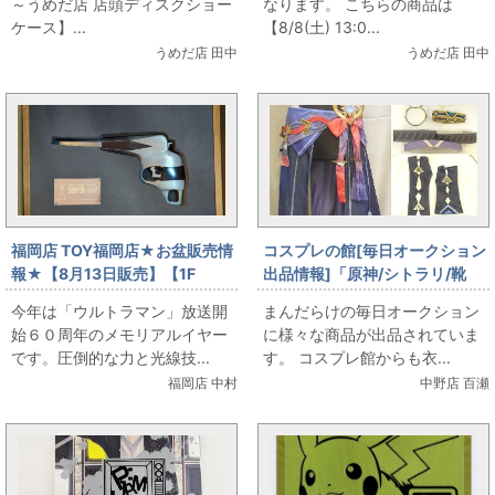
～うめだ店 店頭ディスクショー
なります。 こちらの商品は
ケース】...
【8/8(土) 13:0...
うめだ店 田中
うめだ店 田中
福岡店 TOY福岡店★お盆販売情
コスプレの館[毎日オークション
報★【8月13日販売】【1F
出品情報]「原神/シトラリ/靴
TOY】 バイス スーパーガンお
(23cm程度)付き/女性用Sサイズ
今年は「ウルトラマン」放送開
まんだらけの毎日オークション
出しします
程度(日本サイズ)/コスプレ衣
始６０周年のメモリアルイヤー
に様々な商品が出品されていま
装」を出品しています
です。圧倒的な力と光線技...
す。 コスプレ館からも衣...
福岡店 中村
中野店 百瀬