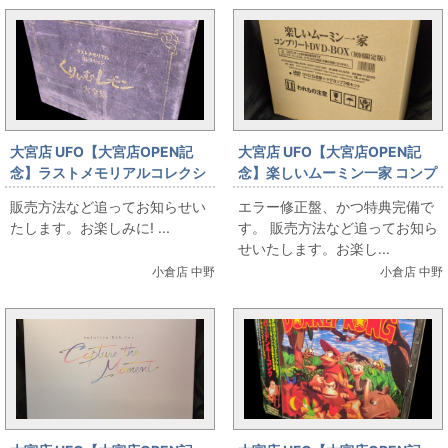
大宮店 UFO【大宮店OPEN記
大宮店 UFO【大宮店OPEN記
念】ラストメモリアルコレクシ
念】楽しいムーミン一家 コンプ
ョン くりいむレモン大全集
リートDVD-BOX 限定版
販売方法など追ってお知らせい
エラー修正盤、かつ特典完備で
たします。お楽しみに! ...
す。 販売方法など追ってお知ら
せいたします。お楽し...
小倉店 中野
小倉店 中野