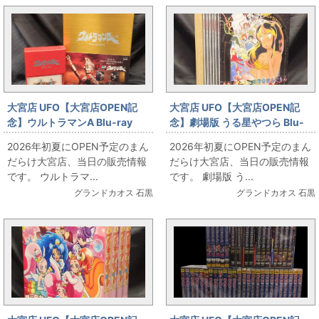
大宮店 UFO【大宮店OPEN記
大宮店 UFO【大宮店OPEN記
念】ウルトラマンA Blu-ray
念】劇場版 うる星やつら Blu-
BOX Amazon限定版 お出ししま
ray BOX(初回版) お出ししま
2026年初夏にOPEN予定のまん
2026年初夏にOPEN予定のまん
す!!
す!!
だらけ大宮店、当日の販売情報
だらけ大宮店、当日の販売情報
です。 ウルトラマ...
です。 劇場版 う...
グランドカオス 石黒
グランドカオス 石黒