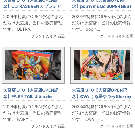
念】ULTRASEVEN X プレミア
念】pop'n music SUPER BEST
ムエディション 全6巻セット お
BOX お出しします!!
2026年初夏にOPEN予定のまん
2026年初夏にOPEN予定のまん
出しします!!
だらけ大宮店、当日の販売情報
だらけ大宮店、当日の販売情報
です。 ULTRA...
です。 pop'n...
グランドカオス 石黒
グランドカオス 石黒
大宮店 UFO【大宮店OPEN記
大宮店 UFO【大宮店OPEN記
念】FAIRY TAIL Ultimate
念】OVA うる星やつら Blu-ray
collection 全13巻セット 全巻収
BOX 初回限定生産版 お出ししま
2026年初夏にOPEN予定のまん
2026年初夏にOPEN予定のまん
納BOX付き お出しします!!
す!!
だらけ大宮店、当日の販売情報
だらけ大宮店、当日の販売情報
です。 FAIRY...
です。 OVA う...
グランドカオス 石黒
グランドカオス 石黒