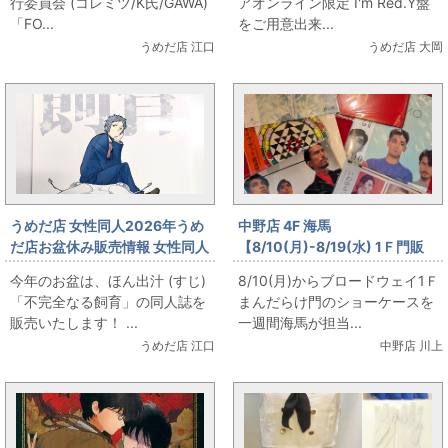
行委員会 (コレミツ/K氏/GAWA)
アオンライン限定 I'm Red.Y盤
「FOOL×FOOL」をお出しま
「FO...
をご用意出来...
す！
うめだ店 江口
うめだ店 大岡
うめだ店 女性同人2026年うめ
中野店 4F 海馬
だ店お盆休み販売情報 女性同人
【8/10(月)-8/19(水) 1Ｆ門販
誌コーナー ほん出汁 (すじ) 「不
売】第二回 海馬特選 夏の円盤特
今年のお盆は、ほん出汁 (すじ)
8/10(月)からブロードウェイ1Ｆ
完全なる飼育」をお出します！
集 YMO出します
「不完全なる飼育」の同人誌を
まんだらけ門のショーケースを
販売いたします！ ...
一週間海馬が担当...
うめだ店 江口
中野店 川上