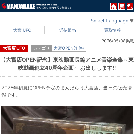
Select Language
▼
大宮 UFO
通信販売
買取情報
2026/05/08掲載
大宮店 UFO
カテゴリ
大宮OPEN(1 件)
【大宮店OPEN記念】東映動画長編アニメ音楽全集～東
映動画創立40周年企画～ お出しします!!
2026年初夏にOPEN予定のまんだらけ大宮店、当日の販売情
報です。