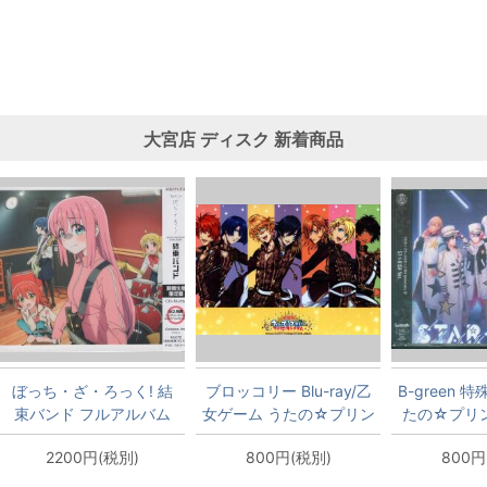
大宮店
ディスク
新着商品
ぼっち・ざ・ろっく! 結
ブロッコリー Blu-ray/乙
B-green 
束バンド フルアルバム
女ゲーム うたの☆プリン
たの☆プリ
期間生産限定盤
スさまっ♪ 劇場版 マジ
10th Ann
2200円(税別)
800円(税別)
800円
LOVEキングダム 初回限
ST☆RIS
定版 アニメイト特装版