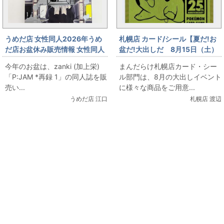
うめだ店 女性同人2026年うめ
札幌店 カード/シール【夏だ!お
だ店お盆休み販売情報 女性同人
盆だ!大出しだ 8月15日（土）
誌コーナー zanki (加上栄)
販売】 ポケモンカード ゴー
今年のお盆は、zanki (加上栄)
まんだらけ札幌店カード・シー
「P:JAM *再録 1」をお出しま
ルデンなピカチュウ登場
「P:JAM *再録 1」の同人誌を販
ル部門は、8月の大出しイベント
す！
売い...
に様々な商品をご用意...
うめだ店 江口
札幌店 渡辺
関連コンテンツ