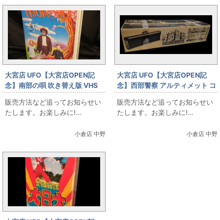
大宮店 UFO【大宮店OPEN記
大宮店 UFO【大宮店OPEN記
念】南部の唄 吹き替え版 VHS
念】西部警察 アルティメット コ
レクターズエディション コンプ
販売方法など追ってお知らせい
販売方法など追ってお知らせい
リート ブルーレイBOX
たします。お楽しみに!...
たします。お楽しみに!...
小倉店 中野
小倉店 中野