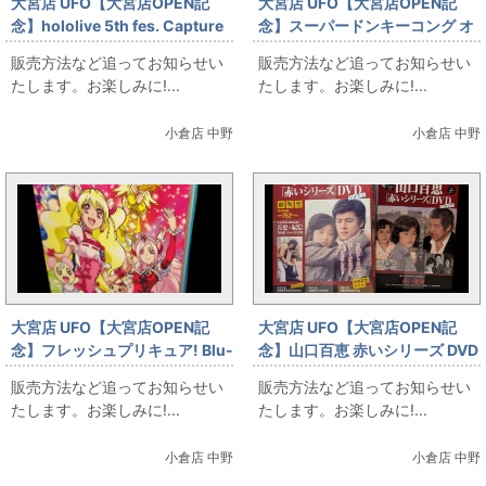
大宮店 UFO【大宮店OPEN記
大宮店 UFO【大宮店OPEN記
念】hololive 5th fes. Capture
念】スーパードンキーコング オ
the Moment Blu-ray
リジナル・サウンド・バージョ
販売方法など追ってお知らせい
販売方法など追ってお知らせい
ン
たします。お楽しみに!...
たします。お楽しみに!...
小倉店 中野
小倉店 中野
大宮店 UFO【大宮店OPEN記
大宮店 UFO【大宮店OPEN記
念】フレッシュプリキュア! Blu-
念】山口百恵 赤いシリーズ DVD
ray BOX 全2巻セット
マガジン 全55巻
販売方法など追ってお知らせい
販売方法など追ってお知らせい
たします。お楽しみに!...
たします。お楽しみに!...
小倉店 中野
小倉店 中野