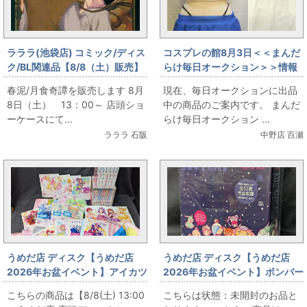
ラララ(池袋店) コミック/ディス
コスプレの館8月3日＜＜まんだ
ク/BL関連品【8/8（土）販売】
らけ毎日オークション＞＞情報
🌕春泥/月食奇譚を販売します🌕
です
春泥/月食奇譚を販売します 8月
現在、毎日オークションに出品
8日（土） 13：00～ 店頭ショ
中の商品のご案内です。 まんだ
ーケースにて...
らけ毎日オークション ...
ラララ 石阪
中野店 百瀬
うめだ店 ディスク【うめだ店
うめだ店 ディスク【うめだ店
2026年お盆イベント】アイカツ
2026年お盆イベント】ボンバー
シリーズ Blu-ray各種まとめて
マンジェッターズ 宇宙にひとつ
こちらの商品は【8/8(土) 13:00
こちらは状態：未開封のお品と
お出しします!
しかないBlu-ray BOX 初回版