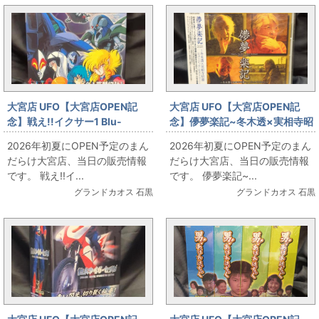
大宮店 UFO【大宮店OPEN記
大宮店 UFO【大宮店OPEN記
念】戦え!!イクサー1 Blu-
念】儚夢楽記~冬木透×実相寺昭
rayBOX 初回限定版 お出ししま
雄 ミュージック・ヒストリー~
2026年初夏にOPEN予定のまん
2026年初夏にOPEN予定のまん
す!!
お出しします!!
だらけ大宮店、当日の販売情報
だらけ大宮店、当日の販売情報
です。 戦え!!イ...
です。 儚夢楽記~...
グランドカオス 石黒
グランドカオス 石黒