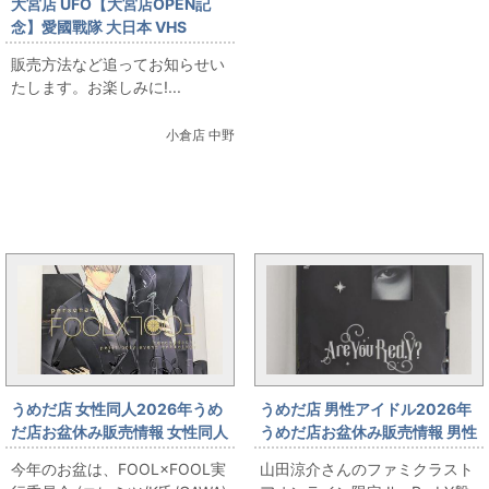
大宮店 UFO【大宮店OPEN記
念】愛國戰隊 大日本 VHS
販売方法など追ってお知らせい
たします。お楽しみに!...
小倉店 中野
まんだらけ新着トピックス
うめだ店 女性同人2026年うめ
うめだ店 男性アイドル2026年
だ店お盆休み販売情報 女性同人
うめだ店お盆休み販売情報 男性
誌コーナー FOOL×FOOL実行委
アイドルコーナー 「山田涼介
今年のお盆は、FOOL×FOOL実
山田涼介さんのファミクラスト
員会 (コレミツ/K氏/GAWA)
Are You Red.Y?」 出します