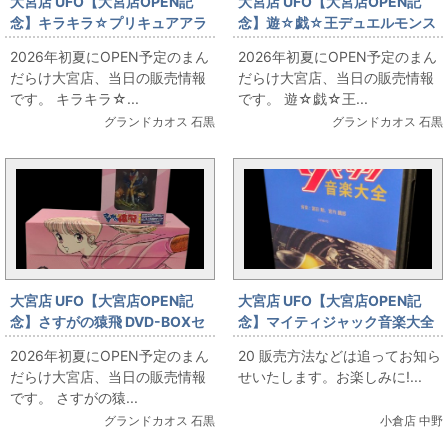
大宮店 UFO【大宮店OPEN記
大宮店 UFO【大宮店OPEN記
念】キラキラ☆プリキュアアラ
念】遊☆戯☆王デュエルモンス
モード Blu-ray全巻セット お出
ターズ DVD全巻セット お出しし
2026年初夏にOPEN予定のまん
2026年初夏にOPEN予定のまん
しします!!
ます!!
だらけ大宮店、当日の販売情報
だらけ大宮店、当日の販売情報
です。 キラキラ☆...
です。 遊☆戯☆王...
グランドカオス 石黒
グランドカオス 石黒
大宮店 UFO【大宮店OPEN記
大宮店 UFO【大宮店OPEN記
念】さすがの猿飛 DVD-BOXセ
念】マイティジャック音楽大全
ット(フィギュア付) お出ししま
2026年初夏にOPEN予定のまん
20 販売方法などは追ってお知ら
す!!
だらけ大宮店、当日の販売情報
せいたします。お楽しみに!...
です。 さすがの猿...
グランドカオス 石黒
小倉店 中野