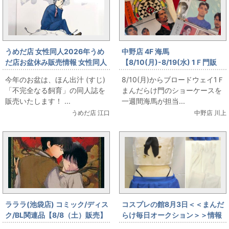
うめだ店 女性同人2026年うめ
中野店 4F 海馬
だ店お盆休み販売情報 女性同人
【8/10(月)-8/19(水) 1Ｆ門販
誌コーナー ほん出汁 (すじ) 「不
売】第二回 海馬特選 夏の円盤特
今年のお盆は、ほん出汁 (すじ)
8/10(月)からブロードウェイ1Ｆ
完全なる飼育」をお出します！
集 YMO出します
「不完全なる飼育」の同人誌を
まんだらけ門のショーケースを
販売いたします！ ...
一週間海馬が担当...
うめだ店 江口
中野店 川上
ラララ(池袋店) コミック/ディス
コスプレの館8月3日＜＜まんだ
ク/BL関連品【8/8（土）販売】
らけ毎日オークション＞＞情報
🌕春泥/月食奇譚を販売します🌕
です