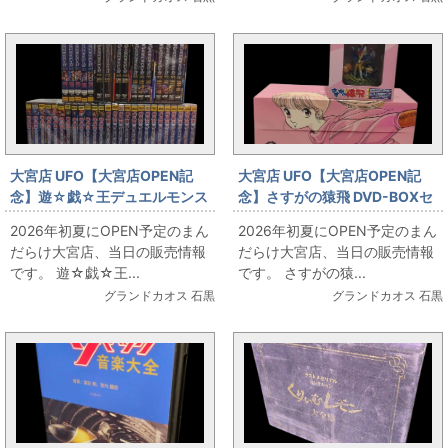
大宮店 UFO【大宮店OPEN記
大宮店 UFO【大宮店OPEN記
念】遊☆戯☆王デュエルモンス
念】さすがの猿飛 DVD-BOXセ
ターズ DVD全巻セット お出しし
ット(フィギュア付) お出ししま
2026年初夏にOPEN予定のまん
2026年初夏にOPEN予定のまん
ます!!
す!!
だらけ大宮店、当日の販売情報
だらけ大宮店、当日の販売情報
です。 遊☆戯☆王...
です。 さすがの猿...
グランドカオス 石黒
グランドカオス 石黒