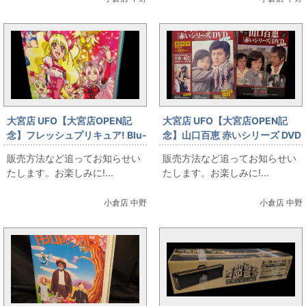
大宮店 UFO【大宮店OPEN記
大宮店 UFO【大宮店OPEN記
念】フレッシュプリキュア! Blu-
念】山口百恵 赤いシリーズ DVD
ray BOX 全2巻セット
マガジン 全55巻
販売方法など追ってお知らせい
販売方法など追ってお知らせい
たします。お楽しみに!...
たします。お楽しみに!...
小倉店 中野
小倉店 中野