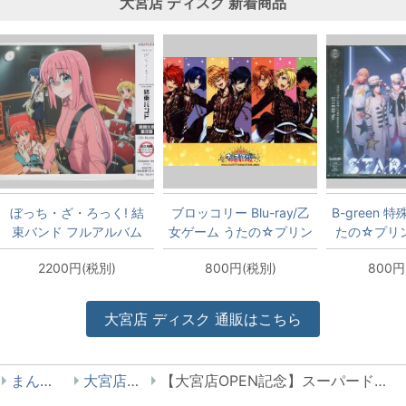
大宮店
ディスク
新着商品
ぼっち・ざ・ろっく! 結
ブロッコリー Blu-ray/乙
B-green 
束バンド フルアルバム
女ゲーム うたの☆プリン
たの☆プリ
期間生産限定盤
スさまっ♪ 劇場版 マジ
10th Ann
2200円(税別)
800円(税別)
800円
LOVEキングダム 初回限
ST☆RIS
定版 アニメイト特装版
ST☆RISHバージョン
大宮店
ディスク
通販はこちら
まんだらけ
大宮店 UFO
【大宮店OPEN記念】スーパードンキーコング オリジナル・サウンド・バージョン