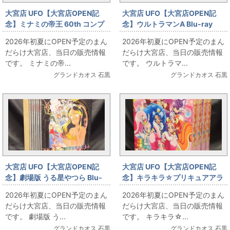
大宮店 UFO【大宮店OPEN記
大宮店 UFO【大宮店OPEN記
念】ミナミの帝王 60th コンプ
念】ウルトラマンA Blu-ray
リートDVD-BOX お出しします!!
BOX Amazon限定版 お出ししま
2026年初夏にOPEN予定のまん
2026年初夏にOPEN予定のまん
す!!
だらけ大宮店、当日の販売情報
だらけ大宮店、当日の販売情報
です。 ミナミの帝...
です。 ウルトラマ...
グランドカオス 石黒
グランドカオス 石黒
大宮店 UFO【大宮店OPEN記
大宮店 UFO【大宮店OPEN記
念】劇場版 うる星やつら Blu-
念】キラキラ☆プリキュアアラ
ray BOX(初回版) お出ししま
モード Blu-ray全巻セット お出
2026年初夏にOPEN予定のまん
2026年初夏にOPEN予定のまん
す!!
しします!!
だらけ大宮店、当日の販売情報
だらけ大宮店、当日の販売情報
です。 劇場版 う...
です。 キラキラ☆...
グランドカオス 石黒
グランドカオス 石黒