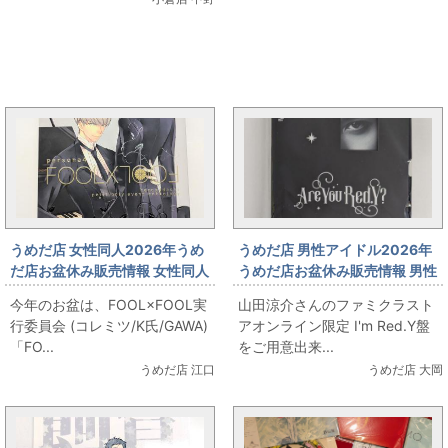
まんだらけ新着トピックス
うめだ店 女性同人2026年うめ
うめだ店 男性アイドル2026年
だ店お盆休み販売情報 女性同人
うめだ店お盆休み販売情報 男性
誌コーナー FOOL×FOOL実行委
アイドルコーナー 「山田涼介
今年のお盆は、FOOL×FOOL実
山田涼介さんのファミクラスト
員会 (コレミツ/K氏/GAWA)
Are You Red.Y?」 出します
行委員会 (コレミツ/K氏/GAWA)
アオンライン限定 I'm Red.Y盤
「FOOL×FOOL」をお出しま
「FO...
をご用意出来...
す！
うめだ店 江口
うめだ店 大岡