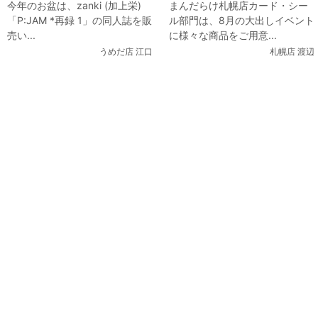
今年のお盆は、zanki (加上栄)
まんだらけ札幌店カード・シー
「P:JAM *再録 1」をお出しま
ルデンなピカチュウ登場
「P:JAM *再録 1」の同人誌を販
ル部門は、8月の大出しイベント
す！
売い...
に様々な商品をご用意...
うめだ店 江口
札幌店 渡辺
関連コンテンツ