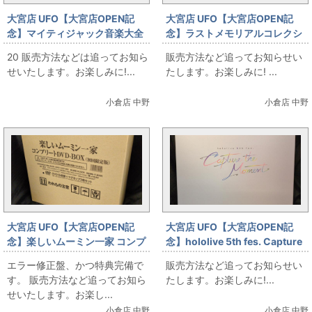
大宮店 UFO【大宮店OPEN記
大宮店 UFO【大宮店OPEN記
念】マイティジャック音楽大全
念】ラストメモリアルコレクシ
ョン くりいむレモン大全集
20 販売方法などは追ってお知ら
販売方法など追ってお知らせい
せいたします。お楽しみに!...
たします。お楽しみに! ...
小倉店 中野
小倉店 中野
大宮店 UFO【大宮店OPEN記
大宮店 UFO【大宮店OPEN記
念】楽しいムーミン一家 コンプ
念】hololive 5th fes. Capture
リートDVD-BOX 限定版
the Moment Blu-ray
エラー修正盤、かつ特典完備で
販売方法など追ってお知らせい
す。 販売方法など追ってお知ら
たします。お楽しみに!...
せいたします。お楽し...
小倉店 中野
小倉店 中野