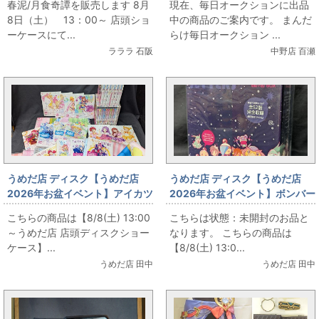
春泥/月食奇譚を販売します 8月
現在、毎日オークションに出品
8日（土） 13：00～ 店頭ショ
中の商品のご案内です。 まんだ
ーケースにて...
らけ毎日オークション ...
ラララ 石阪
中野店 百瀬
うめだ店 ディスク【うめだ店
うめだ店 ディスク【うめだ店
2026年お盆イベント】アイカツ
2026年お盆イベント】ボンバー
シリーズ Blu-ray各種まとめて
マンジェッターズ 宇宙にひとつ
こちらの商品は【8/8(土) 13:00
こちらは状態：未開封のお品と
お出しします!
しかないBlu-ray BOX 初回版
～うめだ店 店頭ディスクショー
なります。 こちらの商品は
ケース】...
【8/8(土) 13:0...
うめだ店 田中
うめだ店 田中