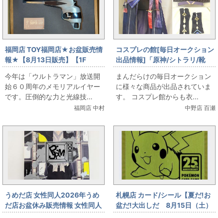
福岡店 TOY福岡店★お盆販売情
コスプレの館[毎日オークション
報★【8月13日販売】【1F
出品情報]「原神/シトラリ/靴
TOY】 バイス スーパーガンお
(23cm程度)付き/女性用Sサイズ
今年は「ウルトラマン」放送開
まんだらけの毎日オークション
出しします
程度(日本サイズ)/コスプレ衣
始６０周年のメモリアルイヤー
に様々な商品が出品されていま
装」を出品しています
です。圧倒的な力と光線技...
す。 コスプレ館からも衣...
福岡店 中村
中野店 百瀬
うめだ店 女性同人2026年うめ
札幌店 カード/シール【夏だ!お
だ店お盆休み販売情報 女性同人
盆だ!大出しだ 8月15日（土）
誌コーナー zanki (加上栄)
販売】 ポケモンカード ゴー