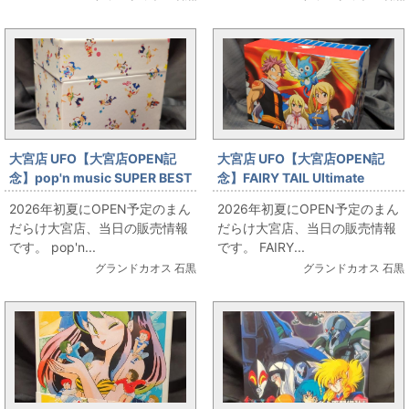
大宮店 UFO【大宮店OPEN記
大宮店 UFO【大宮店OPEN記
念】pop'n music SUPER BEST
念】FAIRY TAIL Ultimate
BOX お出しします!!
collection 全13巻セット 全巻収
2026年初夏にOPEN予定のまん
2026年初夏にOPEN予定のまん
納BOX付き お出しします!!
だらけ大宮店、当日の販売情報
だらけ大宮店、当日の販売情報
です。 pop'n...
です。 FAIRY...
グランドカオス 石黒
グランドカオス 石黒