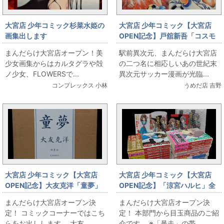
大宮店 少年コミック杉菜水姫の
大宮店 少年コミック【大宮店
画集出します
OPEN記念】戸舘新吾「コスモ
スストライカー」全2巻初版セッ
まんだらけ大宮店オープン！美
駅前異次元、まんだらけ大宮店
ト
少女画集からはカルタグラや殻
の二つ名に相応しいあの世紀末
ノ少女、FLOWERSで...
異次元サッカー漫画が光臨...
コンプレックス 小林
うめだ店 吉野
大宮店 少年コミック【大宮店
大宮店 少年コミック【大宮店
OPEN記念】大友克洋「童夢」
OPEN記念】「涼宮ハルヒ」全
豪華版出します
初版、特典付きセット出します
まんだらけ大宮店オープン決
まんだらけ大宮店オープン決
定！ コミックコーナーではこち
定！ 本部門から目玉商品のご紹
らをお出しします。 大友...
介です。 ※「暴走」の帯...