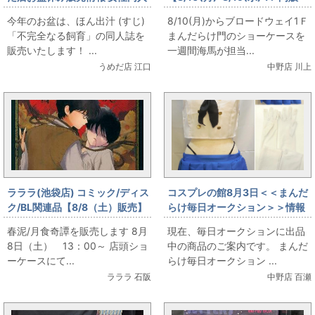
誌コーナー ほん出汁 (すじ) 「不
売】第二回 海馬特選 夏の円盤特
今年のお盆は、ほん出汁 (すじ)
8/10(月)からブロードウェイ1Ｆ
完全なる飼育」をお出します！
集 YMO出します
「不完全なる飼育」の同人誌を
まんだらけ門のショーケースを
販売いたします！ ...
一週間海馬が担当...
うめだ店 江口
中野店 川上
ラララ(池袋店) コミック/ディス
コスプレの館8月3日＜＜まんだ
ク/BL関連品【8/8（土）販売】
らけ毎日オークション＞＞情報
🌕春泥/月食奇譚を販売します🌕
です
春泥/月食奇譚を販売します 8月
現在、毎日オークションに出品
8日（土） 13：00～ 店頭ショ
中の商品のご案内です。 まんだ
ーケースにて...
らけ毎日オークション ...
ラララ 石阪
中野店 百瀬