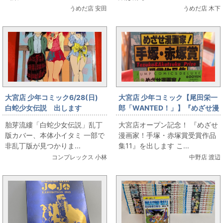
うめだ店 安田
うめだ店 木下
大宮店 少年コミック6/28(日)
大宮店 少年コミック【尾田栄一
白蛇少女伝説 出します
郎「WANTED！」】『めざせ漫
画家！手塚・赤塚賞受賞作品集
胎芽流縷「白蛇少女伝説」乱丁
大宮店オープン記念！ 『めざせ
11』出します！
版カバー、本体小イタミ 一部で
漫画家！手塚・赤塚賞受賞作品
非乱丁版が見つかりま...
集11』を出します こ...
コンプレックス 小林
中野店 渡辺