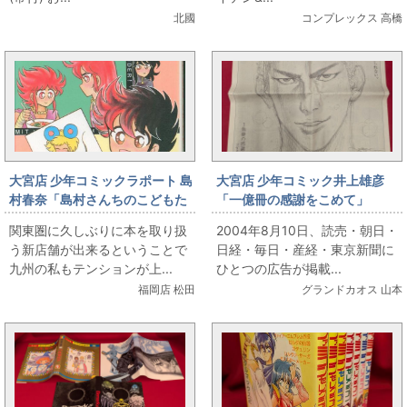
北國
コンプレックス 高橋
大宮店 少年コミックラポート 島
大宮店 少年コミック井上雄彦
村春奈「島村さんちのこどもた
「一億冊の感謝をこめて」
ち 全3巻初版セット」
SLAM DUNK新聞広告6種セット
関東圏に久しぶりに本を取り扱
2004年8月10日、読売・朝日・
う新店舗が出来るということで
日経・毎日・産経・東京新聞に
九州の私もテンションが上...
ひとつの広告が掲載...
福岡店 松田
グランドカオス 山本