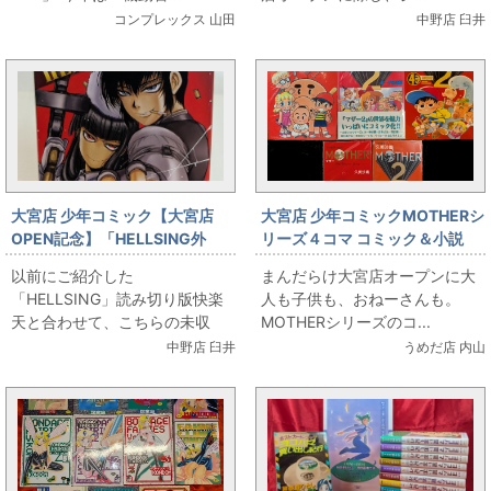
コンプレックス 山田
中野店 臼井
大宮店 少年コミック【大宮店
大宮店 少年コミックMOTHERシ
OPEN記念】「HELLSING外
リーズ４コマ コミック＆小説
伝」各種出します
以前にご紹介した
まんだらけ大宮店オープンに大
「HELLSING」読み切り版快楽
人も子供も、おねーさんも。
天と合わせて、こちらの未収
MOTHERシリーズのコ...
録...
中野店 臼井
うめだ店 内山