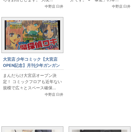
中野店 臼井
中野店 臼井
大宮店 少年コミック【大宮店
OPEN記念】月刊少年ガンガン
「鋼の錬金術師」新連載号
まんだらけ大宮店オープン決
定！ コミックフロアも近年ない
規模で広々とスペース確保...
中野店 臼井
まんだらけ新着トピックス