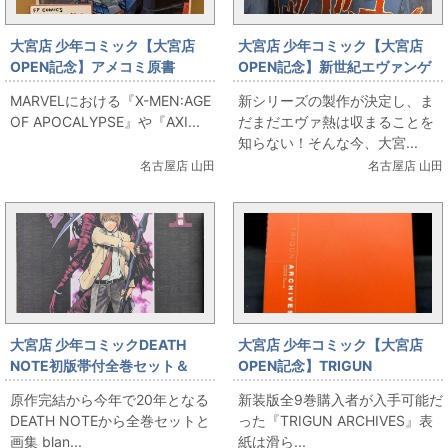
大宮店 少年コミック【大宮店
大宮店 少年コミック【大宮店
OPEN記念】アメコミ原書
OPEN記念】新世紀エヴァンゲ
TRANSFORMERS:TIMELINES
リオン第1話!!新連載号!!出しま
MARVELにおける『X-MEN:AGE
新シリーズの製作が決定し、ま
出します！
す!!
OF APOCALYPSE』や『AXI...
だまだエヴァ熱は収まることを
知らない！そんな今、大宮...
名古屋店 山田
名古屋店 山田
大宮店 少年コミックDEATH
大宮店 少年コミック【大宮店
NOTE初版帯付全巻セット＆
OPEN記念】TRIGUN
blanc et noirを出します
ARCHIVES&トライガン＋マキ
原作完結から今年で20年となる
新装版全9巻購入者が入手可能だ
シマム9巻セット
DEATH NOTEから全巻セットと
った『TRIGUN ARCHIVES』表
画集 blan...
紙は滑ら...