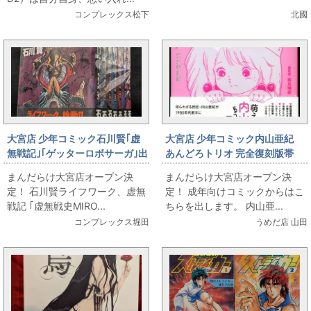
コンプレックス松下
北國
大宮店 少年コミック石川賢｢虚
大宮店 少年コミック内山亜紀
無戦記｣｢ゲッターロボサーガ｣出
あんどろトリオ 完全復刻版帯
します
付 旧あんどろトリオ全4巻 初
まんだらけ大宮店オープン決
まんだらけ大宮店オープン決
版セット(ヴィンテージ)
定！ 石川賢ライフワーク、虚無
定！ 成年向けコミックからはこ
戦記 ｢虚無戦史MIRO...
ちらを出します。 内山亜...
コンプレックス堀田
うめだ店 山田