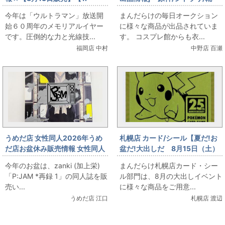
TOY】 バイス スーパーガンお
(23cm程度)付き/女性用Sサイズ
今年は「ウルトラマン」放送開
まんだらけの毎日オークション
出しします
程度(日本サイズ)/コスプレ衣
始６０周年のメモリアルイヤー
に様々な商品が出品されていま
装」を出品しています
です。圧倒的な力と光線技...
す。 コスプレ館からも衣...
福岡店 中村
中野店 百瀬
うめだ店 女性同人2026年うめ
札幌店 カード/シール【夏だ!お
だ店お盆休み販売情報 女性同人
盆だ!大出しだ 8月15日（土）
誌コーナー zanki (加上栄)
販売】 ポケモンカード ゴー
今年のお盆は、zanki (加上栄)
まんだらけ札幌店カード・シー
「P:JAM *再録 1」をお出しま
ルデンなピカチュウ登場
「P:JAM *再録 1」の同人誌を販
ル部門は、8月の大出しイベント
す！
売い...
に様々な商品をご用意...
うめだ店 江口
札幌店 渡辺