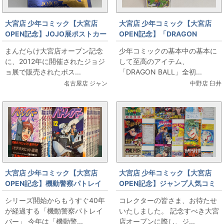
大宮店 少年コミック【大宮店
大宮店 少年コミック【大宮店
OPEN記念】JOJO展ポストカー
OPEN記念】「DRAGON
ドセット出します
BALL」全初版セット出します
まんだらけ大宮店オープン記念
少年コミックの基本中の基本に
に、2012年に開催されたジョジ
して至高のアイテム、
ョ展で販売されたポス...
「DRAGON BALL」全初...
名古屋店 ジャン
中野店 臼井
大宮店 少年コミック【大宮店
大宮店 少年コミック【大宮店
OPEN記念】機動警察パトレイ
OPEN記念】ジャンプ人気コミ
バー初版セット出します
ック1巻初版本各種出します
シリーズ開始からもうすぐ40年
コレクターの皆さま、お待たせ
が経過する「機動警察パトレイ
いたしました。 記念すべき大宮
バー」 今年は「機動警...
店オープンに際し、ジ...