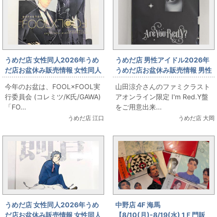
うめだ店 女性同人2026年うめ
うめだ店 男性アイドル2026年
だ店お盆休み販売情報 女性同人
うめだ店お盆休み販売情報 男性
誌コーナー FOOL×FOOL実行委
アイドルコーナー 「山田涼介
今年のお盆は、FOOL×FOOL実
山田涼介さんのファミクラスト
員会 (コレミツ/K氏/GAWA)
Are You Red.Y?」 出します
行委員会 (コレミツ/K氏/GAWA)
アオンライン限定 I'm Red.Y盤
「FOOL×FOOL」をお出しま
「FO...
をご用意出来...
す！
うめだ店 江口
うめだ店 大岡
うめだ店 女性同人2026年うめ
中野店 4F 海馬
だ店お盆休み販売情報 女性同人
【8/10(月)-8/19(水) 1Ｆ門販