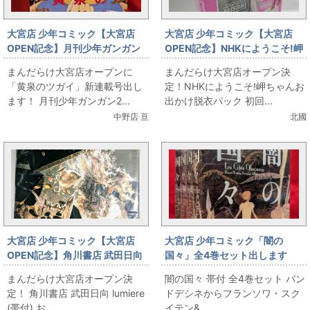
大宮店 少年コミック【大宮店
大宮店 少年コミック【大宮店
OPEN記念】月刊少年ガンガン
OPEN記念】NHKにようこそ!岬
「黄泉のツガイ」新連載号
ちゃんお出かけ脱衣パック 初回
まんだらけ大宮店オープンに
まんだらけ大宮店オープン決
限定版 4
「黄泉のツガイ」新連載号出し
定！NHKにようこそ!岬ちゃんお
ます！ 月刊少年ガンガン2...
出かけ脱衣パック 初回...
中野店 亘
北國
大宮店 少年コミック【大宮店
大宮店 少年コミック「闇の
OPEN記念】角川書店 武田日向
国々」全4巻セット出します
lumiere (帯付)
まんだらけ大宮店オープン決
闇の国々 帯付 全4巻セット バン
定！ 角川書店 武田日向 lumiere
ドデシネからフランソワ・スク
(帯付) お...
イテン&...