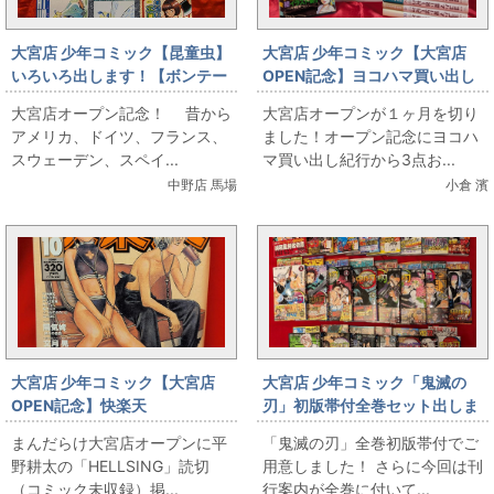
大宮店 少年コミック【昆童虫】
大宮店 少年コミック【大宮店
いろいろ出します！【ボンテー
OPEN記念】ヨコハマ買い出し
ジフェアリーズ】
紀行全10巻初版帯付セット＆ポ
大宮店オープン記念！ 昔から
大宮店オープンが１ヶ月を切り
ストカードブック＆画集(初回特
アメリカ、ドイツ、フランス、
ました！オープン記念にヨコハ
典付き・未開封)出します‼！
スウェーデン、スペイ...
マ買い出し紀行から3点お...
中野店 馬場
小倉 濱
大宮店 少年コミック【大宮店
大宮店 少年コミック「鬼滅の
OPEN記念】快楽天
刃」初版帯付全巻セット出しま
「HELLSING」読切（コミック
す
まんだらけ大宮店オープンに平
「鬼滅の刃」全巻初版帯付でご
未収録）掲載号
野耕太の「HELLSING」読切
用意しました！ さらに今回は刊
（コミック未収録）掲...
行案内が全巻に付いて...