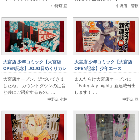
中野店 亘
中野店 菅原
大宮店 少年コミック【大宮店
大宮店 少年コミック【大宮店
OPEN記念】JOJO日めくりカレ
OPEN記念】少年エース
ンダー
「Fate/stay night」新連載号
大宮店オープン、近づいてきま
まんだらけ大宮店オープンに
したね。 カウントダウンの足音
「Fate/stay night」新連載号出
と共にご紹介するもの。...
します！ ...
中野店 小林
中野店 亘