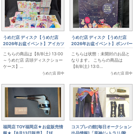
うめだ店 ディスク【うめだ店
うめだ店 ディスク【うめだ店
2026年お盆イベント】アイカツ
2026年お盆イベント】ボンバー
シリーズ Blu-ray各種まとめて
マンジェッターズ 宇宙にひとつ
こちらの商品は【8/8(土) 13:00
こちらは状態：未開封のお品と
お出しします!
しかないBlu-ray BOX 初回版
～うめだ店 店頭ディスクショー
なります。 こちらの商品は
ケース】...
【8/8(土) 13:0...
うめだ店 田中
うめだ店 田中
福岡店 TOY福岡店★お盆販売情
コスプレの館[毎日オークション
報★【8月13日販売】【1F
出品情報]「原神/シトラリ/靴