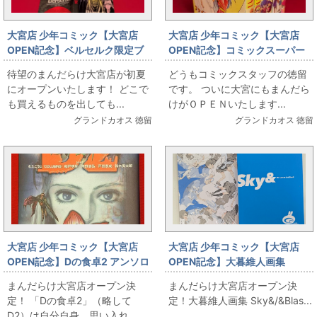
大宮店 少年コミック【大宮店
大宮店 少年コミック【大宮店
OPEN記念】ベルセルク限定ブ
OPEN記念】コミックスーパー
ックカバー3種ご用意いたしまし
ファミコンセレクション全7巻セ
待望のまんだらけ大宮店が初夏
どうもコミックスタッフの徳留
た！
ット出します
にオープンいたします！ どこで
です。 ついに大宮にもまんだら
も買えるものを出しても...
けがＯＰＥＮいたします...
グランドカオス 徳留
グランドカオス 徳留
大宮店 少年コミック【大宮店
大宮店 少年コミック【大宮店
OPEN記念】Dの食卓2 アンソロ
OPEN記念】大暮維人画集
ジー出します！
Sky&/&Blast
まんだらけ大宮店オープン決
まんだらけ大宮店オープン決
定！ 「Dの食卓2」（略して
定！大暮維人画集 Sky&/&Blas...
D2）は自分自身、思い入れ...