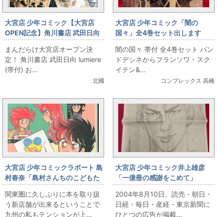
大宮店 少年コミック【大宮店
大宮店 少年コミック「闇の
OPEN記念】角川書店 武田日向
国々」全4巻セット出します
lumiere (帯付)
まんだらけ大宮店オープン決
闇の国々 帯付 全4巻セット バン
定！ 角川書店 武田日向 lumiere
ドデシネからフランソワ・スク
(帯付) お...
イテン&...
北國
コンプレックス 高橋
大宮店 少年コミックラポート 島
大宮店 少年コミック井上雄彦
村春奈「島村さんちのこどもた
「一億冊の感謝をこめて」
ち 全3巻初版セット」
SLAM DUNK新聞広告6種セット
関東圏に久しぶりに本を取り扱
2004年8月10日、読売・朝日・
う新店舗が出来るということで
日経・毎日・産経・東京新聞に
九州の私もテンションが上...
ひとつの広告が掲載...