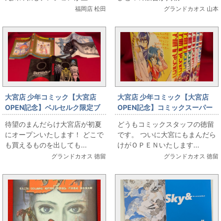
福岡店 松田
グランドカオス 山本
大宮店 少年コミック【大宮店
大宮店 少年コミック【大宮店
OPEN記念】ベルセルク限定ブ
OPEN記念】コミックスーパー
ックカバー3種ご用意いたしまし
ファミコンセレクション全7巻セ
待望のまんだらけ大宮店が初夏
どうもコミックスタッフの徳留
た！
ット出します
にオープンいたします！ どこで
です。 ついに大宮にもまんだら
も買えるものを出しても...
けがＯＰＥＮいたします...
グランドカオス 徳留
グランドカオス 徳留