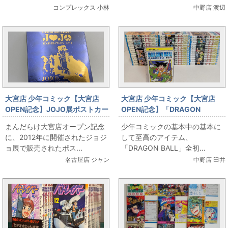
コンプレックス 小林
中野店 渡辺
大宮店 少年コミック【大宮店
大宮店 少年コミック【大宮店
OPEN記念】JOJO展ポストカー
OPEN記念】「DRAGON
ドセット出します
BALL」全初版セット出します
まんだらけ大宮店オープン記念
少年コミックの基本中の基本に
に、2012年に開催されたジョジ
して至高のアイテム、
ョ展で販売されたポス...
「DRAGON BALL」全初...
名古屋店 ジャン
中野店 臼井