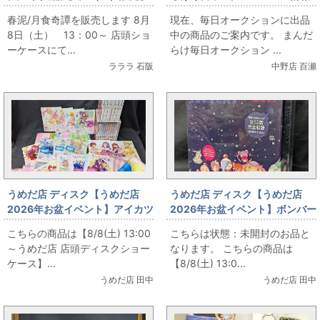
🌕春泥/月食奇譚を販売します🌕
です
春泥/月食奇譚を販売します 8月
現在、毎日オークションに出品
8日（土） 13：00～ 店頭ショ
中の商品のご案内です。 まんだ
ーケースにて...
らけ毎日オークション ...
ラララ 石阪
中野店 百瀬
うめだ店 ディスク【うめだ店
うめだ店 ディスク【うめだ店
2026年お盆イベント】アイカツ
2026年お盆イベント】ボンバー
シリーズ Blu-ray各種まとめて
マンジェッターズ 宇宙にひとつ
こちらの商品は【8/8(土) 13:00
こちらは状態：未開封のお品と
お出しします!
しかないBlu-ray BOX 初回版
～うめだ店 店頭ディスクショー
なります。 こちらの商品は
ケース】...
【8/8(土) 13:0...
うめだ店 田中
うめだ店 田中