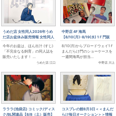
うめだ店 女性同人2026年うめ
中野店 4F 海馬
だ店お盆休み販売情報 女性同人
【8/10(月)-8/19(水) 1Ｆ門販
誌コーナー ほん出汁 (すじ) 「不
売】第二回 海馬特選 夏の円盤特
今年のお盆は、ほん出汁 (すじ)
8/10(月)からブロードウェイ1Ｆ
完全なる飼育」をお出します！
集 YMO出します
「不完全なる飼育」の同人誌を
まんだらけ門のショーケースを
販売いたします！ ...
一週間海馬が担当...
うめだ店 江口
中野店 川上
ラララ(池袋店) コミック/ディス
コスプレの館8月3日＜＜まんだ
ク/BL関連品【8/8（土）販売】
らけ毎日オークション＞＞情報