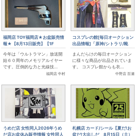
福岡店 TOY福岡店★お盆販売情
コスプレの館[毎日オークション
報★【8月13日販売】【1F
出品情報]「原神/シトラリ/靴
TOY】 バイス スーパーガンお
(23cm程度)付き/女性用Sサイズ
今年は「ウルトラマン」放送開
まんだらけの毎日オークション
出しします
程度(日本サイズ)/コスプレ衣
始６０周年のメモリアルイヤー
に様々な商品が出品されていま
装」を出品しています
です。圧倒的な力と光線技...
す。 コスプレ館からも衣...
福岡店 中村
中野店 百瀬
うめだ店 女性同人2026年うめ
札幌店 カード/シール【夏だ!お
だ店お盆休み販売情報 女性同人
盆だ!大出しだ 8月15日（土）