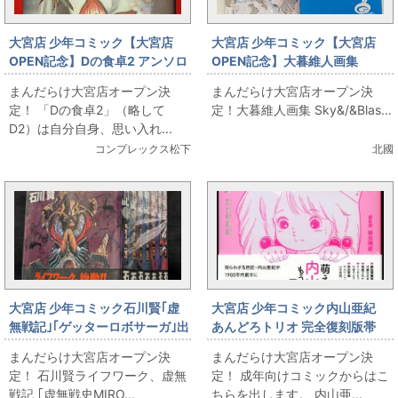
大宮店 少年コミック【大宮店
大宮店 少年コミック【大宮店
OPEN記念】Dの食卓2 アンソロ
OPEN記念】大暮維人画集
ジー出します！
Sky&/&Blast
まんだらけ大宮店オープン決
まんだらけ大宮店オープン決
定！ 「Dの食卓2」（略して
定！大暮維人画集 Sky&/&Blas...
D2）は自分自身、思い入れ...
コンプレックス松下
北國
大宮店 少年コミック石川賢｢虚
大宮店 少年コミック内山亜紀
無戦記｣｢ゲッターロボサーガ｣出
あんどろトリオ 完全復刻版帯
します
付 旧あんどろトリオ全4巻 初
まんだらけ大宮店オープン決
まんだらけ大宮店オープン決
版セット(ヴィンテージ)
定！ 石川賢ライフワーク、虚無
定！ 成年向けコミックからはこ
戦記 ｢虚無戦史MIRO...
ちらを出します。 内山亜...