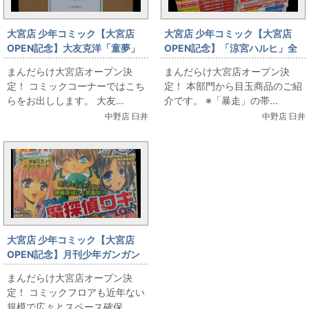
大宮店 少年コミック【大宮店
大宮店 少年コミック【大宮店
OPEN記念】大友克洋「童夢」
OPEN記念】「涼宮ハルヒ」全
豪華版出します
初版、特典付きセット出します
まんだらけ大宮店オープン決
まんだらけ大宮店オープン決
定！ コミックコーナーではこち
定！ 本部門から目玉商品のご紹
らをお出しします。 大友...
介です。 ※「暴走」の帯...
中野店 臼井
中野店 臼井
大宮店 少年コミック【大宮店
OPEN記念】月刊少年ガンガン
「鋼の錬金術師」新連載号
まんだらけ大宮店オープン決
定！ コミックフロアも近年ない
規模で広々とスペース確保...