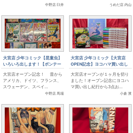
録...
中野店 臼井
うめだ店 内山
大宮店 少年コミック【昆童虫】
大宮店 少年コミック【大宮店
いろいろ出します！【ボンテー
OPEN記念】ヨコハマ買い出し
ジフェアリーズ】
紀行全10巻初版帯付セット＆ポ
大宮店オープン記念！ 昔から
大宮店オープンが１ヶ月を切り
ストカードブック＆画集(初回特
アメリカ、ドイツ、フランス、
ました！オープン記念にヨコハ
典付き・未開封)出します‼！
スウェーデン、スペイ...
マ買い出し紀行から3点お...
中野店 馬場
小倉 濱