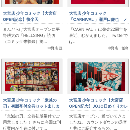
大宮店 少年コミック【大宮店
大宮店 少年コミック
OPEN記念】快楽天
「CARNIVAL 」瀬戸口廉也 ノ
「HELLSING」読切（コミック
ベライズ 出します。
まんだらけ大宮店オープンに平
「CARNIVAL 」は発売22周年を
未収録）掲載号
野耕太の「HELLSING」読切
最近、むかえました。 Twitterで
（コミック未収録）掲...
は...
中野店 亘
中野店 飯島
大宮店 少年コミック「鬼滅の
大宮店 少年コミック【大宮店
刃」初版帯付全巻セット出しま
OPEN記念】JOJO日めくりカレ
す
ンダー
「鬼滅の刃」全巻初版帯付でご
大宮店オープン、近づいてきま
用意しました！ さらに今回は刊
したね。 カウントダウンの足音
行案内が全巻に付いて...
と共にご紹介するもの。...