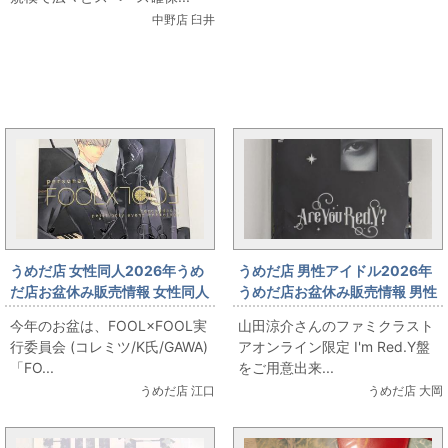
中野店 臼井
まんだらけ新着トピックス
うめだ店 女性同人2026年うめ
うめだ店 男性アイドル2026年
だ店お盆休み販売情報 女性同人
うめだ店お盆休み販売情報 男性
誌コーナー FOOL×FOOL実行委
アイドルコーナー 「山田涼介
今年のお盆は、FOOL×FOOL実
山田涼介さんのファミクラスト
員会 (コレミツ/K氏/GAWA)
Are You Red.Y?」 出します
行委員会 (コレミツ/K氏/GAWA)
アオンライン限定 I'm Red.Y盤
「FOOL×FOOL」をお出しま
「FO...
をご用意出来...
す！
うめだ店 江口
うめだ店 大岡