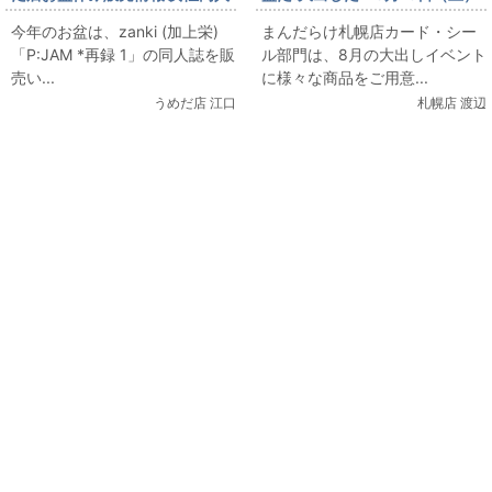
誌コーナー zanki (加上栄)
販売】 ポケモンカード ゴー
今年のお盆は、zanki (加上栄)
まんだらけ札幌店カード・シー
「P:JAM *再録 1」をお出しま
ルデンなピカチュウ登場
「P:JAM *再録 1」の同人誌を販
ル部門は、8月の大出しイベント
す！
売い...
に様々な商品をご用意...
うめだ店 江口
札幌店 渡辺
関連コンテンツ