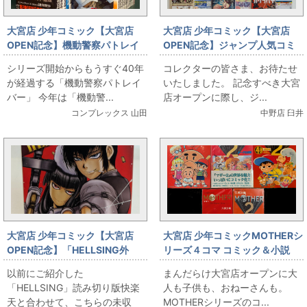
大宮店 少年コミック【大宮店
大宮店 少年コミック【大宮店
OPEN記念】機動警察パトレイ
OPEN記念】ジャンプ人気コミ
バー初版セット出します
ック1巻初版本各種出します
シリーズ開始からもうすぐ40年
コレクターの皆さま、お待たせ
が経過する「機動警察パトレイ
いたしました。 記念すべき大宮
バー」 今年は「機動警...
店オープンに際し、ジ...
コンプレックス 山田
中野店 臼井
大宮店 少年コミック【大宮店
大宮店 少年コミックMOTHERシ
OPEN記念】「HELLSING外
リーズ４コマ コミック＆小説
伝」各種出します
以前にご紹介した
まんだらけ大宮店オープンに大
「HELLSING」読み切り版快楽
人も子供も、おねーさんも。
天と合わせて、こちらの未収
MOTHERシリーズのコ...