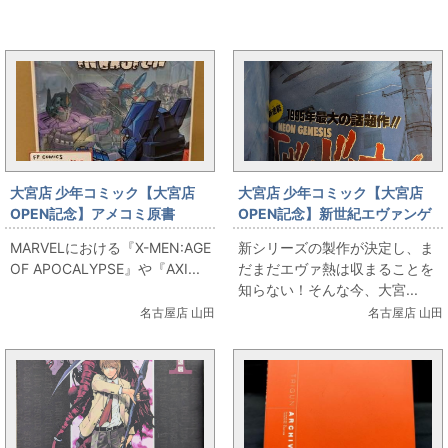
大宮OPENと同じカテゴリの記事
大宮店 少年コミック【大宮店
大宮店 少年コミック【大宮店
OPEN記念】アメコミ原書
OPEN記念】新世紀エヴァンゲ
TRANSFORMERS:TIMELINES
リオン第1話!!新連載号!!出しま
MARVELにおける『X-MEN:AGE
新シリーズの製作が決定し、ま
出します！
す!!
OF APOCALYPSE』や『AXI...
だまだエヴァ熱は収まることを
知らない！そんな今、大宮...
名古屋店 山田
名古屋店 山田