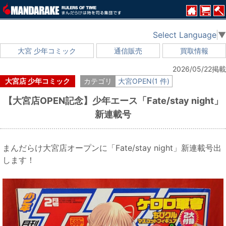
Select Language
▼
大宮 少年コミック
通信販売
買取情報
2026/05/22掲載
大宮店 少年コミック
カテゴリ
大宮OPEN(1 件)
【大宮店OPEN記念】少年エース「Fate/stay night」
新連載号
まんだらけ大宮店オープンに「Fate/stay night」新連載号出
します！