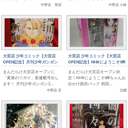
中野店 菅原
中野店 小林
大宮店 少年コミック【大宮店
大宮店 少年コミック【大宮店
OPEN記念】月刊少年ガンガン
OPEN記念】NHKにようこそ!岬
「黄泉のツガイ」新連載号
ちゃんお出かけ脱衣パック 初回
まんだらけ大宮店オープンに
まんだらけ大宮店オープン決
限定版 4
「黄泉のツガイ」新連載号出し
定！NHKにようこそ!岬ちゃんお
ます！ 月刊少年ガンガン2...
出かけ脱衣パック 初回...
中野店 亘
北國