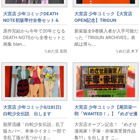
大宮店 少年コミックDEATH
大宮店 少年コミック【大宮店
NOTE初版帯付全巻セット＆
OPEN記念】TRIGUN
blanc et noirを出します
ARCHIVES&トライガン＋マキ
原作完結から今年で20年となる
新装版全9巻購入者が入手可能だ
シマム9巻セット
DEATH NOTEから全巻セットと
った『TRIGUN ARCHIVES』表
画集 blan...
紙は滑ら...
うめだ店 安田
うめだ店 木下
大宮店 少年コミック6/28(日)
大宮店 少年コミック【尾田栄一
白蛇少女伝説 出します
郎「WANTED！」】『めざせ漫
画家！手塚・赤塚賞受賞作品集
胎芽流縷「白蛇少女伝説」乱丁
大宮店オープン記念！ 『めざせ
11』出します！
版カバー、本体小イタミ 一部で
漫画家！手塚・赤塚賞受賞作品
非乱丁版が見つかりま...
集11』を出します こ...