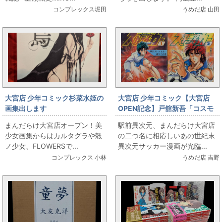
コンプレックス堀田
うめだ店 山田
大宮店 少年コミック杉菜水姫の
大宮店 少年コミック【大宮店
画集出します
OPEN記念】戸舘新吾「コスモ
スストライカー」全2巻初版セッ
まんだらけ大宮店オープン！美
駅前異次元、まんだらけ大宮店
ト
少女画集からはカルタグラや殻
の二つ名に相応しいあの世紀末
ノ少女、FLOWERSで...
異次元サッカー漫画が光臨...
コンプレックス 小林
うめだ店 吉野