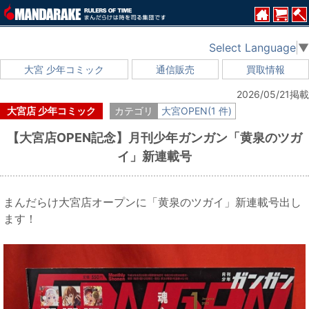
Select Language
▼
大宮 少年コミック
通信販売
買取情報
2026/05/21掲載
大宮店 少年コミック
カテゴリ
大宮OPEN(1 件)
【大宮店OPEN記念】月刊少年ガンガン「黄泉のツガ
イ」新連載号
まんだらけ大宮店オープンに「黄泉のツガイ」新連載号出し
ます！