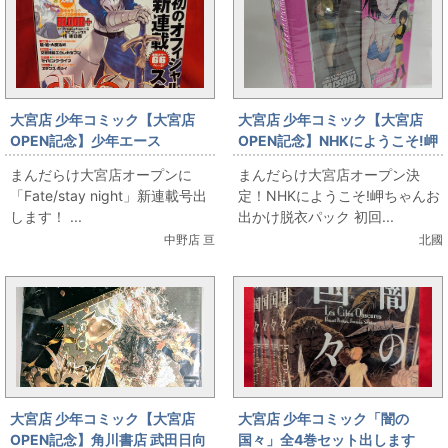
大宮店 少年コミック【大宮店
大宮店 少年コミック【大宮店
OPEN記念】少年エース
OPEN記念】NHKにようこそ!岬
「Fate/stay night」新連載号
ちゃんお出かけ脱衣パック 初回
まんだらけ大宮店オープンに
まんだらけ大宮店オープン決
限定版 4
「Fate/stay night」新連載号出
定！NHKにようこそ!岬ちゃんお
します！ ...
出かけ脱衣パック 初回...
中野店 亘
北國
大宮店 少年コミック【大宮店
大宮店 少年コミック「闇の
OPEN記念】角川書店 武田日向
国々」全4巻セット出します