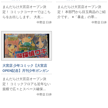
豪華版出します
初版、特典付きセット出します
まんだらけ大宮店オープン決
まんだらけ大宮店オープン決
定！ コミックコーナーではこち
定！ 本部門から目玉商品のご紹
らをお出しします。 大友...
介です。 ※「暴走」の帯...
中野店 臼井
中野店 臼井
大宮店 少年コミック【大宮店
OPEN記念】月刊少年ガンガン
「鋼の錬金術師」新連載号
まんだらけ大宮店オープン決
定！ コミックフロアも近年ない
規模で広々とスペース確保...
中野店 臼井