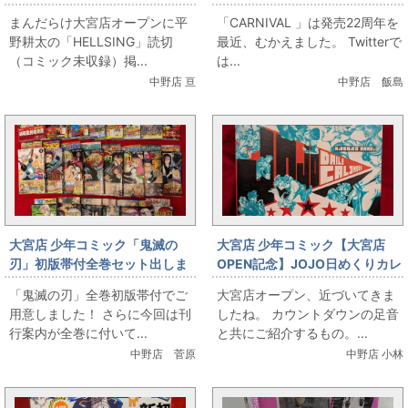
「HELLSING」読切（コミック
ベライズ 出します。
まんだらけ大宮店オープンに平
「CARNIVAL 」は発売22周年を
未収録）掲載号
野耕太の「HELLSING」読切
最近、むかえました。 Twitterで
（コミック未収録）掲...
は...
中野店 亘
中野店 飯島
大宮店 少年コミック「鬼滅の
大宮店 少年コミック【大宮店
刃」初版帯付全巻セット出しま
OPEN記念】JOJO日めくりカレ
す
ンダー
「鬼滅の刃」全巻初版帯付でご
大宮店オープン、近づいてきま
用意しました！ さらに今回は刊
したね。 カウントダウンの足音
行案内が全巻に付いて...
と共にご紹介するもの。...
中野店 菅原
中野店 小林