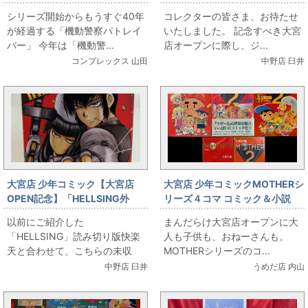
バー初版セット出します
ック1巻初版本各種出します
シリーズ開始からもうすぐ40年
コレクターの皆さま、お待たせ
が経過する「機動警察パトレイ
いたしました。 記念すべき大宮
バー」 今年は「機動警...
店オープンに際し、ジ...
コンプレックス 山田
中野店 臼井
大宮店 少年コミック【大宮店
大宮店 少年コミックMOTHERシ
OPEN記念】「HELLSING外
リーズ４コマ コミック＆小説
伝」各種出します
以前にご紹介した
まんだらけ大宮店オープンに大
「HELLSING」読み切り版快楽
人も子供も、おねーさんも。
天と合わせて、こちらの未収
MOTHERシリーズのコ...
録...
中野店 臼井
うめだ店 内山