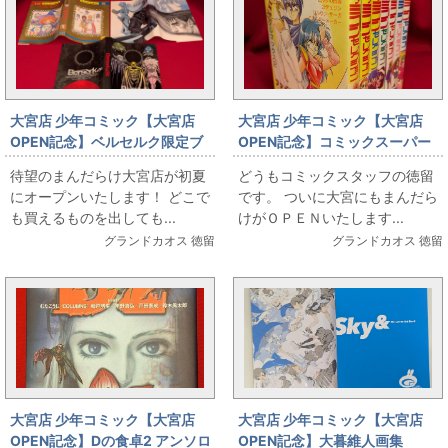
大宮店 少年コミック【大宮店
大宮店 少年コミック【大宮店
OPEN記念】ベルセルク限定ブ
OPEN記念】コミックスーパー
ックカバー3種ご用意いたしまし
ファミコンセレクション全7巻セ
待望のまんだらけ大宮店が初夏
どうもコミックスタッフの徳留
た！
ット出します
にオープンいたします！ どこで
です。 ついに大宮にもまんだら
も買えるものを出しても...
けがＯＰＥＮいたします...
グランドカオス 徳留
グランドカオス 徳留
大宮店 少年コミック【大宮店
大宮店 少年コミック【大宮店
OPEN記念】Dの食卓2 アンソロ
OPEN記念】大暮維人画集