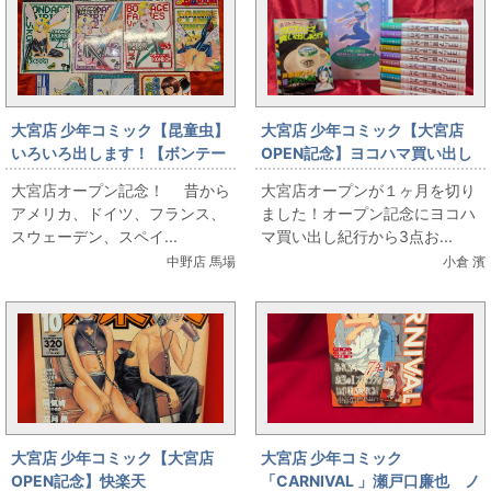
大宮店 少年コミック【昆童虫】
大宮店 少年コミック【大宮店
いろいろ出します！【ボンテー
OPEN記念】ヨコハマ買い出し
ジフェアリーズ】
紀行全10巻初版帯付セット＆ポ
大宮店オープン記念！ 昔から
大宮店オープンが１ヶ月を切り
ストカードブック＆画集(初回特
アメリカ、ドイツ、フランス、
ました！オープン記念にヨコハ
典付き・未開封)出します‼！
スウェーデン、スペイ...
マ買い出し紀行から3点お...
中野店 馬場
小倉 濱
大宮店 少年コミック【大宮店
大宮店 少年コミック
OPEN記念】快楽天
「CARNIVAL 」瀬戸口廉也 ノ