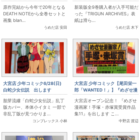
blanc et noirを出します
ARCHIVES&トライガン＋マキ
原作完結から今年で20年となる
新装版全9巻購入者が入手可能だ
シマム9巻セット
DEATH NOTEから全巻セットと
った『TRIGUN ARCHIVES』表
画集 blan...
紙は滑ら...
うめだ店 安田
うめだ店 木下
大宮店 少年コミック6/28(日)
大宮店 少年コミック【尾田栄一
白蛇少女伝説 出します
郎「WANTED！」】『めざせ漫
画家！手塚・赤塚賞受賞作品集
胎芽流縷「白蛇少女伝説」乱丁
大宮店オープン記念！ 『めざせ
11』出します！
版カバー、本体小イタミ 一部で
漫画家！手塚・赤塚賞受賞作品
非乱丁版が見つかりま...
集11』を出します こ...
コンプレックス 小林
中野店 渡辺