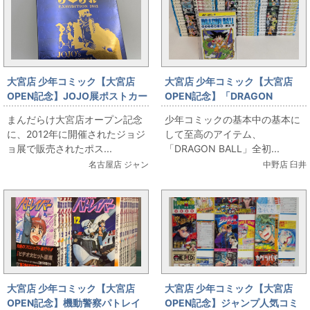
大宮店 少年コミック【大宮店
大宮店 少年コミック【大宮店
OPEN記念】JOJO展ポストカー
OPEN記念】「DRAGON
ドセット出します
BALL」全初版セット出します
まんだらけ大宮店オープン記念
少年コミックの基本中の基本に
に、2012年に開催されたジョジ
して至高のアイテム、
ョ展で販売されたポス...
「DRAGON BALL」全初...
名古屋店 ジャン
中野店 臼井
大宮店 少年コミック【大宮店
大宮店 少年コミック【大宮店
OPEN記念】機動警察パトレイ
OPEN記念】ジャンプ人気コミ