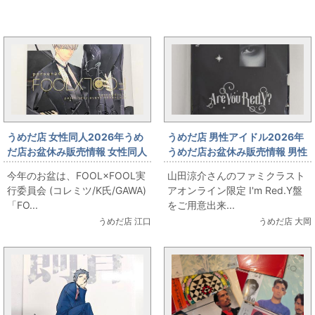
まんだらけ新着トピックス
うめだ店 女性同人2026年うめ
うめだ店 男性アイドル2026年
だ店お盆休み販売情報 女性同人
うめだ店お盆休み販売情報 男性
誌コーナー FOOL×FOOL実行委
アイドルコーナー 「山田涼介
今年のお盆は、FOOL×FOOL実
山田涼介さんのファミクラスト
員会 (コレミツ/K氏/GAWA)
Are You Red.Y?」 出します
行委員会 (コレミツ/K氏/GAWA)
アオンライン限定 I'm Red.Y盤
「FOOL×FOOL」をお出しま
「FO...
をご用意出来...
す！
うめだ店 江口
うめだ店 大岡