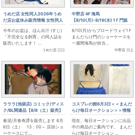
うめだ店 女性同人2026年うめ
中野店 4F 海馬
だ店お盆休み販売情報 女性同人
【8/10(月)-8/19(水) 1Ｆ門販
誌コーナー ほん出汁 (すじ) 「不
売】第二回 海馬特選 夏の円盤特
今年のお盆は、ほん出汁 (すじ)
8/10(月)からブロードウェイ1Ｆ
完全なる飼育」をお出します！
集 YMO出します
「不完全なる飼育」の同人誌を
まんだらけ門のショーケースを
販売いたします！ ...
一週間海馬が担当...
うめだ店 江口
中野店 川上
ラララ(池袋店) コミック/ディス
コスプレの館8月3日＜＜まんだ
ク/BL関連品【8/8（土）販売】
らけ毎日オークション＞＞情報
🌕春泥/月食奇譚を販売します🌕
です
春泥/月食奇譚を販売します 8月
現在、毎日オークションに出品
8日（土） 13：00～ 店頭ショ
中の商品のご案内です。 まんだ
ーケースにて...
らけ毎日オークション ...