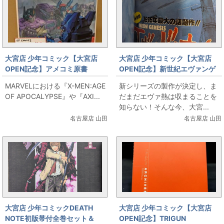
大宮店 少年コミック【大宮店
大宮店 少年コミック【大宮店
OPEN記念】アメコミ原書
OPEN記念】新世紀エヴァンゲ
TRANSFORMERS:TIMELINES
リオン第1話!!新連載号!!出しま
MARVELにおける『X-MEN:AGE
新シリーズの製作が決定し、ま
出します！
す!!
OF APOCALYPSE』や『AXI...
だまだエヴァ熱は収まることを
知らない！そんな今、大宮...
名古屋店 山田
名古屋店 山田
大宮店 少年コミックDEATH
大宮店 少年コミック【大宮店
NOTE初版帯付全巻セット＆
OPEN記念】TRIGUN