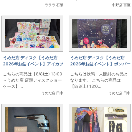
ラララ 石阪
中野店 百瀬
うめだ店 ディスク【うめだ店
うめだ店 ディスク【うめだ店
2026年お盆イベント】アイカツ
2026年お盆イベント】ボンバー
シリーズ Blu-ray各種まとめて
マンジェッターズ 宇宙にひとつ
こちらの商品は【8/8(土) 13:00
こちらは状態：未開封のお品と
お出しします!
しかないBlu-ray BOX 初回版
～うめだ店 店頭ディスクショー
なります。 こちらの商品は
ケース】...
【8/8(土) 13:0...
うめだ店 田中
うめだ店 田中