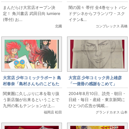
lumiere (帯付)
まんだらけ大宮店オープン決
闇の国々 帯付 全4巻セット バン
定！ 角川書店 武田日向 lumiere
ドデシネからフランソワ・スク
(帯付) お...
イテン&...
北國
コンプレックス 高橋
大宮店 少年コミックラポート 島
大宮店 少年コミック井上雄彦
村春奈「島村さんちのこどもた
「一億冊の感謝をこめて」
ち 全3巻初版セット」
SLAM DUNK新聞広告6種セット
関東圏に久しぶりに本を取り扱
2004年8月10日、読売・朝日・
う新店舗が出来るということで
日経・毎日・産経・東京新聞に
九州の私もテンションが上...
ひとつの広告が掲載...
福岡店 松田
グランドカオス 山本