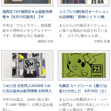
福岡店 TOY福岡店★お盆販売情
コスプレの館[毎日オークション
報★【8月13日販売】【1F
出品情報]「原神/シトラリ/靴
TOY】 バイス スーパーガンお
(23cm程度)付き/女性用Sサイズ
今年は「ウルトラマン」放送開
まんだらけの毎日オークション
出しします
程度(日本サイズ)/コスプレ衣
始６０周年のメモリアルイヤー
に様々な商品が出品されていま
装」を出品しています
です。圧倒的な力と光線技...
す。 コスプレ館からも衣...
福岡店 中村
中野店 百瀬
うめだ店 女性同人2026年うめ
札幌店 カード/シール【夏だ!お
だ店お盆休み販売情報 女性同人
盆だ!大出しだ 8月15日（土）
誌コーナー zanki (加上栄)
販売】 ポケモンカード ゴー
今年のお盆は、zanki (加上栄)
まんだらけ札幌店カード・シー
「P:JAM *再録 1」をお出しま
ルデンなピカチュウ登場
「P:JAM *再録 1」の同人誌を販
ル部門は、8月の大出しイベント
す！
売い...
に様々な商品をご用意...