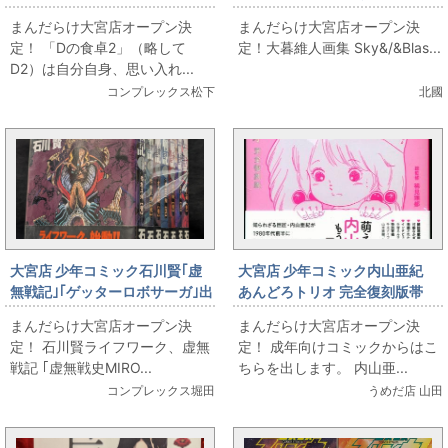
ジー出します！
Sky&/&Blast
まんだらけ大宮店オープン決
まんだらけ大宮店オープン決
定！ 「Dの食卓2」（略して
定！大暮維人画集 Sky&/&Blas...
D2）は自分自身、思い入れ...
コンプレックス松下
北國
大宮店 少年コミック石川賢｢虚
大宮店 少年コミック内山亜紀
無戦記｣｢ゲッターロボサーガ｣出
あんどろトリオ 完全復刻版帯
します
付 旧あんどろトリオ全4巻 初
まんだらけ大宮店オープン決
まんだらけ大宮店オープン決
版セット(ヴィンテージ)
定！ 石川賢ライフワーク、虚無
定！ 成年向けコミックからはこ
戦記 ｢虚無戦史MIRO...
ちらを出します。 内山亜...
コンプレックス堀田
うめだ店 山田