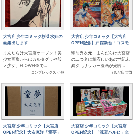
大宮店 少年コミック杉菜水姫の
大宮店 少年コミック【大宮店
画集出します
OPEN記念】戸舘新吾「コスモ
スストライカー」全2巻初版セッ
まんだらけ大宮店オープン！美
駅前異次元、まんだらけ大宮店
ト
少女画集からはカルタグラや殻
の二つ名に相応しいあの世紀末
ノ少女、FLOWERSで...
異次元サッカー漫画が光臨...
コンプレックス 小林
うめだ店 吉野
大宮店 少年コミック【大宮店
大宮店 少年コミック【大宮店
OPEN記念】大友克洋「童夢」
OPEN記念】「涼宮ハルヒ」全