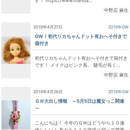
す！ https://www.manda...
中野店 麻生
2019年4月27日
2019年GW
GW！初代リカちゃんドット有おへそ付きで
箱付き
初代リカちゃんドット有おへそ付きで箱付き
です！ メイクはピンク系。 睫毛が長く...
中野店 麻生
2019年4月26日
2019年GW
ＧＷ大出し情報 ～5月5日は魔女っこ関連
～
こんにちは！ 今年のＧＷはどうやら１０連
休らしい！ 私たちも１０倍張り切って営業...