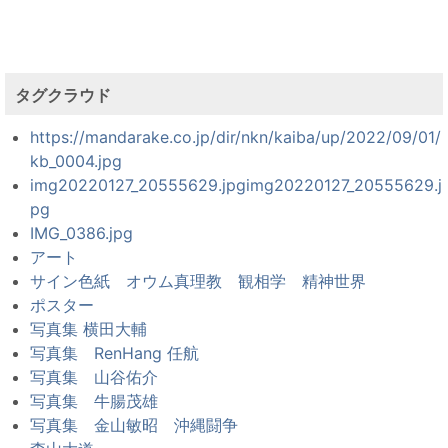
タグクラウド
https://mandarake.co.jp/dir/nkn/kaiba/up/2022/09/01/
kb_0004.jpg
img20220127_20555629.jpgimg20220127_20555629.j
pg
IMG_0386.jpg
アート
サイン色紙 オウム真理教 観相学 精神世界
ポスター
写真集 横田大輔
写真集 RenHang 任航
写真集 山谷佑介
写真集 牛腸茂雄
写真集 金山敏昭 沖縄闘争