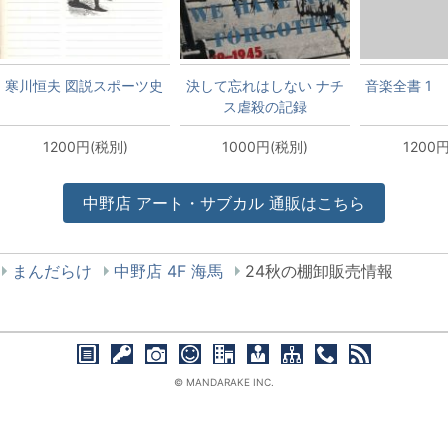
寒川恒夫 図説スポーツ史
決して忘れはしない ナチ
音楽全書 1
ス虐殺の記録
1200円(税別)
1000円(税別)
1200
中野店
アート・サブカル
通販はこちら
まんだらけ
中野店 4F 海馬
24秋の棚卸販売情報
© MANDARAKE INC.