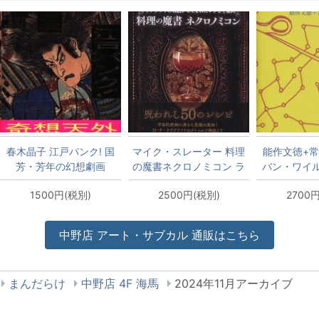
春木晶子 江戸パンク! 国
マイク・スレーター 料理
能作文徳+常
芳・芳年の幻想劇画
の魔書ネクロノミコン ラ
バン・ワイ
ヴクラフトの物語から生
ジ
1500円(税別)
2500円(税別)
2700
まれたレシピと儀式
中野店
アート・サブカル
通販はこちら
まんだらけ
中野店 4F 海馬
2024年11月アーカイブ