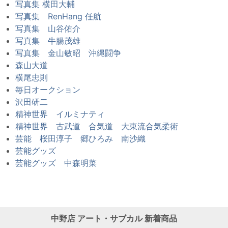
写真集 横田大輔
写真集 RenHang 任航
写真集 山谷佑介
写真集 牛腸茂雄
写真集 金山敏昭 沖縄闘争
森山大道
横尾忠則
毎日オークション
沢田研二
精神世界 イルミナティ
精神世界 古武道 合気道 大東流合気柔術
芸能 桜田淳子 郷ひろみ 南沙織
芸能グッズ
芸能グッズ 中森明菜
中野店
アート・サブカル
新着商品