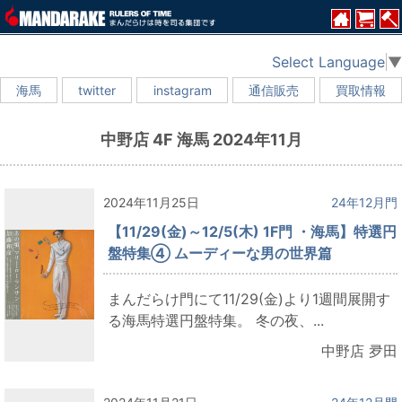
Select Language
▼
海馬
twitter
instagram
通信販売
買取情報
中野店 4F 海馬 2024年11月
2024年11月25日
24年12月門
【11/29(金)～12/5(木) 1F門 ・海馬】特選円
盤特集④ ムーディーな男の世界篇
まんだらけ門にて11/29(金)より1週間展開す
る海馬特選円盤特集。 冬の夜、...
中野店 夛田