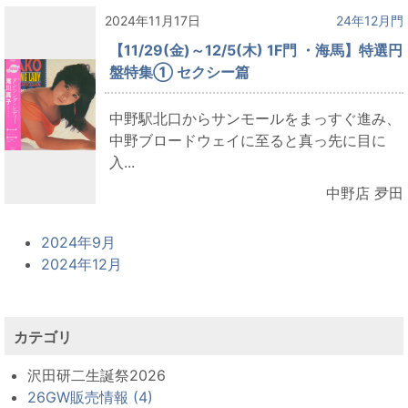
2024年11月17日
24年12月門
【11/29(金)～12/5(木) 1F門 ・海馬】特選円
盤特集① セクシー篇
中野駅北口からサンモールをまっすぐ進み、
中野ブロードウェイに至ると真っ先に目に
入...
中野店 夛田
2024年9月
2024年12月
カテゴリ
沢田研二生誕祭2026
26GW販売情報 (4)