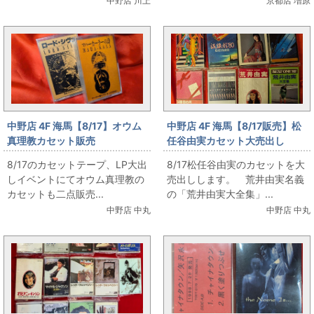
中野店 川上
京都店 増原
中野店 4F 海馬【8/17】オウム
中野店 4F 海馬【8/17販売】松
真理教カセット販売
任谷由実カセット大売出し
8/17のカセットテープ、LP大出
8/17松任谷由実のカセットを大
しイベントにてオウム真理教の
売出しします。 荒井由実名義
カセットも二点販売...
の「荒井由実大全集」...
中野店 中丸
中野店 中丸