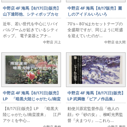
中野店 4F 海馬【8/17(日)販売】
中野店 4F 海馬【8/17販売】麗
山下達郎他、シティポップカセ
しのアイドルいろいろ
ットテープ出します！
近年、若い世代を中心にリバイ
70's～80'sはカセットテープの
バルブームが起きているシティ
全盛期ですが、同じように旺盛
ポップ。 電子楽器とアナ...
を迎えていたのが...
中野店 川上
中野店 佐久間
中野店 4F 海馬【8/17(日)販売】
中野店 4F 海馬【8/17(日)販売】
LP 「暗黒大陸じゃがたら/南蛮
LP 武満徹「ピアノ作品集」
渡来」
【8/17(日)販売】LP 「暗黒大
勅使川原宏監督作品『他人の
陸じゃがたら/南蛮渡来」 江戸
顔』や『砂の女』、柳町光男監
アケミを中心...
督『火まつり』...これら...
中野店 青柳
中野店 夛田