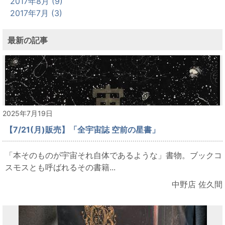
2017年8月 (9)
2017年7月 (3)
最新の記事
2025年7月19日
【7/21(月)販売】「全宇宙誌 空前の星書」
「本そのものが宇宙それ自体であるような」書物。ブックコ
スモスとも呼ばれるその書籍...
中野店 佐久間