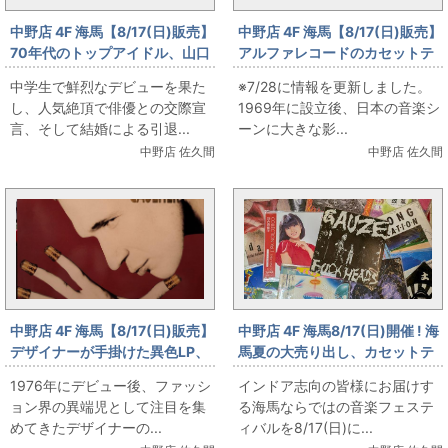
中野店 4F 海馬【8/17(日)販売】
中野店 4F 海馬【8/17(日)販売】
70年代のトップアイドル、山口
アルファレコードのカセットテ
百恵のカセットテープ
ープ
中学生で鮮烈なデビューを果た
※7/28に情報を更新しました。
し、人気絶頂で俳優との交際宣
1969年に設立後、日本の音楽シ
言、そして結婚による引退...
ーンに大きな影...
中野店 佐久間
中野店 佐久間
中野店 4F 海馬【8/17(日)販売】
中野店 4F 海馬8/17(日)開催 ! 海
デザイナーが手掛けた異色LP、
馬夏の大売り出し、カセットテ
Jean-Paul GAULTIER 「How
ープ ＆ LP
1976年にデビュー後、ファッシ
インドア志向の皆様にお届けす
to Do That」
ョン界の異端児として注目を集
る海馬ならではの音楽フェステ
めてきたデザイナーの...
ィバルを8/17(日)に...