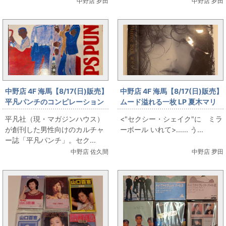
中野店 夛田
中野店 夛田
中野店 4F 海馬【8/17(日)販売】
中野店 4F 海馬【8/17(日)販売】
平凡パンチのコンピレーション
ムード溢れる一枚 LP 夏木マリ
アルバム「POPS PUNCH」
「Mirror Ball」
平凡社（現・マガジンハウス）
<"セクシー・シェイク"に ミラ
が創刊した男性向けのカルチャ
ーボール いれて>...... う...
ー誌「平凡パンチ」。セク...
中野店 佐久間
中野店 夛田