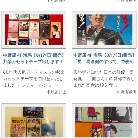
中野店 4F 海馬【8/17(日)販売】
中野店 4F 海馬【8/17(日)販売】
邦楽カセットテープ出します！
「男！高倉健のすべて」で改め
て健さんに惚れる
80年代人気アーティストの邦楽
言わずと知れた日本の俳優、高
カセットテープをご用意いたし
倉健。 「健さん」の愛称で親し
ました！ シティーハン...
まれた高倉は1931年...
中野店 川上
中野店 夛田