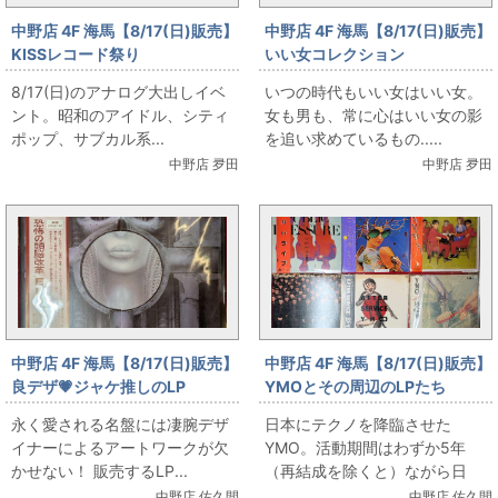
中野店 4F 海馬【8/17(日)販売】
中野店 4F 海馬【8/17(日)販売】
KISSレコード祭り
いい女コレクション
8/17(日)のアナログ大出しイベ
いつの時代もいい女はいい女。
ント。昭和のアイドル、シティ
女も男も、常に心はいい女の影
ポップ、サブカル系...
を追い求めているもの.....
中野店 夛田
中野店 夛田
中野店 4F 海馬【8/17(日)販売】
中野店 4F 海馬【8/17(日)販売】
良デザ💗ジャケ推しのLP
YMOとその周辺のLPたち
永く愛される名盤には凄腕デザ
日本にテクノを降臨させた
イナーによるアートワークが欠
YMO。活動期間はわずか5年
かせない！ 販売するLP...
（再結成を除くと）ながら日
本...
中野店 佐久間
中野店 佐久間