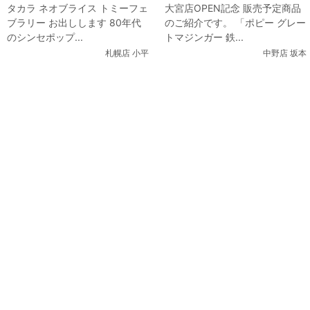
タカラ ネオブライス トミーフェ
大宮店OPEN記念 販売予定商品
ブラリー お出しします 80年代
のご紹介です。 「ポピー グレー
のシンセポップ...
トマジンガー 鉄...
札幌店 小平
中野店 坂本
関連コンテンツ