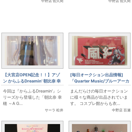
中野店 佐久間
中野店 佐久間
まんだらけ全体の新着トピックス
【大宮店OPEN記念！！】アゾ
[毎日オークション出品情報]
ン からふるDreamin' 朝比奈 幸
「Quarter Music/ブルーアーカ
穂 ～A Gift from M．K．～ 黒
イブ-Blue Arcive-/ゲヘナ学園
今回は『からふるDreamin'』シ
まんだらけの毎日オークション
猫・白猫
風紀委員会腕章」を出品してい
リーズから登場した「朝比奈 幸
に様々な商品が出品されていま
ます
穂 ～A G...
す。 コスプレ館からも衣...
サーラ 松井
中野店 百瀬