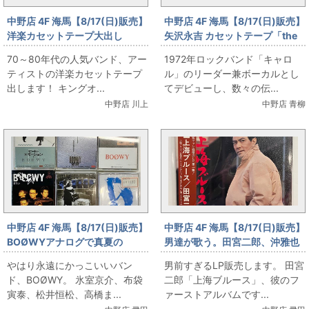
中野店 4F 海馬【8/17(日)販売】
中野店 4F 海馬【8/17(日)販売】
洋楽カセットテープ大出し
矢沢永吉 カセットテープ「the
Name Is...」「チャイナタウ
70～80年代の人気バンド、アー
1972年ロックバンド「キャロ
ン」
ティストの洋楽カセットテープ
ル」のリーダー兼ボーカルとし
出します！ キングオ...
てデビューし、数々の伝...
中野店 川上
中野店 青柳
中野店 4F 海馬【8/17(日)販売】
中野店 4F 海馬【8/17(日)販売】
BOØWYアナログで真夏の
男達が歌う。田宮二郎、沖雅也
GIGS！
のLP
やはり永遠にかっこいいバン
男前すぎるLP販売します。 田宮
ド、BOØWY。 氷室京介、布袋
二郎「上海ブルース」、彼のフ
寅泰、松井恒松、高橋ま...
ァーストアルバムです...