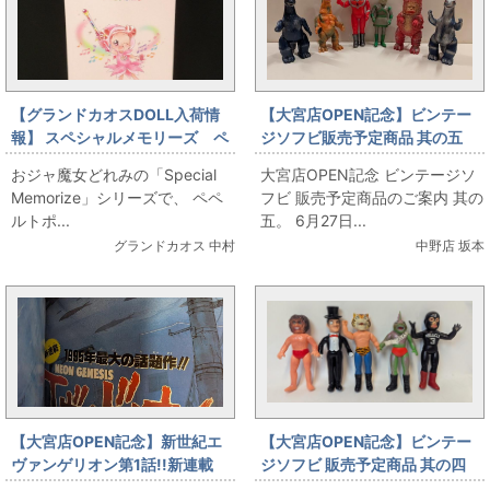
【グランドカオスDOLL入荷情
【大宮店OPEN記念】ビンテー
報】 スペシャルメモリーズ ペ
ジソフビ販売予定商品 其の五
ペルトポロン
おジャ魔女どれみの「Special
大宮店OPEN記念 ビンテージソ
Memorize」シリーズで、 ペペ
フビ 販売予定商品のご案内 其の
ルトポ...
五。 6月27日...
グランドカオス 中村
中野店 坂本
【大宮店OPEN記念】新世紀エ
【大宮店OPEN記念】ビンテー
ヴァンゲリオン第1話!!新連載
ジソフビ 販売予定商品 其の四
号!!出します!!