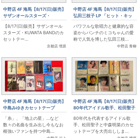
中野店 4F 海馬【8/17(日)販売】
中野店 4F 海馬【8/17(日)販売】
サザンオールスターズ・
弘田三枝子 LP 「ヒット・キッ
KUWATA BANDのカセットテー
ト・ミコ」「ニューヨークのミ
【8/17(日)販売】サザンオール
パワフルな歌唱力と健康的な容
プ
コ」「イン・マイ・フィーリン
スターズ・KUWATA BANDのカ
姿からパンチのミコちゃんの愛
グ」「東京27時」
セットテー...
称で人気を博した弘田三枝...
京都店 増原
中野店 青柳
中野店 4F 海馬【8/17(日)販売】
中野店 4F 海馬【8/17(日)販売】
中島みゆきカセットテープ
80年代アイドル歌手、松田聖子
と中森明菜のカセットテープ
「糸」、「地上の星」...など
80年代を代表するアイドル歌
数々の名曲を生み出し今もなお
手、松田聖子と中森明菜のカセ
根強いファンを持つ中島...
ットテープを大売出ししま...