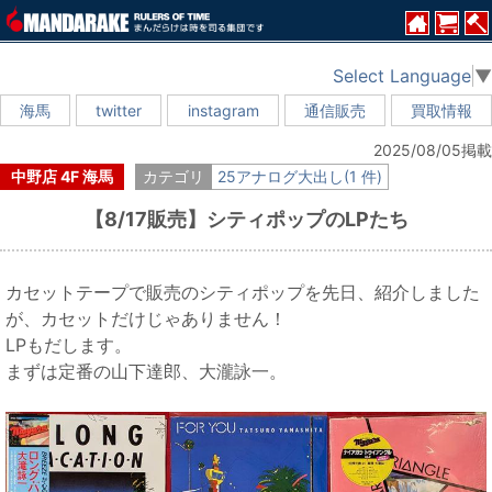
Select Language
▼
海馬
twitter
instagram
通信販売
買取情報
2025/08/05掲載
中野店 4F 海馬
カテゴリ
25アナログ大出し(1 件)
【8/17販売】シティポップのLPたち
カセットテープで販売のシティポップを先日、紹介しました
が、カセットだけじゃありません！
LPもだします。
まずは定番の山下達郎、大瀧詠一。