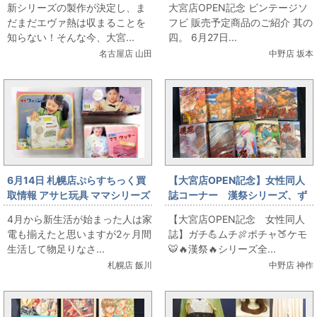
新シリーズの製作が決定し、ま
大宮店OPEN記念 ビンテージソ
だまだエヴァ熱は収まることを
フビ 販売予定商品のご紹介 其の
知らない！そんな今、大宮...
四。 6月27日...
名古屋店 山田
中野店 坂本
6月14日 札幌店ぷらすちっく買
【大宮店OPEN記念】女性同人
取情報 アサヒ玩具 ママシリーズ
誌コーナー 漢祭シリーズ、ず
らりと！
4月から新生活が始まった人は家
【大宮店OPEN記念 女性同人
電も揃えたと思いますが2ヶ月間
誌】ガチ💪ムチ🍖ポチャ🍑ケモ
生活して物足りなさ...
🐯🔥漢祭🔥シリーズ全...
札幌店 飯川
中野店 神作