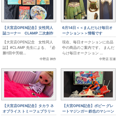
【大宮店OPEN記念】女性同人
6月14日＜＜まんだらけ毎日オ
誌コーナー CLAMP 二次創作
ークション＞＞情報です
本！ 銀河英雄伝説/鎧伝サムライ
【大宮店OPEN記念 女性同人
現在、毎日オークションに出品
トルーパー/聖闘士星矢/ジョジ
誌】#CLAMP 先生による、『必
中の商品のご案内です。 まんだ
ョの奇妙な冒険
勝!!田中芳樹...
らけ毎日オークション ...
中野店 神作
中野店 百瀬
【大宮店OPEN記念】タカラ ネ
【大宮OPEN記念】ポピー グレ
オブライス トミーフェブラリー
ートマジンガー 鉄也のマシーン
ジェットバイ