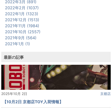
2022年3月 (891)
2022年2月 (1037)
2022年1月 (1323)
2021年12月 (1513)
2021年11月 (1984)
2021年10月 (2557)
2021年9月 (564)
2021年1月 (1)
最新の記事
2025年10月 2日
京都店
【10月2日 京都店TOY入荷情報】