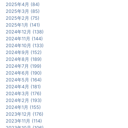
2025年4月 (84)
2025年3月 (85)
2025年2月 (75)
2025年1月 (141)
2024年12月 (138)
2024年11月 (144)
2024年10月 (133)
2024年9月 (152)
2024年8月 (189)
2024年7月 (199)
2024年6月 (190)
2024年5月 (164)
2024年4月 (181)
2024年3月 (176)
2024年2月 (193)
2024年1月 (155)
2023年12月 (176)
2023年11月 (114)
2023年10月 (106)