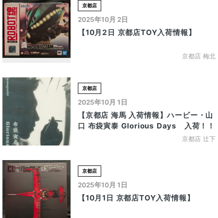
京都店
2025年10月 2日
【10月2日 京都店TOY入荷情報】
京都店 梅北
京都店
2025年10月 1日
【京都店 海馬 入荷情報】ハービー・山
口 布袋寅泰 Glorious Days 入荷！！
京都店 辻下
京都店
2025年10月 1日
【10月1日 京都店TOY入荷情報】