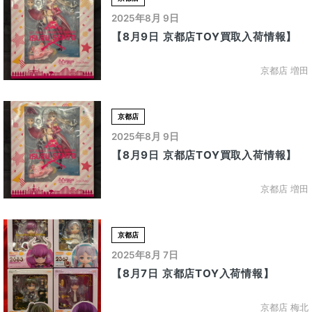
2025年8月 9日
【8月9日 京都店TOY買取入荷情報】
京都店 増田
京都店
2025年8月 9日
【8月9日 京都店TOY買取入荷情報】
京都店 増田
京都店
2025年8月 7日
【8月7日 京都店TOY入荷情報】
京都店 梅北