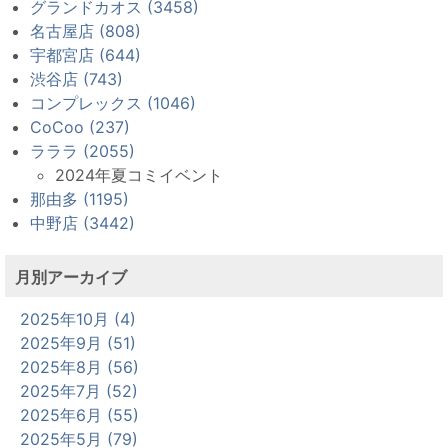
グランドカオス (3458)
名古屋店 (808)
宇都宮店 (644)
渋谷店 (743)
コンプレックス (1046)
CoCoo (237)
ラララ (2055)
2024年夏コミイベント
那由多 (1195)
中野店 (3442)
月別アーカイブ
2025年10月 (4)
2025年9月 (51)
2025年8月 (56)
2025年7月 (52)
2025年6月 (55)
2025年5月 (79)