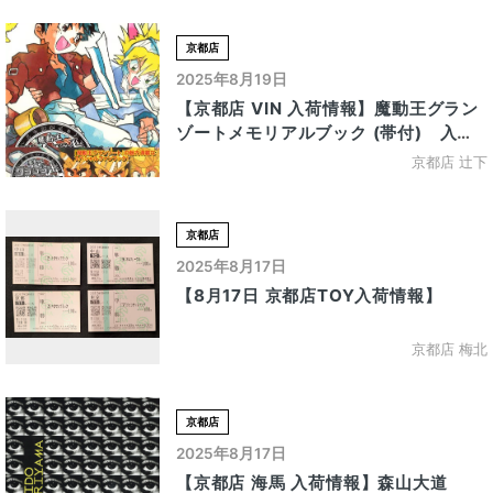
京都店
2025年8月19日
【京都店 VIN 入荷情報】魔動王グラン
ゾートメモリアルブック (帯付) 入
荷！！
京都店 辻下
京都店
2025年8月17日
【8月17日 京都店TOY入荷情報】
京都店 梅北
京都店
2025年8月17日
【京都店 海馬 入荷情報】森山大道