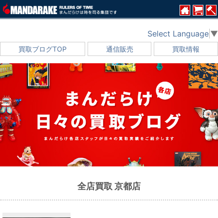
Select Language
▼
買取ブログTOP
通信販売
買取情報
全店買取 京都店