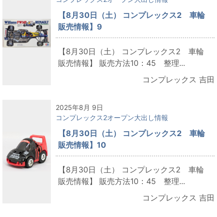
【8月30日（土） コンプレックス2 車輪
販売情報】9
【8月30日（土） コンプレックス2 車輪
販売情報】 販売方法10：45 整理...
コンプレックス 吉田
2025年8月 9日
コンプレックス2オープン大出し情報
【8月30日（土） コンプレックス2 車輪
販売情報】10
【8月30日（土） コンプレックス2 車輪
販売情報】 販売方法10：45 整理...
コンプレックス 吉田