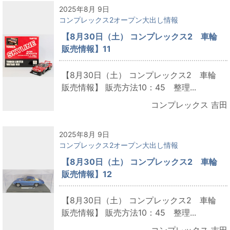
2025年8月 9日
コンプレックス2オープン大出し情報
【8月30日（土） コンプレックス2 車輪
販売情報】11
【8月30日（土） コンプレックス2 車輪
販売情報】 販売方法10：45 整理...
コンプレックス 吉田
2025年8月 9日
コンプレックス2オープン大出し情報
【8月30日（土） コンプレックス2 車輪
販売情報】12
【8月30日（土） コンプレックス2 車輪
販売情報】 販売方法10：45 整理...
コンプレックス 吉田