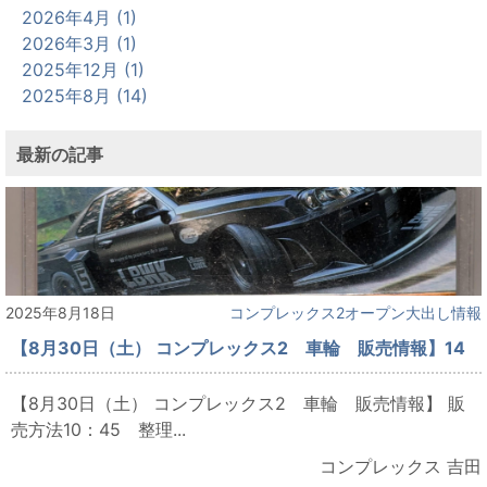
2026年4月 (1)
2026年3月 (1)
2025年12月 (1)
2025年8月 (14)
最新の記事
2025年8月18日
コンプレックス2オープン大出し情報
【8月30日（土） コンプレックス2 車輪 販売情報】14
【8月30日（土） コンプレックス2 車輪 販売情報】 販
売方法10：45 整理...
コンプレックス 吉田