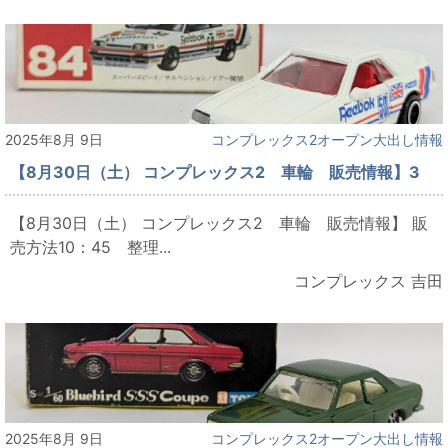
2025年8月 9日
コンプレックス2オープン大出し情報
【8月30日（土） コンプレックス2 車輪 販売情報】3
【8月30日（土） コンプレックス2 車輪 販売情報】 販
売方法10：45 整理...
コンプレックス 吉田
2025年8月 9日
コンプレックス2オープン大出し情報