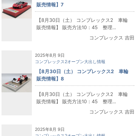
販売情報】7
【8月30日（土） コンプレックス2 車輪
販売情報】 販売方法10：45 整理...
コンプレックス 吉田
2025年8月 9日
コンプレックス2オープン大出し情報
【8月30日（土） コンプレックス2 車輪
販売情報】8
【8月30日（土） コンプレックス2 車輪
販売情報】 販売方法10：45 整理...
コンプレックス 吉田
2025年8月 9日
コンプレックス2オープン大出し情報