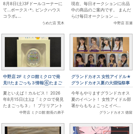
8月8日(土)3Fドールコーナーに
現在、毎日オークションに出品
】⊹ ࣪ ˖ꨄ︎ SUPER DOLLFIE meets
て...ボークス･*:. ピンクハウス
中の商品のご案内です。 まんだ
PINK HOUSE ꨄ︎⊹ ࣪ ˖
コラボ｡...
らけ毎日オークション ...
うめだ店 荒木
中野店 百瀬
中野店 2F ミクロ館ミクロで発
グランドカオス 女性アイドル★
見!!たまごっち３情報⑥たまご
グランドカオス夏の大煩悩祭事
っち プラスカラー ホワイト
前通販★7/31(金)0時0分スター
夏といえば！カルピス！ 2026
今年もやりますグランドカオス
ト：乃木坂46 Same Number
年8月15日(土)は「ミクロで発見
夏のイベント！ 女性アイドル部
配信限定生写真
たまごっち３」！ ブリリアント
署からもちょこっとイベ...
ロイヤルホワイト紹介しちゃう
中野店 ミクロ館 館長の弟子
グランドカオス 徳留
よん♪ 「たまご...