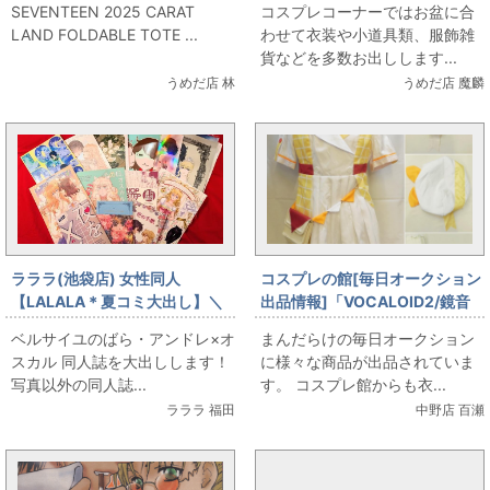
SEVENTEEN 2025 CARAT
コスプレコーナーではお盆に合
SEVENTEEN・FOLDABLE
ドルマスターシンデレラガール
LAND FOLDABLE TOTE ...
わせて衣装や小道具類、服飾雑
TOTE BAG
ズ 双葉杏 風 コスプレ衣装
貨などを多数お出しします...
うめだ店 林
うめだ店 魔麟
ラララ(池袋店) 女性同人
コスプレの館[毎日オークション
【LALALA＊夏コミ大出し】＼
出品情報]「VOCALOID2/鏡音
＼ベルばら出します／／【8月
リン/マジカルミライ2024/女性
ベルサイユのばら・アンドレ×オ
まんだらけの毎日オークション
15日販売】
用Mサイズ(日本サイズ)/コスプ
スカル 同人誌を大出しします！
に様々な商品が出品されていま
レ衣装」を出品しています
写真以外の同人誌...
す。 コスプレ館からも衣...
ラララ 福田
中野店 百瀬