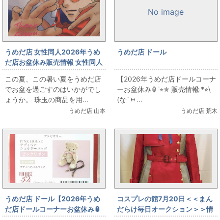
No image
うめだ店 女性同人2026年うめ
うめだ店 ドール
だ店お盆休み販売情報 女性同人
誌コーナー 山田・D・米蔵の
この夏、この暑い夏をうめだ店
【2026年うめだ店ドールコーナ
「トライガン」同人誌 出しま
でお盆を過ごすのはいかがでし
ーお盆休み🏮˙⋆✮ 販売情報҉ *⭐︎\
す！
ょうか。 珠玉の商品を用...
(な´ㅂ...
うめだ店 山本
うめだ店 荒木
うめだ店 ドール【2026年うめ
コスプレの館7月20日＜＜まん
だ店ドールコーナーお盆休み🏮
だらけ毎日オークション＞＞情
˙⋆✮ 販売情報҉ *⭐︎\(な´ㅂ`つ)/*҉⭐︎
報です