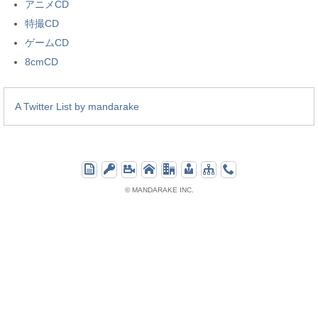
アニメCD
特撮CD
ゲームCD
8cmCD
A Twitter List by mandarake
© MANDARAKE INC.