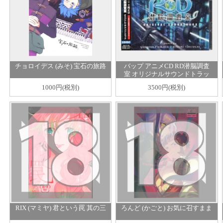
チョロイデス (みそ) 宝石の旅路
バップ アニメCD RD潜脳調査
室 オリジナルサウンドトラッ
ク
1000円(税別)
3500円(税別)
RIX (マミヤ) 君という罠 其の三
ろんど (かごと) お気に召すまま