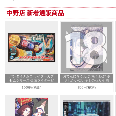
中野店 新着通販商品
バンダイナムコ ライダーカプ
おでんにちくわぶ (ちくわぶ) ボ
セムシリーズ 仮面ライダーゼ
クしかいないキミのセカイ 前
ッツ DXトリプルゼッツァー
編
1500円(税別)
800円(税別)