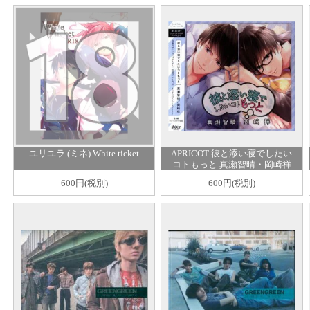
ユリユラ (ミネ) White ticket
APRICOT 彼と添い寝でしたい
コトもっと 真瀬智晴・岡崎祥
600円(税別)
600円(税別)