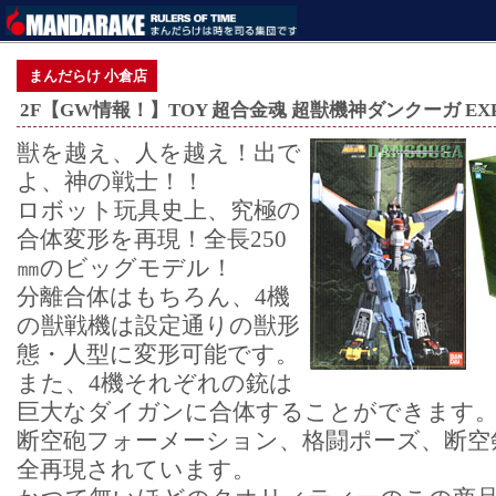
まんだらけ 小倉店
2F【GW情報！】TOY 超合金魂 超獣機神ダンクーガ EX
獣を越え、人を越え！出で
よ、神の戦士！！
ロボット玩具史上、究極の
合体変形を再現！全長250
㎜のビッグモデル！
分離合体はもちろん、4機
の獣戦機は設定通りの獣形
態・人型に変形可能です。
また、4機それぞれの銃は
巨大なダイガンに合体することができます
断空砲フォーメーション、格闘ポーズ、断空
全再現されています。