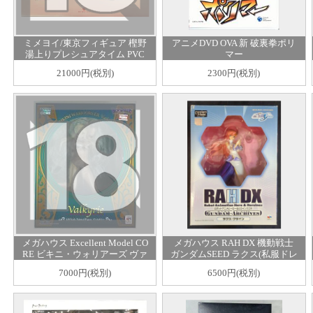
ミメヨイ/東京フィギュア 樫野
アニメDVD OVA 新 破裏拳ポリ
湯上りプレシュアタイム PVC
マー
21000円(税別)
2300円(税別)
メガハウス Excellent Model CO
メガハウス RAH DX 機動戦士
RE ビキニ・ウォリアーズ ヴァ
ガンダムSEED ラクス(私服ドレ
ルキリー
ス) PVC
7000円(税別)
6500円(税別)