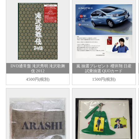
DVD通常盤 滝沢秀明 滝沢歌舞
嵐 抽選プレゼント 櫻井翔 日産
伎 2012
試乗抽選 QUOカード
4500円(税別)
1500円(税別)