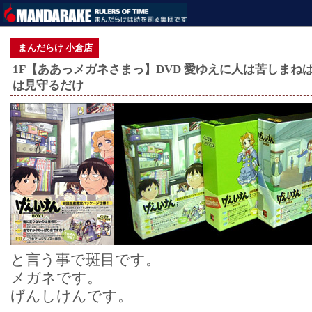
まんだらけ 小倉店
1F【ああっメガネさまっ】DVD 愛ゆえに人は苦しま
は見守るだけ
と言う事で斑目です。
メガネです。
げんしけんです。