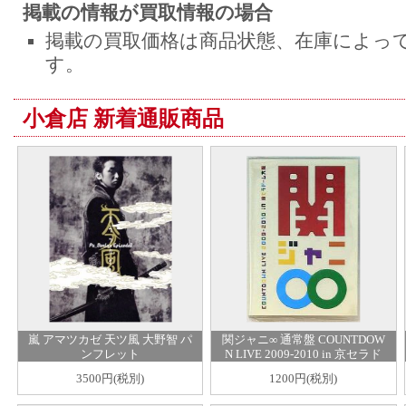
掲載の情報が買取情報の場合
掲載の買取価格は商品状態、在庫によっ
す。
小倉店 新着通販商品
嵐 アマツカゼ 天ツ風 大野智 パ
関ジャニ∞ 通常盤 COUNTDOW
ンフレット
N LIVE 2009-2010 in 京セラド
ーム大阪
3500円(税別)
1200円(税別)