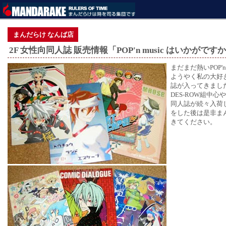
まんだらけ なんば店
2F 女性向同人誌 販売情報「POP'n music はいかがです
まだまだ熱いPOP'n 
ようやく私の大好
誌が入ってきました
DES-ROW組中心
同人誌が続々入荷し
をした後は是非ま
きてください。