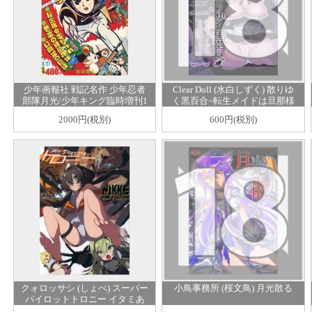
少年画報社 戦記名作 少年忍者
Clear Doll (水白しずく) 散りゆ
部隊月光/少年キング臨時増刊1
く黒百合~転生メイドは旦那様
978年夏号 7808
の執着から逃れられない~ イタ
2000円(税別)
600円(税別)
ミあり
クォロッサシ (しょぺ) スーパー
小鳥事務所 (桜文鳥) 月光散る
パイロットトロニー イタミあ
り