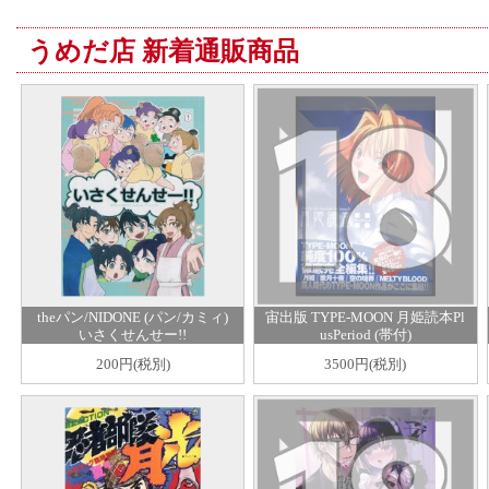
うめだ店 新着通販商品
theパン/NIDONE (パン/カミィ)
宙出版 TYPE-MOON 月姫読本Pl
いさくせんせー!!
usPeriod (帯付)
200円(税別)
3500円(税別)