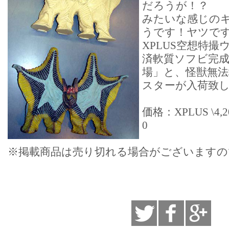
だろうが！？
みたいな感じの
うです！ヤツで
XPLUS空想特
済軟質ソフビ完
場」と、怪獣無法
スターが入荷致
価格：XPLUS \4,
0
※掲載商品は売り切れる場合がございますの