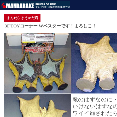
まんだらけ うめだ店
3F TOYコーナー Wペスターです！よろしこ！
敵のはずなのに
いけないはずな
ワイイ顔された