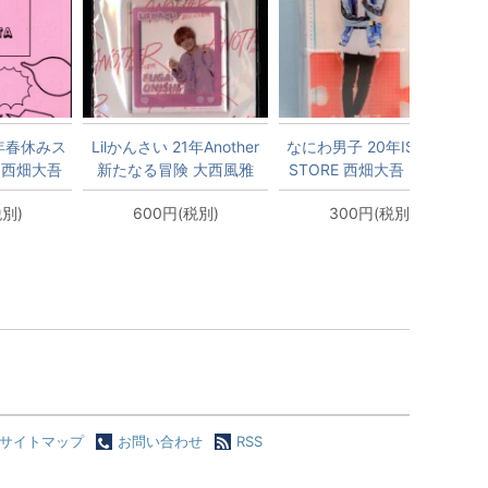
年春休みス
Lilかんさい 21年Another
なにわ男子 20年ISLAND
 西畑大吾
新たなる冒険 大西風雅
STORE 西畑大吾 アクリ
モ帳
アクリルフォトフレーム
ルスタンド *夏
税別)
600円(税別)
300円(税別)
キーホルダー
サイトマップ
お問い合わせ
RSS