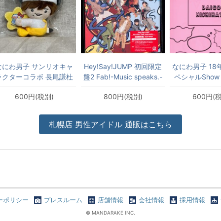
なにわ男子 サンリオキャ
Hey!Say!JUMP 初回限定
なにわ男子 18
ラクターコラボ 長尾謙杜
盤2 Fab!-Music speaks.-
ペシャルShow
クリップマスコット ポチ
ギャグメ
600円(税別)
800円(税別)
600円(
ャッコ
札幌店
男性アイドル
通販はこちら
ーポリシー
プレスルーム
店舗情報
会社情報
採用情報
© MANDARAKE INC.