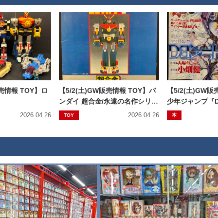
販売情報 TOY】ロ
【5/2(土)GW販売情報 TOY】バ
【5/2(土)GW
ンダイ 超合金/永遠の名作シリー
少年ジャンプ『DE
ズ DX電磁合体コン・バトラーV
新連載&『銀魂
2026.04.26
2026.04.26
TOY
本
します