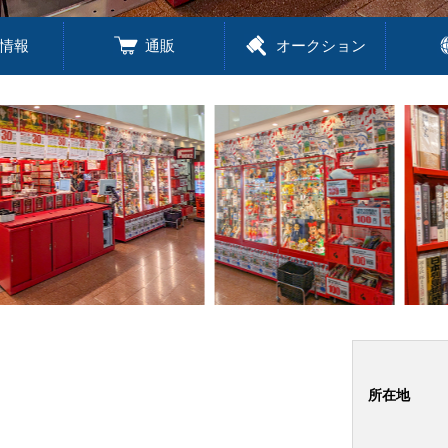
情報
通販
オークション
所在地