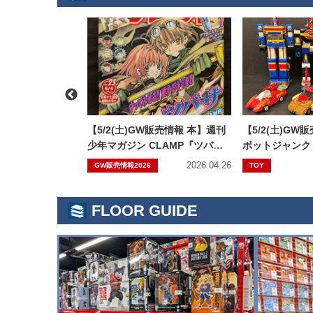
大オープン記念】書
【5/2(土)GW販売情報 本】週刊
【5/2(土)GW
われた夢の物語。
少年マガジン CLAMP『ツバ
ボットジャンク
サ』新連載号出します
2025.10.16
2026.04.26
GW販売情報2026
TOY
FLOOR GUIDE