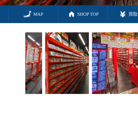
MAP
SHOP TOP
買取