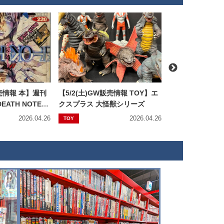
販売情報 本】週刊
【5/2(土)GW販売情報 TOY】エ
【5/2(土)GW販
ATH NOTE』
クスプラス 大怪獣シリーズ
カトク復刻 超時
』新連載予告号出
シリーズ
2026.04.26
2026.04.26
TOY
TOY