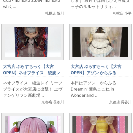
CCS-momoko 25AN momoko
します 最近では同じぴえろ魔女
whく...
っ子のルルットリリィ...
札幌店 飯川
札幌店 小平
大宮店 ぷらすちっく【大宮
大宮店 ぷらすちっく【大宮
OPEN】ネオブライス 綾波レ
OPEN】アゾン からふる
イ ミーツ ブライス ホワイトラ
Dreamin' 葉鳥ここね in
ネオブライス 綾波レイ ミーツ
本日はアゾン からふる
イト
Wonderland ver.1.2 通常販売
ブライスが大宮店に出撃！ ヱヴ
Dreamin' 葉鳥ここね in
ver.
ァンゲリヲン新劇場...
Wonderland ...
京都店 長谷川
京都店 長谷川