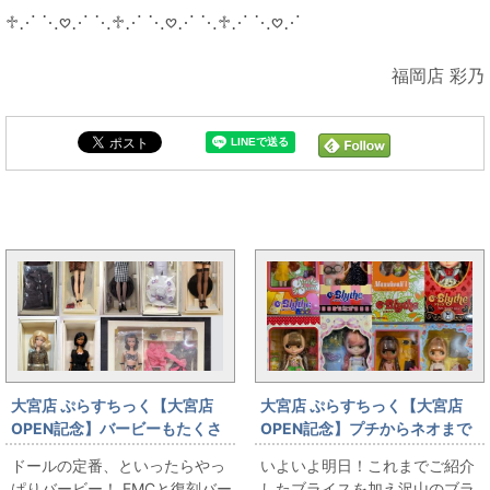
♱⋰ ⋱𖹭⋰ ⋱♱⋰ ⋱𖹭⋰ ⋱♱⋰ ⋱𖹭⋰
福岡店 彩乃
大宮OPENと同じカテゴリの記事
大宮店 ぷらすちっく【大宮店
大宮店 ぷらすちっく【大宮店
OPEN記念】バービーもたくさ
OPEN記念】プチからネオまで
ん出します
ブライスたくさんだします
ドールの定番、といったらやっ
いよいよ明日！これまでご紹介
ぱりバービー！ FMCと復刻バー
したブライスを加え沢山のブラ