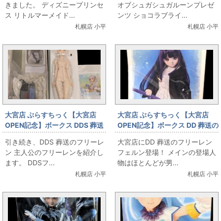
きました。 ディズニープリンセ
オブシュガシュガルーンプレゼ
ショコラブライス
ス リトルマーメイド...
ンツ ショコラブライ...
札幌店 小平
札幌店 小平
大宮店 ぷらすちっく【大宮店
大宮店 ぷらすちっく【大宮店
OPEN記念】ボークス DDS 葬送
OPEN記念】ボークス DD 葬送の
のフリーレン フリーレン
フリーレン フェルン
引き続き、DDS 葬送のフリーレ
大宮店にDD 葬送のフリーレン
ン 主人公のフリーレンを紹介し
フェルン登場！ メインの登場人
ます。 DDSフ...
物はほとんどが男...
札幌店 小平
札幌店 小平