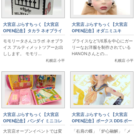
大宮店 ぷらすちっく【大宮店
大宮店 ぷらすちっく【大宮店
OPEN記念】タカラ ネオブライ
OPEN記念】オダニミユキ
ス アルティメットツアー
×HANON be my baby!Cherry
モモリータさんコラボ ネオブラ
ブライスなど1/6系を中心にガー
Journey
イス アルティメットツアーお出
リーなお洋服を制作されている
しします。 モモリ...
HANONさんとの...
札幌店 小平
札幌店 小平
大宮店 ぷらすちっく【大宮店
大宮店 ぷらすちっく【大宮店
OPEN記念】バンダイ ミニコレ
OPEN記念】ボークス DDS ボー
クション セーラームーンワール
カロイド 鏡音リン Reboot
大宮店オープンイベントでは変
「右肩の蝶」「炉心融解」「メ
ド ハウスバッグ