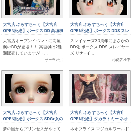
大宮店 ぷらすちっく【大宮店
大宮店 ぷらすちっく【大宮店
OPEN記念】ボークス DD 高垣楓
OPEN記念】ボークス DDS スレ
イヤーズ リナ=インバース
大宮店オープンイベントに高垣
スレイヤーズ30周年にまさかの
楓のDDが登場！！ 高垣楓は2種
DD化 ボークス DDS スレイヤー
類販売していますが・...
ズ リナ=イ...
サーラ 松井
札幌店 小平
大宮店 ぷらすちっく【大宮店
大宮店 ぷらすちっく【大宮店
OPEN記念】ボークス SDGr女の
OPEN記念】タカラトミー ネオ
子 ディズニープリンセス リトル
ブライス マジカルワールドオブ
夢の国からプリンセスがやって
ネオブライス マジカルワールド
マーメイド アリエル
シュガシュガルーンプレゼンツ