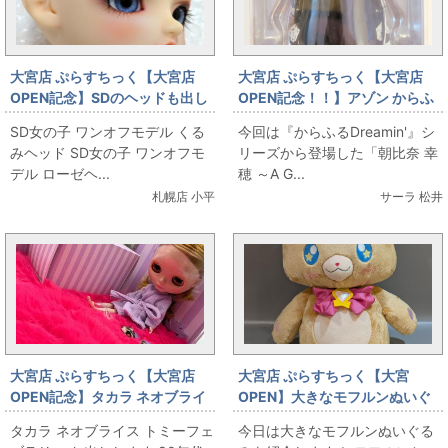
大宮店 ぷらすちっく【大宮店
大宮店 ぷらすちっく【大宮店
OPEN記念】SDのヘッドも出し
OPEN記念！！】アゾン からふ
ます
るDreamin' 朝比奈 幸穂 ～A
SD女の子 ワンオフモデル くる
今回は『からふるDreamin'』シ
Gift from M．K．～ 黒猫・白猫
みヘッド SD女の子 ワンオフモ
リーズから登場した「朝比奈 幸
デル ローゼヘ...
穂 ～A G...
札幌店 小平
サーラ 松井
大宮店 ぷらすちっく【大宮店
大宮店 ぷらすちっく【大宮
OPEN記念】タカラ ネオブライ
OPEN】大きなモフルンぬいぐ
ス トミーフェブラリー
るみを販売します！
タカラ ネオブライス トミーフェ
今日は大きなモフルンぬいぐる