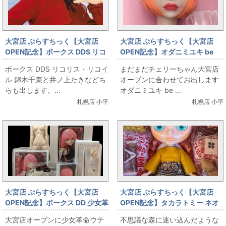
大宮店 ぷらすちっく【大宮店
大宮店 ぷらすちっく【大宮店
OPEN記念】ボークス DDS リコ
OPEN記念】オダニミユキ be
リス・リコイル 錦木千束＆井ノ
my baby!Cherry Carmain
ボークス DDS リコリス・リコイ
まだまだチェリーちゃん大宮店
上たきな
ル 錦木千束と井ノ上たきなどち
オープンに合わせてお出します
らも出します。...
オダニミユキ be ...
札幌店 小平
札幌店 小平
大宮店 ぷらすちっく【大宮店
大宮店 ぷらすちっく【大宮店
OPEN記念】ボークス DD 少女革
OPEN記念】タカラトミー ネオ
命 天上ウテナ
ブライス あちゃちゅむずきん
大宮店オープンに少女革命ウテ
不思議な森に迷い込んだような