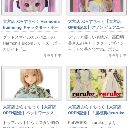
大宮店 ぷらすちっく Harmonia
大宮店 ぷらすちっく【大宮店
humming キャラクター・ボー
OPEN記念】アゾン ピュアニー
カル・シリーズ01 初音ミク 桜ミ
モキャラクターシリーズ クリィ
グッドスマイルカンパニーの
フワッと優しい表情が、高田明
ク
ミーマミ 二次生産分
Harmonia Bloomシリーズ ボー
美さんのキャラクターデザイン
カロイド「...
らしくて善きですね。ポジ...
ラララ 片平
ラララ 片平
大宮店 ぷらすちっく【大宮店
大宮店 ぷらすちっく【大宮店
OPEN記念】ペットワークス
OPEN記念】「屋根裏のruruko
CCS-momoko CCS 26干支
F.L.C. ver.」と「りんご園の
トップハットにウエスタン調の
PetWORKs「ruruko」より、
午・ CCSgirl 26干支 ruruko 午
ruruko F.L.C. ver.」 お出ししま