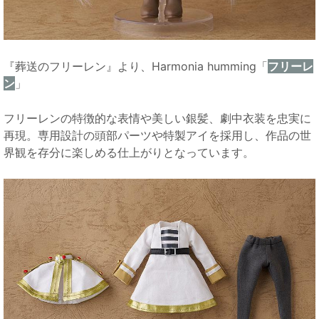
『葬送のフリーレン』より、Harmonia humming「
フリーレ
ン
」
フリーレンの特徴的な表情や美しい銀髪、劇中衣装を忠実に
再現。専用設計の頭部パーツや特製アイを採用し、作品の世
界観を存分に楽しめる仕上がりとなっています。