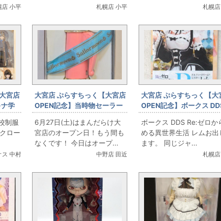
幌店 小平
札幌店 小平
札幌店
大宮店
大宮店 ぷらすちっく【大宮店
大宮店 ぷらすちっく【大
キナ学
OPEN記念】当時物セーラー
OPEN記念】ボークス DD
ピネス
ムーンTOYをたくさん販売し
Re:ゼロから始める異世
学校制服
6月27日(土)はまんだらけ大
ボークス DDS Re:ゼロ
ます！
活 レム
スクロー
宮店のオープン日！もう間も
める異世界生活 レムお出
なくです！ 今日はオープ...
ます。 同じジャ...
ス 中村
中野店 田近
札幌店