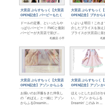
大宮店 ぷらすちっく【大宮店
大宮店 ぷらすちっく【
OPEN記念】バービーもたく
OPEN記念】プチから
さん出します
でブライスたくさんだ
ドールの定番、といったらや
いよいよ明日！これま
っぱりバービー！ FMCと復刻
介したブライスを加え
バービーが大宮店で並び...
ブライスが大宮店に並
す...
札幌店 小平
札
大宮店 ぷらすちっく【大宮店
大宮店 ぷらすちっく【
OPEN記念】アゾン からふる
OPEN記念】アゾン 
Dreamin' 朝比奈 幸穂 ～A
Dreamin' このみ in
お揃いのお洋服をきた仲良し
ほえっとしたお口がか
Gift from M．K．
Wonderland
の「めばえ」と一緒に アゾン
い、 アゾン からふる
からふるDreamin...
Dreamin' このみ in ...