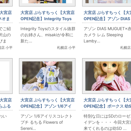
大宮店
大宮店 ぷらすちっく【大宮店
大宮店 ぷらすちっく【大
ネオま
OPEN記念】Integrity Toys
OPEN記念】アゾン DIAS
します
FR Nippon misaki Misaki
MUGUET×赤いカメラ レ
でご紹
Integrity Toysのスタイル抜群
アゾン DIAS MUGUET×
Neo Rave＆Blossom Pop
Sleeping Lamby アゾ
沢山の
のお姉さん、misakiが令和に
カメラ レム Sleeping
レクトストア限定
びま
新た...
Lamby...
幌店 小平
札幌店 小平
札幌店
大宮店
大宮店 ぷらすちっく【大宮店
大宮店 ぷらすちっく【大
からふる
OPEN記念】アゾン 1/6アイ
OPEN記念】ボークス 幼
リスコレクトプチ るちる
の子 ローゼンメイデン 雛
わい
アゾン 1/6アイリスコレクト
特別な日にはSDのローゼ
Flowers of Serenity Blue
プチ るちる Flowers of
イデンを・・・ 今回大宮
Myosotis ver.
Sereni...
来てくれるのは幼SD ...