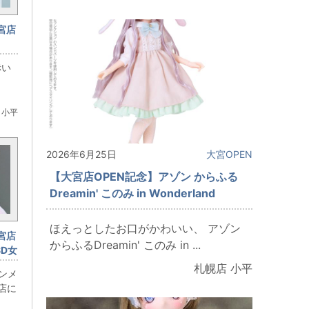
宮店
ム
赤い
ンダイ
 小平
2026年6月25日
大宮OPEN
【大宮店OPEN記念】アゾン からふる
Dreamin' このみ in Wonderland
ほえっとしたお口がかわいい、 アゾン
宮店
からふるDreamin' このみ in ...
SD女
苺
札幌店 小平
ンメ
店に