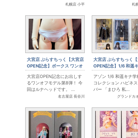
札幌店 小平
札
大宮店 ぷらすちっく【大宮店
大宮店 ぷらすちっく【
OPEN記念】ボークス ワンオ
OPEN記念】1/6 和遥
フモデル SD女の子 ルナ
校制服コレクション ハ
大宮店OPEN記念にお出しす
アゾン 1/6 和遥キナ
クローバー
るワンオフモデル第8弾！ 今
コレクション ハピネ
回はルナヘッドです。 ...
バー 「まひろ 私...
名古屋店 長谷川
グランドカオ