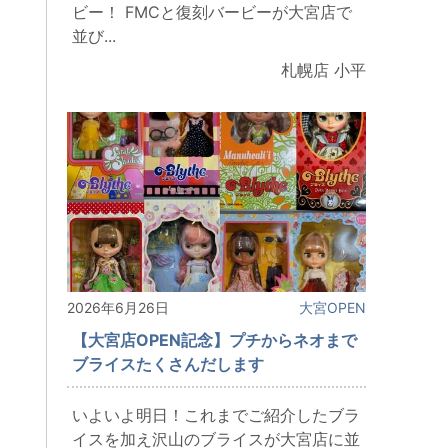
ビー！ FMCと復刻バービーが大宮店で
並び...
札幌店 小平
2026年6月26日
大宮OPEN
【大宮店OPEN記念】プチからネオまで
ブライスたくさんだします
いよいよ明日！これまでご紹介したブラ
イスを加え沢山のブライスが大宮店に並