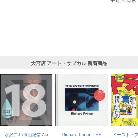
大宮店
アート・サブカル
新着商品
水沢アキ/篠山紀信 Aki
Richard Prince THE
イースト・プ